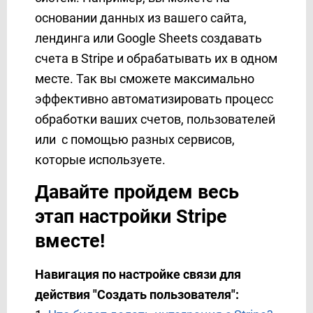
Binotel
основании данных из вашего сайта,
Binotel SmartCRM
лендинга или Google Sheets создавать
Box
счета в Stripe и обрабатывать их в одном
BrandSMS
месте. Так вы сможете максимально
Brevo
эффективно автоматизировать процесс
BSG World
обработки ваших счетов, пользователей
BulkGate
или с помощью разных сервисов,
BulkSMS
которые используете.
Calendly
Campaign Monitor
Давайте пройдем весь
Clickatell
этап настройки Stripe
ClickSend
вместе!
ClickUp
CM.com
Навигация по настройке связи для
Constant Contact
действия "
Создать пользователя"
:
ConvesioConvert