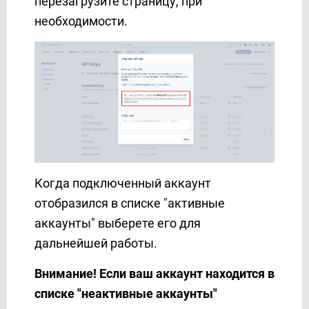
перезагрузите страницу, при
Snovio
необходимости.
SprintSMS
Squarespace
Stripe
SvitSMS
Telesign
Telnyx
TextMagic
TheTexting
Когда подключенный аккаунт
TidyCal
отобразился в списке "активные
TikTok
аккаунты" выберете его для
Todoist
Trello
дальнейшей работы.
TurboSMS
Внимание! Если ваш аккаунт находится в
Twilio
списке "неактивные аккаунты"
TXTImpact