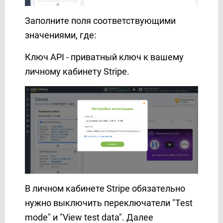
MSG91
Заполните поля соответствующими
Multitexter
значениями, где:
MySQL
Notion
Ключ API - приватный ключ к вашему
OLX
личному кабинету Stripe.
Omnicell
Omnisend
OneBox
Ontraport
Opencart
PDL-profit
PeopleForce
Pipedrive
В личном кабинете Stripe обязательно
Platformly
нужно выключить переключатели "Test
Portmone
PostgreSQL
mode" и "View test data". Далее