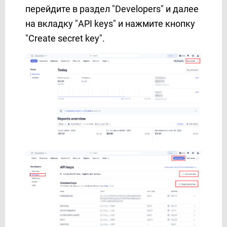
PrestaShop
перейдите в раздел "Developers" и далее
Prom
на вкладку "API keys" и нажмите кнопку
ProveSource
"Create secret key".
Reply.io
Resend
RO App
Rows
Rozetka
Sakari
SalesDrive
Salesforce CRM
Salesmsg
Sempico Solutions
SendFox
SendGrid
Sendlane