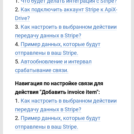
1.
Что будет делать интеграция с Stripe?
Copper
2.
Как подключить аккаунт Stripe к ApiX-
Corezoid
Drive?
Creatio
3.
Как настроить в выбранном действии
Crove
передачу данных в Stripe?
D7 Networks
4.
Пример данных, которые будут
D7 SMS
отправлены в ваш Stripe.
Discord
5.
Автообновление и интервал
Drip
срабатывание связи.
Dropbox
E-chat
Навигация по настройке связи для
Ecwid
действия "
Добавить invoice item
"
:
Elastic Email
1.
Как настроить в выбранном действии
eSputnik
передачу данных в Stripe?
EVE.calls
2.
Пример данных, которые будут
ExpertSender
отправлены в ваш Stripe.
Facebook