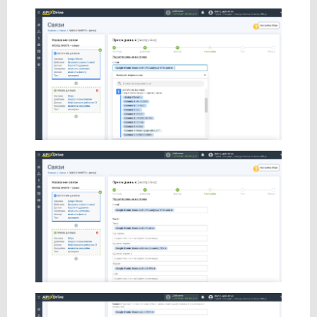
Новая Почта
Телеграм
6. AI TOOLS
7. ФОРМАТИРОВАНИЕ
8. МАТЕМАТИЧЕСКИЕ операции
9. ПОИСК данных
10. ФИЛЬТР данных
11. ЛОГИКА Если/То
О сервисе
Партнерский кабинет
Поддержка
Тарифы и Оплата