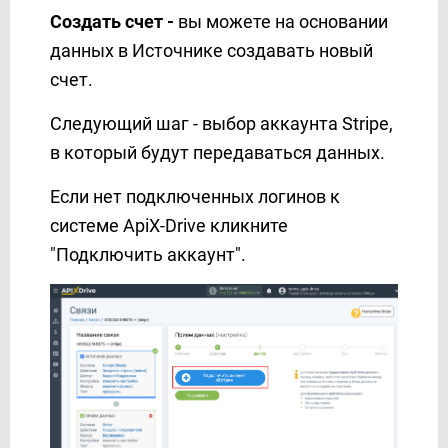
Mailjet
Создать счет -
вы можете на основании
MeisterTask
данных в Источнике создавать новый
MessageBird
счет.
MessageWhiz
Следующий шаг - выбор аккаунта Stripe,
Messaggio (контакты)
в который будут передаваться данных.
Messaggio (рассылка)
Messedo
Если нет подключенных логинов к
Messente
системе ApiX-Drive кликните
Microsoft Dynamics 365
"Подключить аккаунт".
Microsoft Outlook
Mobile Text Alerts
Mobiniti
Mobizon
Monday.com
MoonMail
Moosend