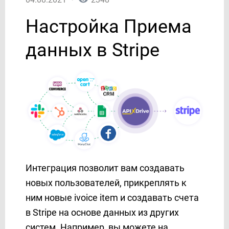
AgileCRM
Настройка Приема
AirTable
AlphaSMS
данных в Stripe
Amazon DynamoDB
Amazon SES
Amazon Workmail
ANT-Logistics
AOL
APIFONICA
Apollo
Asana
AtomPark
Интеграция позволит вам создавать
Autopilot
новых пользователей, прикреплять к
Avochato
ним новые ivoice item и создавать счета
Aweber
в Stripe на основе данных из других
Benchmarkemail
систем. Например, вы можете на