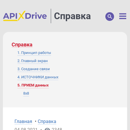
Справка
Справка
1. Принцип работы
2. Главный экран
3. Создание связи
4. ИСТОЧНИКИ данных
5. ПРИЕМ данных
8x8
ActiveCampaign
Acuity Scheduling
Acumbamail
Главная
•
Справка
Afilnet
04.08.2021
•
2348