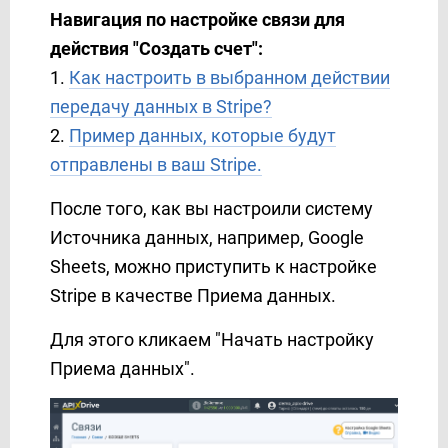
Facebook Messenger
Навигация по настройке связи для
FeedBlitz
действия "
Создать счет
"
:
Feedgee
1.
Как настроить в выбранном действии
Finmap
передачу данных в Stripe?
Freshdesk
2.
Пример данных, которые будут
Freshworks
отправлены в ваш Stripe.
G-mail
После того, как вы настроили систему
GetResponse
Источника данных, например, Google
Gist
Sheets, можно приступить к настройке
Google Ads
Stripe в качестве Приема данных.
Google Analytics 4
Google BigQuery
Для этого кликаем "Начать настройку
Google Calendar
Приема данных".
Google Contacts
Google Drive
Google Sheets