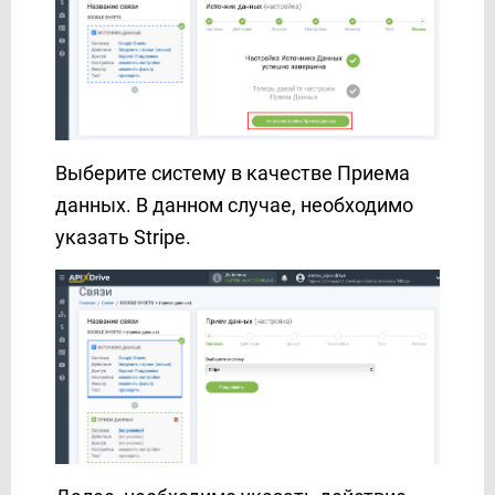
GoReminders
HelpCrunch
HubSpot
Hunter.io
iCloud
Выберите систему в качестве Приема
INBOX.LV
Infobip
данных. В данном случае, необходимо
Instagram
указать Stripe.
Instantly
Instasent
Intel Telecom
Intercom
Jira Service Management
Jira Software
JSON
Justin