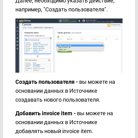
Далее, необходимо указать действие,
Kajabi
например, "Создать пользователя".
Karix
KeepinCRM
KeyCRM
Kit (ConvertKit)
Kudosity
Lemlist
LetsAds
LiqPay
Создать пользователя -
вы можете на
Lp-CRM
основании данных в Источнике
MailChimp
создавать нового пользователя.
MailerLite
MailerLite Classic
Добавить invoice item -
вы можете на
MailerSend
основании данных в Источнике
Mailgun
добавлять новый
invoice item.
Mailigen