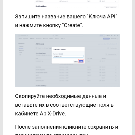
SendPulse
ShoutOUT
Запишите название вашего "Ключа API"
SimpleTexting
и нажмите кнопку "Create".
Sinch
SkySMS
Slack
Smartsheet
SMS Club
SMS Украина
SMS-fly
SMS-SMS
Скопируйте необходимые данные и
SMS.to
вставьте их в соответствующие поля в
SMSAPI
кабинете ApiX-Drive.
SMSGlobal
SMSMODE
После заполнения кликните сохранить и
SMTP