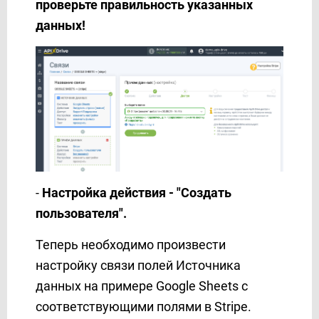
проверьте правильность указанных
TxtSync
данных!
UKR.NET
Unipost
Vbout
VerticalResponse
Viber
Webex Interact
Webhooks
WHATSAPP (через партнера AceBot)
Wire2Air
-
Настройка действия - "Создать
Worksection
пользователя".
Wrike
Теперь необходимо произвести
Yahoo!
настройку связи полей Источника
Zadarma
данных на примере Google Sheets с
Zoho CRM
соответствующими полями в Stripe.
Zoho Inventory