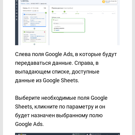
TxtSync
UKR.NET
Unipost
Vbout
VerticalResponse
Viber
Слева поля Google Ads, в которые будут
Webex Interact
передаваться данные. Справа, в
Webhooks
выпадающем списке, доступные
WHATSAPP (через партнера AceBot)
данные из Google Sheets.
Wire2Air
Worksection
Wrike
Выберите необходимые поля Google
Yahoo!
Sheets, кликните по параметру и он
Zadarma
будет назначен выбранному полю
Zoho CRM
Google Ads.
Zoho Inventory