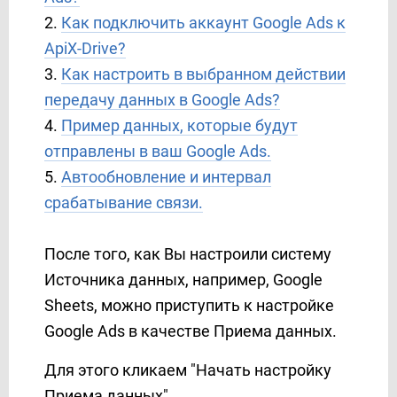
Copper
2.
Как подключить аккаунт Google Ads к
Corezoid
ApiX-Drive?
Creatio
3.
Как настроить в выбранном действии
Crove
передачу данных в Google Ads?
D7 Networks
4.
Пример данных, которые будут
D7 SMS
отправлены в ваш Google Ads.
Discord
5.
Автообновление и интервал
Drip
срабатывание связи.
Dropbox
E-chat
После того, как Вы настроили систему
Ecwid
Источника данных, например, Google
Elastic Email
Sheets, можно приступить к настройке
eSputnik
Google Ads в качестве Приема данных.
EVE.calls
ExpertSender
Для этого кликаем "Начать настройку
Facebook
Приема данных".