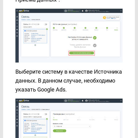
Facebook Messenger
FeedBlitz
Feedgee
Finmap
Freshdesk
Freshworks
G-mail
GetResponse
Выберите систему в качестве Источника
Gist
данных. В данном случае, необходимо
Google Ads
указать Google Ads.
Google Analytics 4
Google BigQuery
Google Calendar
Google Contacts
Google Drive
Google Sheets