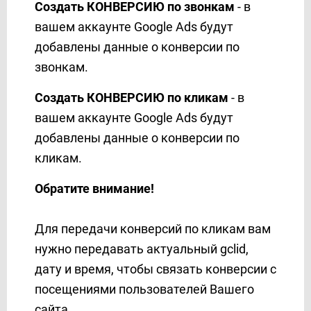
Создать КОНВЕРСИЮ по звонкам
- в
MSG91
вашем аккаунте Google Ads будут
Multitexter
добавлены данные о конверсии по
MySQL
звонкам.
Notion
OLX
Создать КОНВЕРСИЮ
по кликам
- в
Omnicell
вашем аккаунте Google Ads будут
Omnisend
добавлены данные о конверсии по
OneBox
кликам.
Ontraport
Opencart
Обратите внимание!
PDL-profit
PeopleForce
Для передачи конверсий по кликам вам
Pipedrive
нужно передавать актуальный gclid,
Platformly
дату и время, чтобы связать конверсии с
Portmone
посещениями пользователей Вашего
PostgreSQL
сайта.