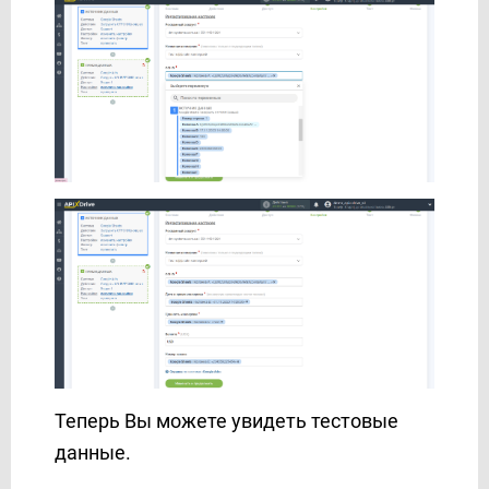
Новая Почта
Телеграм
6. AI TOOLS
7. ФОРМАТИРОВАНИЕ
8. МАТЕМАТИЧЕСКИЕ операции
9. ПОИСК данных
10. ФИЛЬТР данных
11. ЛОГИКА Если/То
О сервисе
Партнерский кабинет
Поддержка
Тарифы и Оплата
Теперь Вы можете увидеть тестовые
данные.