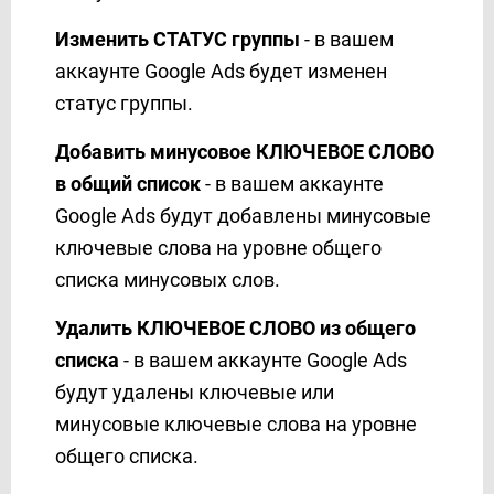
Mailjet
Изменить СТАТУС группы
- в вашем
MeisterTask
аккаунте Google Ads будет изменен
MessageBird
статус группы.
MessageWhiz
Messaggio (контакты)
Добавить минусовое КЛЮЧЕВОЕ СЛОВО
Messaggio (рассылка)
в общий список
- в вашем аккаунте
Messedo
Google Ads будут добавлены минусовые
Messente
ключевые слова на уровне общего
Microsoft Dynamics 365
списка минусовых слов.
Microsoft Outlook
Mobile Text Alerts
Удалить КЛЮЧЕВОЕ СЛОВО из общего
Mobiniti
списка
- в вашем аккаунте Google Ads
Mobizon
будут удалены ключевые или
Monday.com
минусовые ключевые слова на уровне
MoonMail
общего списка.
Moosend