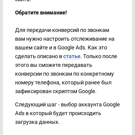
PrestaShop
Обратите внимание!
Prom
ProveSource
Для передачи конверсий по звонкам
Reply.io
Resend
вам нужно настроить отслеживание на
RO App
вашем сайте и в Google Ads. Как это
Rows
сделать описано в
статье
. Только после
Rozetka
этого вы сможете передавать
Sakari
конверсии по звонкам по конкретному
SalesDrive
номеру телефона, который ранее был
Salesforce CRM
зафиксирован скриптом Google.
Salesmsg
Следующий шаг - выбор аккаунта Google
Sempico Solutions
Ads в который будет происходить
SendFox
загрузка данных.
SendGrid
Sendlane