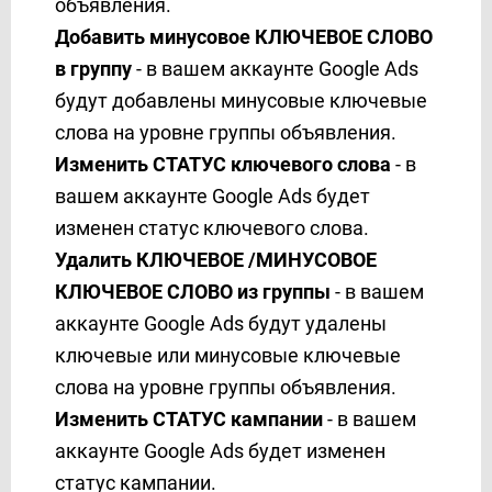
объявления.
Kajabi
Добавить минусовое КЛЮЧЕВОЕ СЛОВО
Karix
в группу
- в вашем аккаунте Google Ads
KeepinCRM
будут добавлены минусовые ключевые
KeyCRM
слова на уровне группы объявления.
Kit (ConvertKit)
Изменить СТАТУС ключевого слова
- в
Kudosity
вашем аккаунте Google Ads будет
Lemlist
изменен статус ключевого слова.
LetsAds
Удалить КЛЮЧЕВОЕ /МИНУСОВОЕ
LiqPay
КЛЮЧЕВОЕ СЛОВО из группы
- в вашем
Lp-CRM
аккаунте Google Ads будут удалены
MailChimp
ключевые или минусовые ключевые
MailerLite
MailerLite Classic
слова на уровне группы объявления.
MailerSend
Изменить СТАТУС кампании
- в вашем
Mailgun
аккаунте Google Ads будет изменен
Mailigen
статус кампании.