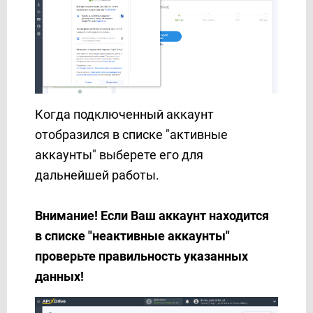
Snovio
SprintSMS
Squarespace
Stripe
SvitSMS
Telesign
Когда подключенный аккаунт
Telnyx
отобразился в списке "активные
TextMagic
аккаунты" выберете его для
TheTexting
дальнейшей работы.
TidyCal
TikTok
Внимание! Если Ваш аккаунт находится
Todoist
в списке "неактивные аккаунты"
Trello
проверьте правильность указанных
TurboSMS
данных!
Twilio
TXTImpact