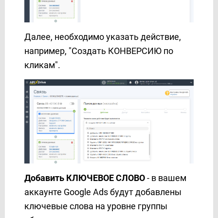
GoReminders
HelpCrunch
HubSpot
Далее, необходимо указать действие,
Hunter.io
например, "Создать КОНВЕРСИЮ по
iCloud
кликам".
INBOX.LV
Infobip
Instagram
Instantly
Instasent
Intel Telecom
Intercom
Jira Service Management
Добавить КЛЮЧЕВОЕ СЛОВО
- в вашем
Jira Software
аккаунте Google Ads будут добавлены
JSON
ключевые слова на уровне группы
Justin