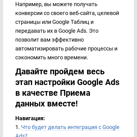
Например, вы можете получать
Binotel
конверсии со своего веб-сайта, целевой
Binotel SmartCRM
страницы или Google Таблиц и
Box
BrandSMS
передавать их в Google Ads. Это
Brevo
позволит вам эффективно
BSG World
автоматизировать рабочие процессы и
BulkGate
сэкономить много времени.
BulkSMS
Давайте пройдем весь
Calendly
этап настройки Google Ads
Campaign Monitor
Clickatell
в качестве Приема
ClickSend
данных вместе!
ClickUp
CM.com
Навигация:
Constant Contact
1.
Что будет делать интеграция с Google
ConvesioConvert
Ads?