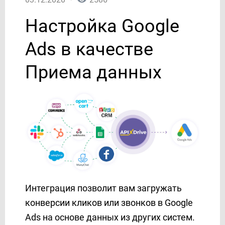
AgileCRM
Настройка Google
AirTable
AlphaSMS
Ads в качестве
Amazon DynamoDB
Amazon SES
Приема данных
Amazon Workmail
ANT-Logistics
AOL
APIFONICA
Apollo
Asana
AtomPark
Autopilot
Интеграция позволит вам загружать
Avochato
конверсии кликов или звонков в Google
Aweber
Ads на основе данных из других систем.
Benchmarkemail