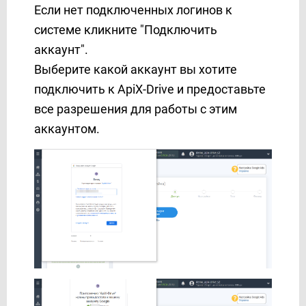
Если нет подключенных логинов к
SendPulse
системе кликните "Подключить
ShoutOUT
SimpleTexting
аккаунт".
Sinch
Выберите какой аккаунт вы хотите
SkySMS
подключить к ApiX-Drive и предоставьте
Slack
все разрешения для работы с этим
Smartsheet
аккаунтом.
SMS Club
SMS Украина
SMS-fly
SMS-SMS
SMS.to
SMSAPI
SMSGlobal
SMSMODE
SMTP