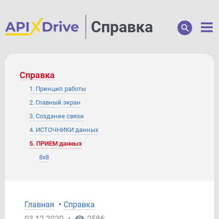
Справка
Справка
1. Принцип работы
2. Главный экран
3. Создание связи
4. ИСТОЧНИКИ данных
5. ПРИЕМ данных
8x8
ActiveCampaign
Acuity Scheduling
Acumbamail
Главная
•
Справка
Afilnet
03.12.2020
•
2586