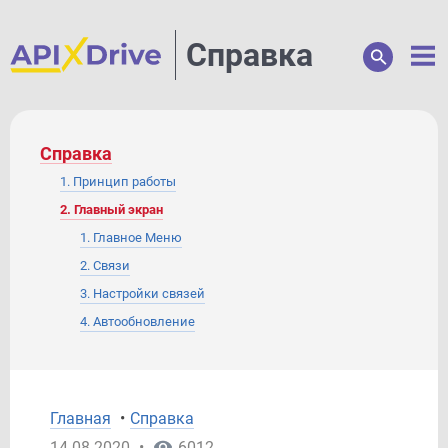
Справка
Справка
1. Принцип работы
2. Главный экран
1. Главное Меню
2. Связи
3. Настройки связей
4. Автообновление
5. Удаление связей
6. Удаление аккаунтов
7. Профиль и пароль
Главная
•
Справка
3. Создание связи
14.08.2020
•
6012