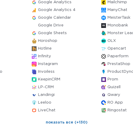
Google Analytics
Mailchimp
Google Analytics 4
ManyChat
Google Calendar
MeisterTask
Google Drive
Monobank
Google Sheets
Monster Lea
Horoshop
OLX
Hotline
Opencart
Infinity
Paperform
Instagram
PrestaShop
ro
Invoiless
ProductDyn
KeepinCRM
Prom
LP-CRM
Quizell
Landingi
Qwary
Leeloo
RO App
LiveChat
Ringostat
показать все (+130)