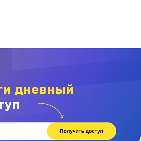
ти дневный
туп
Получить доступ