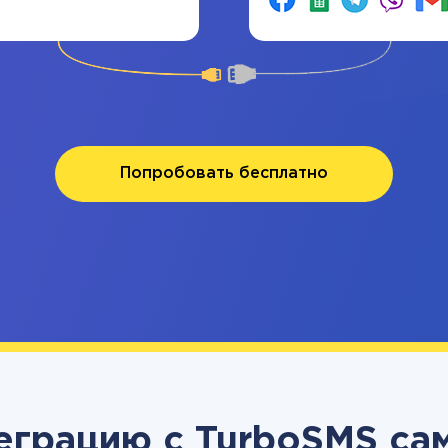
Попробовать бесплатно
еграцию с TurboSMS са