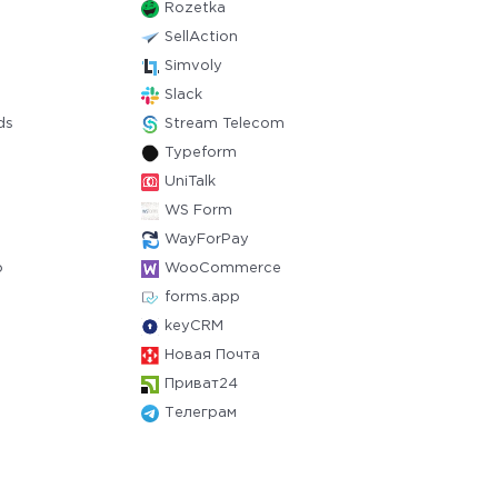
Rozetka
SellAction
Simvoly
Slack
ds
Stream Telecom
Typeform
UniTalk
WS Form
WayForPay
o
WooCommerce
forms.app
keyCRM
Новая Почта
Приват24
Телеграм