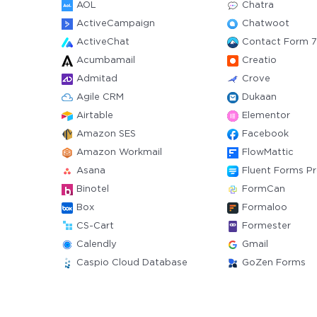
AOL
Chatra
ActiveCampaign
Chatwoot
ActiveChat
Contact Form 7
Acumbamail
Creatio
Admitad
Crove
Agile CRM
Dukaan
Airtable
Elementor
Amazon SES
Facebook
Amazon Workmail
FlowMattic
Asana
Fluent Forms P
Binotel
FormCan
Box
Formaloo
CS-Cart
Formester
Calendly
Gmail
Caspio Cloud Database
GoZen Forms