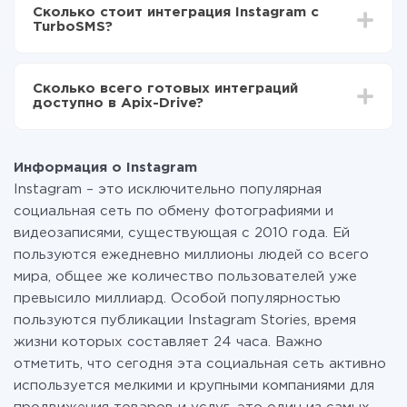
делать интеграцию, время настройки может
Теперь данные будут автоматически
Сколько стоит интеграция Instagram с
отличаться и составлять от 5-ти до 30-минут. В
передаваться из Instagram в TurboSMS
TurboSMS?
среднем настройка занимает 10-15 минут.
За саму интеграцию ничего платить не нужно и на
всех тарифах доступен полностью весь
Сколько всего готовых интеграций
функционал. Вы оплачиваете только количество
доступно в Apix-Drive?
данных, которые по факту передаются из одной
вашей системы в другую через наш сервис. Если у
На данный момент у нас готово 400+ интеграций
вас количество данных в месяц небольшое, можете
помимо Instagram и TurboSMS
смело пользоваться бесплатным тарифом или
Информация о Instagram
перейти на платный, при необходимости. Подробнее
Instagram – это исключительно популярная
о
тарифах
.
социальная сеть по обмену фотографиями и
видеозаписями, существующая с 2010 года. Ей
пользуются ежедневно миллионы людей со всего
мира, общее же количество пользователей уже
превысило миллиард. Особой популярностью
пользуются публикации Instagram Stories, время
жизни которых составляет 24 часа. Важно
отметить, что сегодня эта социальная сеть активно
используется мелкими и крупными компаниями для