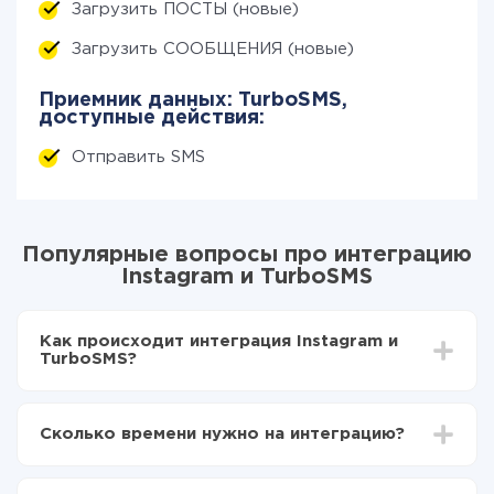
Загрузить ПОСТЫ (новые)
Загрузить СООБЩЕНИЯ (новые)
Приемник данных: TurboSMS,
доступные действия:
Отправить SMS
Популярные вопросы про интеграцию
Instagram и TurboSMS
Как происходит интеграция Instagram и
TurboSMS?
Для начала нужно
зарегистрироваться в ApiX-
Drive
Сколько времени нужно на интеграцию?
Выбираете какие данные передавать из
Instagram в TurboSMS
В зависимости от системы, с которой вы будете
Включаете автообновление