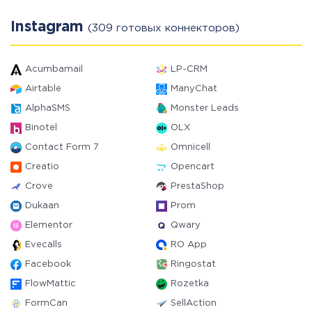
Instagram
(309 готовых коннекторов)
Acumbamail
LP-CRM
Airtable
ManyChat
AlphaSMS
Monster Leads
Binotel
OLX
Contact Form 7
Omnicell
Creatio
Opencart
Crove
PrestaShop
Dukaan
Prom
Elementor
Qwary
Evecalls
RO App
Facebook
Ringostat
FlowMattic
Rozetka
FormCan
SellAction