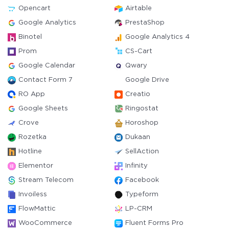
Opencart
Airtable
Google Analytics
PrestaShop
Binotel
Google Analytics 4
Prom
CS-Cart
Google Calendar
Qwary
Contact Form 7
Google Drive
RO App
Creatio
Google Sheets
Ringostat
Crove
Horoshop
Rozetka
Dukaan
Hotline
SellAction
Elementor
Infinity
Stream Telecom
Facebook
Invoiless
Typeform
FlowMattic
LP-CRM
WooCommerce
Fluent Forms Pro