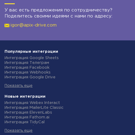
У вас есть предложения по сотрудничеству?
Поделитесь своими идеями с нами по адресу:
igor@apix-drive.com
Популярные интеграции
Интеграция Google Sheets
Интеграция Телеграм
Интеграция Facebook
Интеграция Webhooks
Интеграция Google Drive
Интеграция Opencart
Показать еще
Интеграция Gmail
Интеграция Rozetka
Интеграция Новая Почта
Новые интеграции
Интеграция Binotel
Интеграция Webex Interact
Интеграция OpenAI (ChatGPT)
Интеграция MailerLite Classic
Интеграция Prom
Интеграция ElevenLabs
Интеграция Приват24
Интеграция Fathom.ai
Интеграция OLX
Интеграция TidyCal
Интеграция TurboSMS
Интеграция Olostep
Интеграция SendPulse
Показать еще
Интеграция Gist