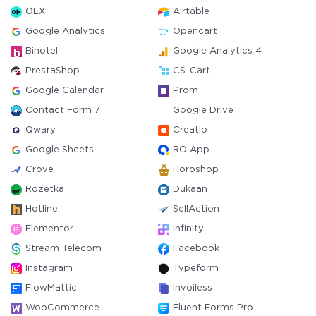
OLX
Airtable
Google Analytics
Opencart
Binotel
Google Analytics 4
PrestaShop
CS-Cart
Google Calendar
Prom
Contact Form 7
Google Drive
Qwary
Creatio
Google Sheets
RO App
Crove
Horoshop
Rozetka
Dukaan
Hotline
SellAction
Elementor
Infinity
Stream Telecom
Facebook
Instagram
Typeform
FlowMattic
Invoiless
WooCommerce
Fluent Forms Pro