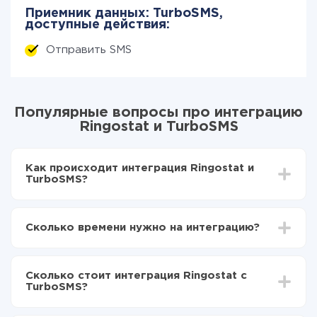
Приемник данных: TurboSMS,
доступные действия:
Отправить SMS
Популярные вопросы про интеграцию
Ringostat и TurboSMS
Как происходит интеграция Ringostat и
TurboSMS?
Для начала нужно
зарегистрироваться в ApiX-
Drive
Сколько времени нужно на интеграцию?
Выбираете какие данные передавать из
Ringostat в TurboSMS
В зависимости от системы, с которой вы будете
Включаете автообновление
делать интеграцию, время настройки может
Теперь данные будут автоматически
Сколько стоит интеграция Ringostat с
отличаться и составлять от 5-ти до 30-минут. В
передаваться из Ringostat в TurboSMS
TurboSMS?
среднем настройка занимает 10-15 минут.
За саму интеграцию ничего платить не нужно и на