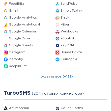
FeedBlitz
SendPulse
Gmail
SimpleTexting
Google Analytics
Slack
Google Analytics 4
Viber
Google Calendar
Webhooks
Google Drive
eSputnik
Google Sheets
keyCRM
Instagram
Новая Почта
Instantly
Телеграм
KeepinCRM
показать все (+155)
TurboSMS
(204 готовых коннектора)
Acumbamail
GoZen Forms