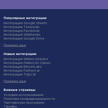
Популярные интеграции
Интеграция Google Sheets
Интеграция Телеграм
Интеграция Facebook
Интеграция Webhooks
Интеграция Google Drive
Интеграция Opencart
Показать еще
Интеграция Gmail
Интеграция Rozetka
Интеграция Новая Почта
Новые интеграции
Интеграция Binotel
Интеграция Webex Interact
Интеграция OpenAI (ChatGPT)
Интеграция MailerLite Classic
Интеграция Prom
Интеграция ElevenLabs
Интеграция Приват24
Интеграция Fathom.ai
Интеграция OLX
Интеграция TidyCal
Интеграция TurboSMS
Интеграция Olostep
Интеграция SendPulse
Показать еще
Интеграция Gist
Интеграция Horoshop
Интеграция Gyazo
Интеграция Stream Telecom
Интеграция Straico
Важные страницы
Интеграция Instagram
Интеграция Rows
Условия использования
Интеграция Google Analytics
Интеграция Firecrawl
Политика конфиденциальности
Интеграция Creatio
Интеграция Binotel SmartCRM
Партнёрская программа
Интеграция Ringostat
Интеграция Perplexity AI
Тарифы