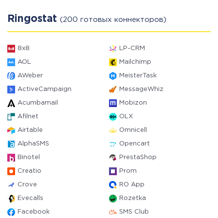
Ringostat
(200 готовых коннекторов)
8x8
LP-CRM
AOL
Mailchimp
AWeber
MeisterTask
ActiveCampaign
MessageWhiz
Acumbamail
Mobizon
Afilnet
OLX
Airtable
Omnicell
AlphaSMS
Opencart
Binotel
PrestaShop
Creatio
Prom
Crove
RO App
Evecalls
Rozetka
Facebook
SMS Club