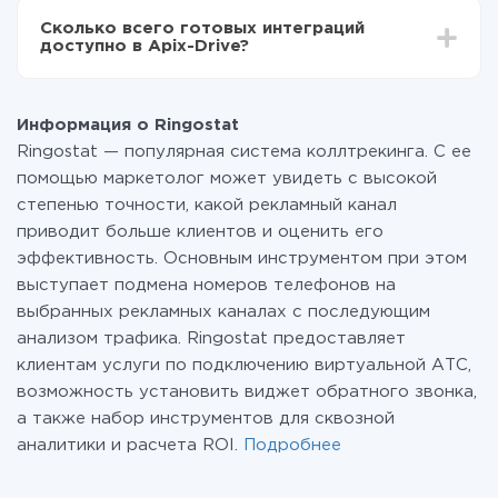
всех тарифах доступен полностью весь
Сколько всего готовых интеграций
функционал. Вы оплачиваете только количество
доступно в Apix-Drive?
данных, которые по факту передаются из одной
вашей системы в другую через наш сервис. Если у
На данный момент у нас готово 400+ интеграций
вас количество данных в месяц небольшое, можете
помимо Ringostat и TurboSMS
смело пользоваться бесплатным тарифом или
Информация о Ringostat
перейти на платный, при необходимости. Подробнее
Ringostat — популярная система коллтрекинга. С ее
о
тарифах
.
помощью маркетолог может увидеть с высокой
степенью точности, какой рекламный канал
приводит больше клиентов и оценить его
эффективность. Основным инструментом при этом
выступает подмена номеров телефонов на
выбранных рекламных каналах с последующим
анализом трафика. Ringostat предоставляет
клиентам услуги по подключению виртуальной АТС,
возможность установить виджет обратного звонка,
а также набор инструментов для сквозной
аналитики и расчета ROI.
Подробнее