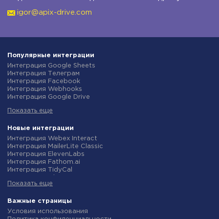
igor@apix-drive.com
Популярные интеграции
Интеграция Google Sheets
Интеграция Телеграм
Интеграция Facebook
Интеграция Webhooks
Интеграция Google Drive
Интеграция Opencart
Показать еще
Интеграция Gmail
Интеграция Rozetka
Интеграция Новая Почта
Новые интеграции
Интеграция Binotel
Интеграция Webex Interact
Интеграция OpenAI (ChatGPT)
Интеграция MailerLite Classic
Интеграция Prom
Интеграция ElevenLabs
Интеграция Приват24
Интеграция Fathom.ai
Интеграция OLX
Интеграция TidyCal
Интеграция TurboSMS
Интеграция Olostep
Интеграция SendPulse
Показать еще
Интеграция Gist
Интеграция Horoshop
Интеграция Gyazo
Интеграция Stream Telecom
Интеграция Straico
Важные страницы
Интеграция Instagram
Интеграция Rows
Условия использования
Интеграция Google Analytics
Интеграция Firecrawl