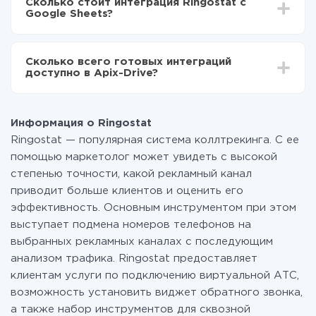
Сколько стоит интеграция Ringostat с
отличаться и составлять от 5-ти до 30-минут. В
передаваться из Ringostat в Google Sheets
Google Sheets?
среднем настройка занимает 10-15 минут.
За саму интеграцию ничего платить не нужно и на
всех тарифах доступен полностью весь
Сколько всего готовых интеграций
функционал. Вы оплачиваете только количество
доступно в Apix-Drive?
данных, которые по факту передаются из одной
вашей системы в другую через наш сервис. Если у
На данный момент у нас готово 400+ интеграций
вас количество данных в месяц небольшое, можете
помимо Ringostat и Google Sheets
смело пользоваться бесплатным тарифом или
Информация о Ringostat
перейти на платный, при необходимости. Подробнее
Ringostat — популярная система коллтрекинга. С ее
о
тарифах
.
помощью маркетолог может увидеть с высокой
степенью точности, какой рекламный канал
приводит больше клиентов и оценить его
эффективность. Основным инструментом при этом
выступает подмена номеров телефонов на
выбранных рекламных каналах с последующим
анализом трафика. Ringostat предоставляет
клиентам услуги по подключению виртуальной АТС,
возможность установить виджет обратного звонка,
а также набор инструментов для сквозной