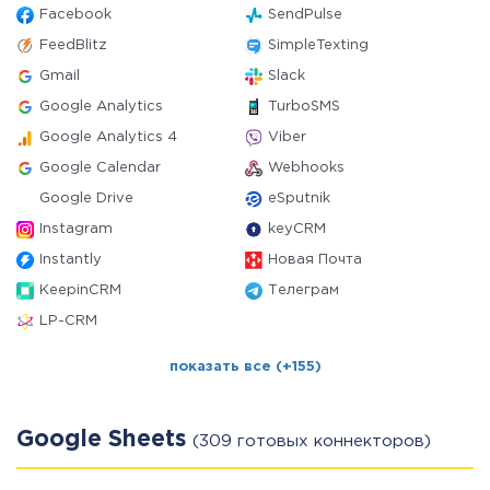
Facebook
SendPulse
FeedBlitz
SimpleTexting
Gmail
Slack
Google Analytics
TurboSMS
Google Analytics 4
Viber
Google Calendar
Webhooks
Google Drive
eSputnik
Instagram
keyCRM
Instantly
Новая Почта
KeepinCRM
Телеграм
LP-CRM
показать все (+155)
Google Sheets
(309 готовых коннекторов)