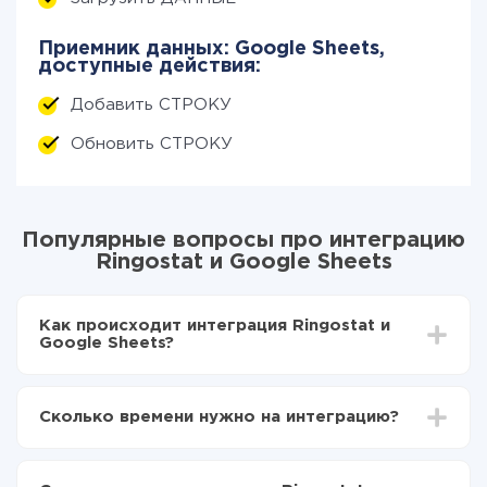
Приемник данных: Google Sheets,
доступные действия:
Добавить СТРОКУ
Обновить СТРОКУ
Популярные вопросы про интеграцию
Ringostat и Google Sheets
Как происходит интеграция Ringostat и
Google Sheets?
Для начала нужно
зарегистрироваться в ApiX-
Drive
Сколько времени нужно на интеграцию?
Выбираете какие данные передавать из
Ringostat в Google Sheets
В зависимости от системы, с которой вы будете
Включаете автообновление
делать интеграцию, время настройки может
Теперь данные будут автоматически