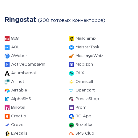
Ringostat
(200 готовых коннекторов)
8x8
Mailchimp
AOL
MeisterTask
AWeber
MessageWhiz
ActiveCampaign
Mobizon
Acumbamail
OLX
Afilnet
Omnicell
Airtable
Opencart
AlphaSMS
PrestaShop
Binotel
Prom
Creatio
RO App
Crove
Rozetka
Evecalls
SMS Club