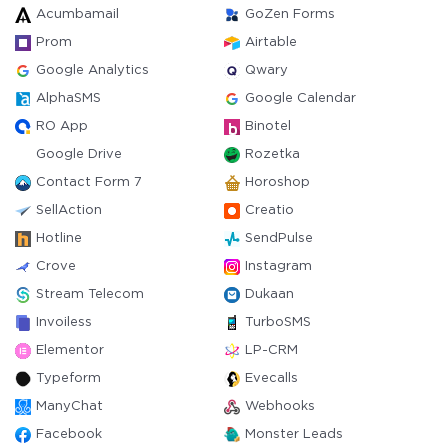
Acumbamail
GoZen Forms
Prom
Airtable
Google Analytics
Qwary
AlphaSMS
Google Calendar
RO App
Binotel
Google Drive
Rozetka
Contact Form 7
Horoshop
SellAction
Creatio
Hotline
SendPulse
Crove
Instagram
Stream Telecom
Dukaan
Invoiless
TurboSMS
Elementor
LP-CRM
Typeform
Evecalls
ManyChat
Webhooks
Facebook
Monster Leads