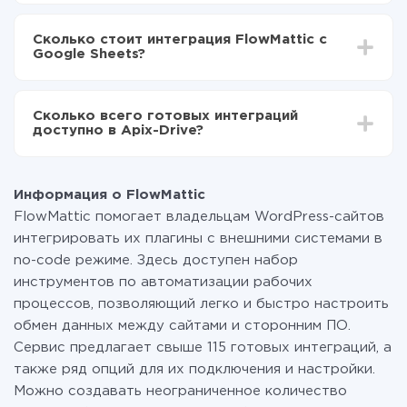
В зависимости от системы, с которой вы будете
Включаете автообновление
делать интеграцию, время настройки может
Теперь данные будут автоматически
Сколько стоит интеграция FlowMattic с
отличаться и составлять от 5-ти до 30-минут. В
передаваться из FlowMattic в Google Sheets
Google Sheets?
среднем настройка занимает 10-15 минут.
За саму интеграцию ничего платить не нужно и на
всех тарифах доступен полностью весь
Сколько всего готовых интеграций
функционал. Вы оплачиваете только количество
доступно в Apix-Drive?
данных, которые по факту передаются из одной
вашей системы в другую через наш сервис. Если у
На данный момент у нас готово 400+ интеграций
вас количество данных в месяц небольшое, можете
помимо FlowMattic и Google Sheets
смело пользоваться бесплатным тарифом или
Информация о FlowMattic
перейти на платный, при необходимости. Подробнее
FlowMattic помогает владельцам WordPress-сайтов
о
тарифах
.
интегрировать их плагины с внешними системами в
no-code режиме. Здесь доступен набор
инструментов по автоматизации рабочих
процессов, позволяющий легко и быстро настроить
обмен данных между сайтами и сторонним ПО.
Сервис предлагает свыше 115 готовых интеграций, а
также ряд опций для их подключения и настройки.
Можно создавать неограниченное количество