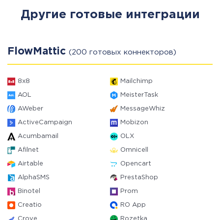
Другие готовые интеграции
FlowMattic
(200 готовых коннекторов)
8x8
Mailchimp
AOL
MeisterTask
AWeber
MessageWhiz
ActiveCampaign
Mobizon
Acumbamail
OLX
Afilnet
Omnicell
Airtable
Opencart
AlphaSMS
PrestaShop
Binotel
Prom
Creatio
RO App
Crove
Rozetka