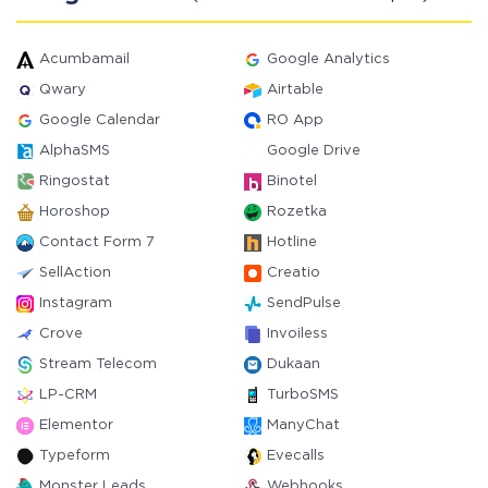
Acumbamail
Google Analytics
Qwary
Airtable
Google Calendar
RO App
AlphaSMS
Google Drive
Ringostat
Binotel
Horoshop
Rozetka
Contact Form 7
Hotline
SellAction
Creatio
Instagram
SendPulse
Crove
Invoiless
Stream Telecom
Dukaan
LP-CRM
TurboSMS
Elementor
ManyChat
Typeform
Evecalls
Monster Leads
Webhooks