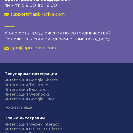
пн - пт с 9:00 до 18:00
support@apix-drive.com
У вас есть предложения по сотрудничеству?
Поделитесь своими идеями с нами по адресу:
igor@apix-drive.com
Популярные интеграции
Интеграция Google Sheets
Интеграция Телеграм
Интеграция Facebook
Интеграция Webhooks
Интеграция Google Drive
Интеграция Opencart
Показать еще
Интеграция Gmail
Интеграция Rozetka
Интеграция Новая Почта
Новые интеграции
Интеграция Binotel
Интеграция Webex Interact
Интеграция OpenAI (ChatGPT)
Интеграция MailerLite Classic
Интеграция Prom