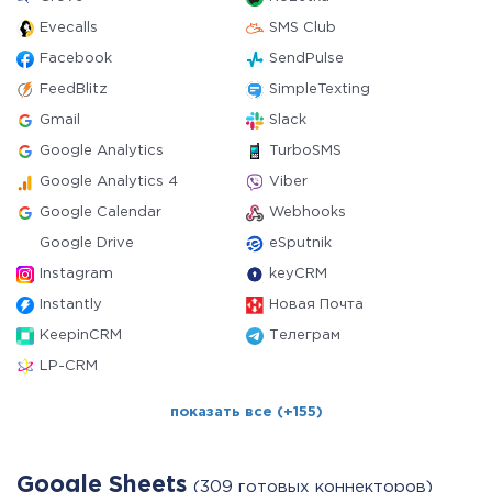
Evecalls
SMS Club
Facebook
SendPulse
FeedBlitz
SimpleTexting
Gmail
Slack
Google Analytics
TurboSMS
Google Analytics 4
Viber
Google Calendar
Webhooks
Google Drive
eSputnik
Instagram
keyCRM
Instantly
Новая Почта
KeepinCRM
Телеграм
LP-CRM
показать все (+155)
Google Sheets
(309 готовых коннекторов)