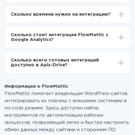
Для начала нужно
зарегистрироваться в ApiX-
Drive
Сколько времени нужно на интеграцию?
Выбираете какие данные передавать из
FlowMattic в Google Analytics
В зависимости от системы, с которой вы будете
Включаете автообновление
делать интеграцию, время настройки может
Теперь данные будут автоматически
Сколько стоит интеграция FlowMattic с
отличаться и составлять от 5-ти до 30-минут. В
передаваться из FlowMattic в Google Analytics
Google Analytics?
среднем настройка занимает 10-15 минут.
За саму интеграцию ничего платить не нужно и на
всех тарифах доступен полностью весь
Сколько всего готовых интеграций
функционал. Вы оплачиваете только количество
доступно в Apix-Drive?
данных, которые по факту передаются из одной
вашей системы в другую через наш сервис. Если у
На данный момент у нас готово 400+ интеграций
вас количество данных в месяц небольшое, можете
помимо FlowMattic и Google Analytics
смело пользоваться бесплатным тарифом или
Информация о FlowMattic
перейти на платный, при необходимости. Подробнее
FlowMattic помогает владельцам WordPress-сайтов
о
тарифах
.
интегрировать их плагины с внешними системами в
no-code режиме. Здесь доступен набор
инструментов по автоматизации рабочих
процессов, позволяющий легко и быстро настроить
обмен данных между сайтами и сторонним ПО.