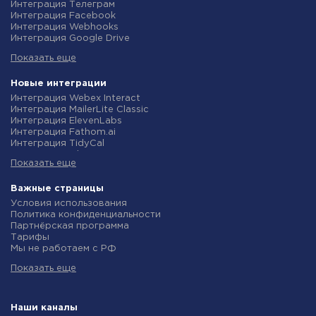
Интеграция Телеграм
Интеграция Facebook
Интеграция Webhooks
Интеграция Google Drive
Интеграция Opencart
Показать еще
Интеграция Gmail
Интеграция Rozetka
Интеграция Новая Почта
Новые интеграции
Интеграция Binotel
Интеграция Webex Interact
Интеграция OpenAI (ChatGPT)
Интеграция MailerLite Classic
Интеграция Prom
Интеграция ElevenLabs
Интеграция Приват24
Интеграция Fathom.ai
Интеграция OLX
Интеграция TidyCal
Интеграция TurboSMS
Интеграция Olostep
Интеграция SendPulse
Показать еще
Интеграция Gist
Интеграция Horoshop
Интеграция Gyazo
Интеграция Stream Telecom
Интеграция Straico
Важные страницы
Интеграция Instagram
Интеграция Rows
Условия использования
Интеграция Google Analytics
Интеграция Firecrawl
Политика конфиденциальности
Интеграция Creatio
Интеграция Binotel SmartCRM
Партнёрская программа
Интеграция Ringostat
Интеграция Perplexity AI
Тарифы
Интеграция Google Calendar
Интеграция Formbricks
Мы не работаем с РФ
Интеграция Airtable
Интеграция Smartlead
Политика возврата средств
Интеграция RO App
Интеграция Getsitecontrol
Показать еще
Индивидуальная разработка
Интеграция WooCommerce
Интеграция Woorise
Условия партнерской программы
Интеграция Crove
Интеграция Riddle
Новости
Интеграция eSputnik
Интеграция Ghost
Маркетинг
Наши каналы
Интеграция PrestaShop
Интеграция Anthropic (Claude)