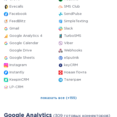
Evecalls
SMS Club
Facebook
SendPulse
FeedBlitz
SimpleTexting
Gmail
Slack
Google Analytics 4
TurboSMS
Google Calendar
Viber
Google Drive
Webhooks
Google Sheets
eSputnik
Instagram
keyCRM
Instantly
Новая Почта
KeepinCRM
Телеграм
LP-CRM
показать все (+155)
Google Analytics
(309 готовых коннекторов)