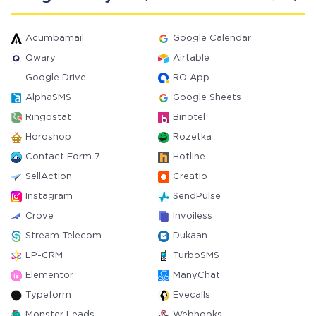
Acumbamail
Google Calendar
Qwary
Airtable
Google Drive
RO App
AlphaSMS
Google Sheets
Ringostat
Binotel
Horoshop
Rozetka
Contact Form 7
Hotline
SellAction
Creatio
Instagram
SendPulse
Crove
Invoiless
Stream Telecom
Dukaan
LP-CRM
TurboSMS
Elementor
ManyChat
Typeform
Evecalls
Monster Leads
Webhooks