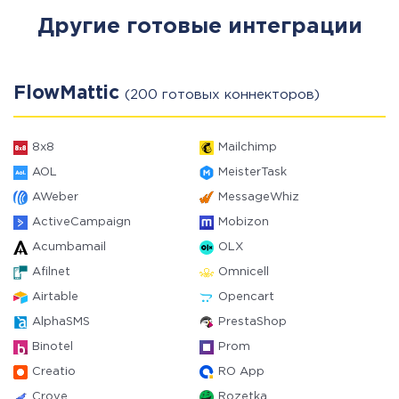
Другие готовые интеграции
FlowMattic
(200 готовых коннекторов)
8x8
Mailchimp
AOL
MeisterTask
AWeber
MessageWhiz
ActiveCampaign
Mobizon
Acumbamail
OLX
Afilnet
Omnicell
Airtable
Opencart
AlphaSMS
PrestaShop
Binotel
Prom
Creatio
RO App
Crove
Rozetka