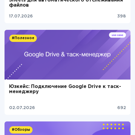
Sheets для автоматического отслеживания
файлов
17.07.2026
398
#Полезное
Юзкейс: Подключение Google Drive к таск-
менеджеру
02.07.2026
692
#Обзоры