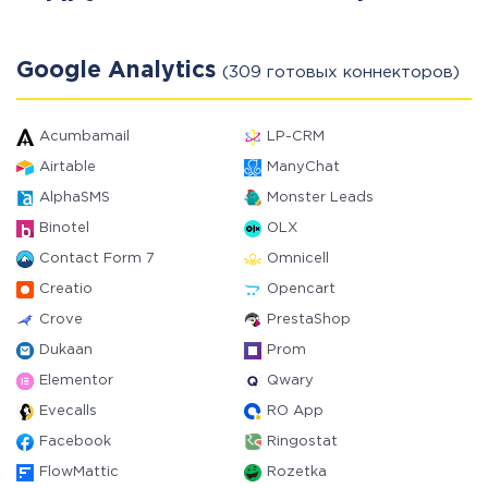
Google Analytics
(309 готовых коннекторов)
Acumbamail
LP-CRM
Airtable
ManyChat
AlphaSMS
Monster Leads
Binotel
OLX
Contact Form 7
Omnicell
Creatio
Opencart
Crove
PrestaShop
Dukaan
Prom
Elementor
Qwary
Evecalls
RO App
Facebook
Ringostat
FlowMattic
Rozetka