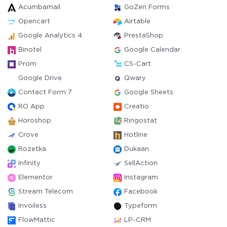
Acumbamail
GoZen Forms
Opencart
Airtable
Google Analytics 4
PrestaShop
Binotel
Google Calendar
Prom
CS-Cart
Google Drive
Qwary
Contact Form 7
Google Sheets
RO App
Creatio
Horoshop
Ringostat
Crove
Hotline
Rozetka
Dukaan
Infinity
SellAction
Elementor
Instagram
Stream Telecom
Facebook
Invoiless
Typeform
FlowMattic
LP-CRM