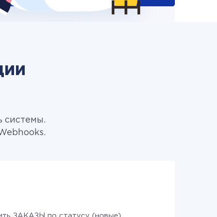
ции
ь системы.
Webhooks.
ить ЗАКАЗЫ по статусу (новые)