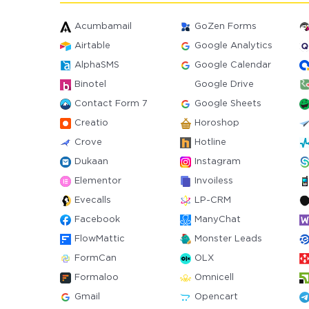
Acumbamail
GoZen Forms
Airtable
Google Analytics
AlphaSMS
Google Calendar
Binotel
Google Drive
Contact Form 7
Google Sheets
Creatio
Horoshop
Crove
Hotline
Dukaan
Instagram
Elementor
Invoiless
Evecalls
LP-CRM
Facebook
ManyChat
FlowMattic
Monster Leads
FormCan
OLX
Formaloo
Omnicell
Gmail
Opencart