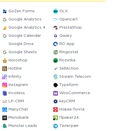
GoZen Forms
OLX
Google Analytics
Opencart
Google Analytics 4
PrestaShop
Google Calendar
Qwary
Google Drive
RO App
Google Sheets
Ringostat
Horoshop
Rozetka
Hotline
SellAction
Infinity
Stream Telecom
Instagram
Typeform
Invoiless
WooCommerce
LP-CRM
keyCRM
ManyChat
Новая Почта
Monobank
Приват24
Monster Leads
Телеграм