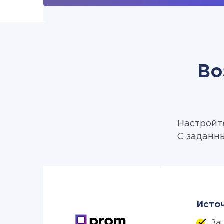
Во
Настройте
С заданн
Источ
За