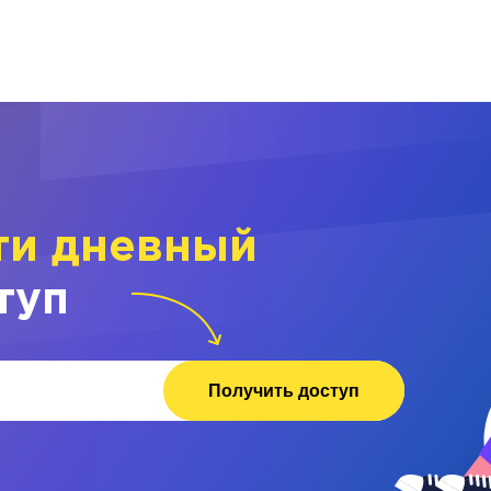
ти дневный
туп
Получить доступ