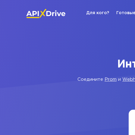
Для кого?
Готовые
Ин
Соедините
Prom
и
Webh