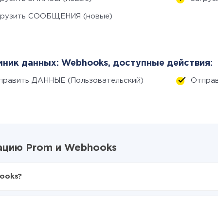
грузить СООБЩЕНИЯ (новые)
ник данных: Webhooks, доступные действия:
править ДАННЫЕ (Пользовательский)
Отпра
ацию Prom и Webhooks
ooks?
X-Drive
om в Webhooks