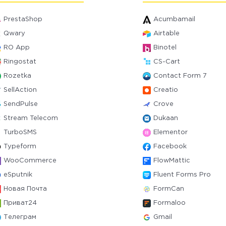
PrestaShop
Acumbamail
Qwary
Airtable
RO App
Binotel
Ringostat
CS-Cart
Rozetka
Contact Form 7
SellAction
Creatio
SendPulse
Crove
Stream Telecom
Dukaan
TurboSMS
Elementor
Typeform
Facebook
WooCommerce
FlowMattic
eSputnik
Fluent Forms Pro
Новая Почта
FormCan
Приват24
Formaloo
Телеграм
Gmail