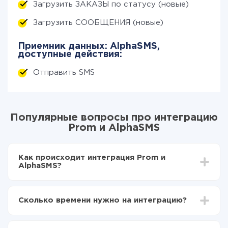
Загрузить ЗАКАЗЫ по статусу (новые)
Загрузить СООБЩЕНИЯ (новые)
Приемник данных: AlphaSMS,
доступные действия:
Отправить SMS
Популярные вопросы про интеграцию
Prom и AlphaSMS
Как происходит интеграция Prom и
AlphaSMS?
Для начала нужно
зарегистрироваться в ApiX-
Drive
Сколько времени нужно на интеграцию?
Выбираете какие данные передавать из Prom в
AlphaSMS
В зависимости от системы, с которой вы будете
Включаете автообновление