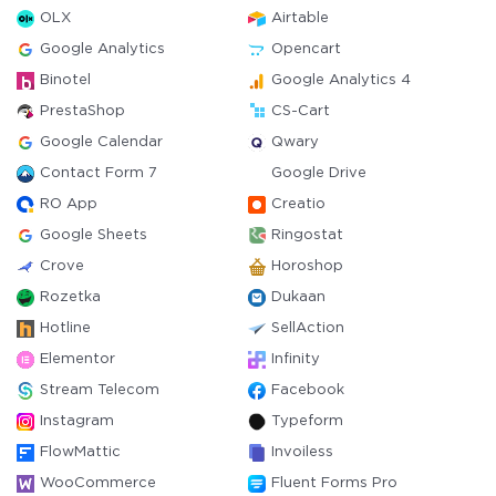
OLX
Airtable
Google Analytics
Opencart
Binotel
Google Analytics 4
PrestaShop
CS-Cart
Google Calendar
Qwary
Contact Form 7
Google Drive
RO App
Creatio
Google Sheets
Ringostat
Crove
Horoshop
Rozetka
Dukaan
Hotline
SellAction
Elementor
Infinity
Stream Telecom
Facebook
Instagram
Typeform
FlowMattic
Invoiless
WooCommerce
Fluent Forms Pro