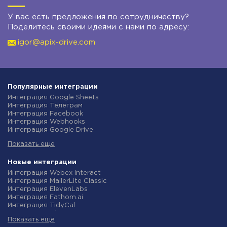
У вас есть предложения по сотрудничеству?
Поделитесь своими идеями с нами по адресу:
igor@apix-drive.com
Популярные интеграции
Интеграция Google Sheets
Интеграция Телеграм
Интеграция Facebook
Интеграция Webhooks
Интеграция Google Drive
Интеграция Opencart
Показать еще
Интеграция Gmail
Интеграция Rozetka
Интеграция Новая Почта
Новые интеграции
Интеграция Binotel
Интеграция Webex Interact
Интеграция OpenAI (ChatGPT)
Интеграция MailerLite Classic
Интеграция Prom
Интеграция ElevenLabs
Интеграция Приват24
Интеграция Fathom.ai
Интеграция OLX
Интеграция TidyCal
Интеграция TurboSMS
Интеграция Olostep
Интеграция SendPulse
Показать еще
Интеграция Gist