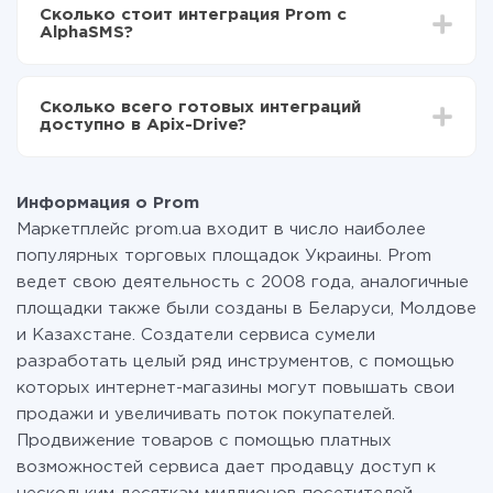
делать интеграцию, время настройки может
Теперь данные будут автоматически
Сколько стоит интеграция Prom с
отличаться и составлять от 5-ти до 30-минут. В
передаваться из Prom в AlphaSMS
AlphaSMS?
среднем настройка занимает 10-15 минут.
За саму интеграцию ничего платить не нужно и на
всех тарифах доступен полностью весь
Сколько всего готовых интеграций
функционал. Вы оплачиваете только количество
доступно в Apix-Drive?
данных, которые по факту передаются из одной
вашей системы в другую через наш сервис. Если у
На данный момент у нас готово 400+ интеграций
вас количество данных в месяц небольшое, можете
помимо Prom и AlphaSMS
смело пользоваться бесплатным тарифом или
Информация о Prom
перейти на платный, при необходимости. Подробнее
Маркетплейс prom.ua входит в число наиболее
о
тарифах
.
популярных торговых площадок Украины. Prom
ведет свою деятельность с 2008 года, аналогичные
площадки также были созданы в Беларуси, Молдове
и Казахстане. Создатели сервиса сумели
разработать целый ряд инструментов, с помощью
которых интернет-магазины могут повышать свои
продажи и увеличивать поток покупателей.
Продвижение товаров с помощью платных
возможностей сервиса дает продавцу доступ к