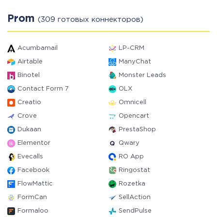
Prom
(309 готовых коннекторов)
Acumbamail
LP-CRM
Airtable
ManyChat
Binotel
Monster Leads
Contact Form 7
OLX
Creatio
Omnicell
Crove
Opencart
Dukaan
PrestaShop
Elementor
Qwary
Evecalls
RO App
Facebook
Ringostat
FlowMattic
Rozetka
FormCan
SellAction
Formaloo
SendPulse