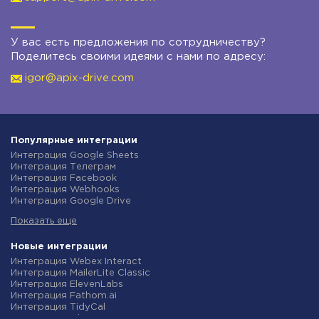
У вас есть предложения по сотрудничеству?
Поделитесь своими идеями с нами по адресу:
igor@apix-drive.com
Популярные интеграции
Интеграция Google Sheets
Интеграция Телеграм
Интеграция Facebook
Интеграция Webhooks
Интеграция Google Drive
Интеграция Opencart
Показать еще
Интеграция Gmail
Интеграция Rozetka
Интеграция Новая Почта
Новые интеграции
Интеграция Binotel
Интеграция Webex Interact
Интеграция OpenAI (ChatGPT)
Интеграция MailerLite Classic
Интеграция Prom
Интеграция ElevenLabs
Интеграция Приват24
Интеграция Fathom.ai
Интеграция OLX
Интеграция TidyCal
Интеграция TurboSMS
Интеграция Olostep