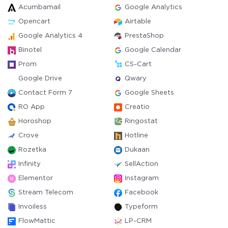
Acumbamail
Google Analytics
Opencart
Airtable
Google Analytics 4
PrestaShop
Binotel
Google Calendar
Prom
CS-Cart
Google Drive
Qwary
Contact Form 7
Google Sheets
RO App
Creatio
Horoshop
Ringostat
Crove
Hotline
Rozetka
Dukaan
Infinity
SellAction
Elementor
Instagram
Stream Telecom
Facebook
Invoiless
Typeform
FlowMattic
LP-CRM