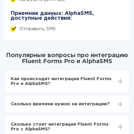
Приемник данных: AlphaSMS,
доступные действия:
Отправить SMS
Популярные вопросы про интеграцию
Fluent Forms Pro и AlphaSMS
Как происходит интеграция Fluent Forms
Pro и AlphaSMS?
Для начала нужно
зарегистрироваться в ApiX-
Drive
Сколько времени нужно на интеграцию?
Выбираете какие данные передавать из Fluent
Forms Pro в AlphaSMS
В зависимости от системы, с которой вы будете
Включаете автообновление
делать интеграцию, время настройки может
Теперь данные будут автоматически
Сколько стоит интеграция Fluent Forms
отличаться и составлять от 5-ти до 30-минут. В
передаваться из Fluent Forms Pro в AlphaSMS
Pro с AlphaSMS?
среднем настройка занимает 10-15 минут.