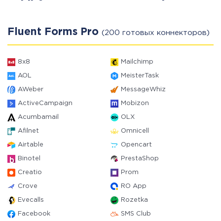
Fluent Forms Pro
(200 готовых коннекторов)
8x8
Mailchimp
AOL
MeisterTask
AWeber
MessageWhiz
ActiveCampaign
Mobizon
Acumbamail
OLX
Afilnet
Omnicell
Airtable
Opencart
Binotel
PrestaShop
Creatio
Prom
Crove
RO App
Evecalls
Rozetka
Facebook
SMS Club