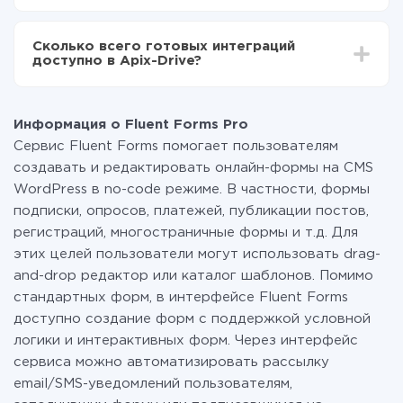
За саму интеграцию ничего платить не нужно и на
всех тарифах доступен полностью весь
Сколько всего готовых интеграций
функционал. Вы оплачиваете только количество
доступно в Apix-Drive?
данных, которые по факту передаются из одной
вашей системы в другую через наш сервис. Если у
На данный момент у нас готово 400+ интеграций
вас количество данных в месяц небольшое, можете
помимо Fluent Forms Pro и AlphaSMS
смело пользоваться бесплатным тарифом или
Информация о Fluent Forms Pro
перейти на платный, при необходимости. Подробнее
Сервис Fluent Forms помогает пользователям
о
тарифах
.
создавать и редактировать онлайн-формы на CMS
WordPress в no-code режиме. В частности, формы
подписки, опросов, платежей, публикации постов,
регистраций, многостраничные формы и т.д. Для
этих целей пользователи могут использовать drag-
and-drop редактор или каталог шаблонов. Помимо
стандартных форм, в интерфейсе Fluent Forms
доступно создание форм с поддержкой условной
логики и интерактивных форм. Через интерфейс
сервиса можно автоматизировать рассылку
email/SMS-уведомлений пользователям,