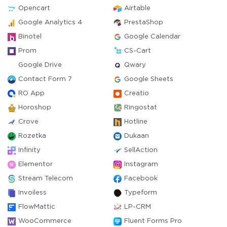
Opencart
Airtable
Google Analytics 4
PrestaShop
Binotel
Google Calendar
Prom
CS-Cart
Google Drive
Qwary
Contact Form 7
Google Sheets
RO App
Creatio
Horoshop
Ringostat
Crove
Hotline
Rozetka
Dukaan
Infinity
SellAction
Elementor
Instagram
Stream Telecom
Facebook
Invoiless
Typeform
FlowMattic
LP-CRM
WooCommerce
Fluent Forms Pro