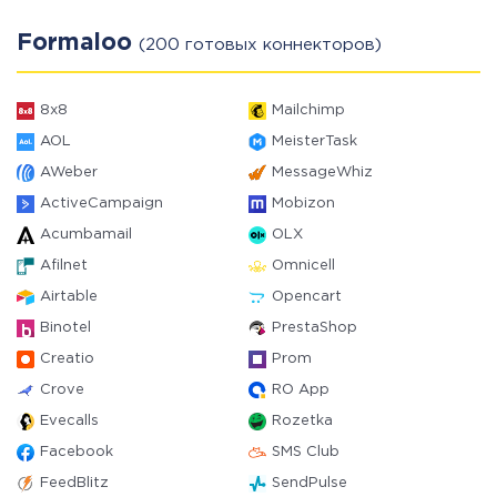
Formaloo
(200 готовых коннекторов)
8x8
Mailchimp
AOL
MeisterTask
AWeber
MessageWhiz
ActiveCampaign
Mobizon
Acumbamail
OLX
Afilnet
Omnicell
Airtable
Opencart
Binotel
PrestaShop
Creatio
Prom
Crove
RO App
Evecalls
Rozetka
Facebook
SMS Club
FeedBlitz
SendPulse