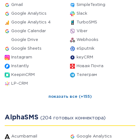
Gmail
SimpleTexting
Google Analytics
Slack
Google Analytics 4
TurboSMS
Google Calendar
Viber
Google Drive
Webhooks
Google Sheets
eSputnik
Instagram
keyCRM
Instantly
Новая Почта
KeepinCRM
Телеграм
LP-CRM
показать все (+155)
AlphaSMS
(204 готовых коннектора)
Acumbamail
Google Analytics