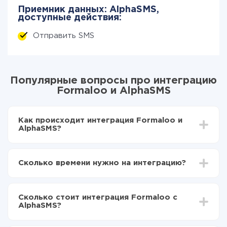
Приемник данных: AlphaSMS,
доступные действия:
Отправить SMS
Популярные вопросы про интеграцию
Formaloo и AlphaSMS
Как происходит интеграция Formaloo и
AlphaSMS?
Для начала нужно
зарегистрироваться в ApiX-
Drive
Сколько времени нужно на интеграцию?
Выбираете какие данные передавать из Formaloo
в AlphaSMS
В зависимости от системы, с которой вы будете
Включаете автообновление
делать интеграцию, время настройки может
Теперь данные будут автоматически
Сколько стоит интеграция Formaloo с
отличаться и составлять от 5-ти до 30-минут. В
передаваться из Formaloo в AlphaSMS
AlphaSMS?
среднем настройка занимает 10-15 минут.
За саму интеграцию ничего платить не нужно и на