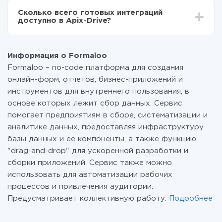
всех тарифах доступен полностью весь
Сколько всего готовых интеграций
функционал. Вы оплачиваете только количество
доступно в Apix-Drive?
данных, которые по факту передаются из одной
вашей системы в другую через наш сервис. Если у
На данный момент у нас готово 400+ интеграций
вас количество данных в месяц небольшое, можете
помимо Formaloo и AlphaSMS
смело пользоваться бесплатным тарифом или
Информация о Formaloo
перейти на платный, при необходимости. Подробнее
Formaloo – no-code платформа для создания
о
тарифах
.
онлайн-форм, отчетов, бизнес-приложений и
инструментов для внутреннего пользования, в
основе которых лежит сбор данных. Сервис
помогает предприятиям в сборе, систематизации и
аналитике данных, предоставляя инфраструктуру
базы данных и ее компоненты, а также функцию
"drag-and-drop" для ускоренной разработки и
сборки приложений. Сервис также можно
использовать для автоматизации рабочих
процессов и привлечения аудитории.
Предусматривает коллективную работу.
Подробнее