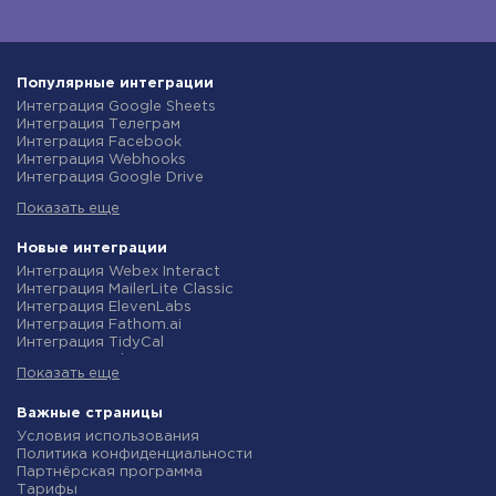
Популярные интеграции
Интеграция Google Sheets
Интеграция Телеграм
Интеграция Facebook
Интеграция Webhooks
Интеграция Google Drive
Интеграция Opencart
Показать еще
Интеграция Gmail
Интеграция Rozetka
Интеграция Новая Почта
Новые интеграции
Интеграция Binotel
Интеграция Webex Interact
Интеграция OpenAI (ChatGPT)
Интеграция MailerLite Classic
Интеграция Prom
Интеграция ElevenLabs
Интеграция Приват24
Интеграция Fathom.ai
Интеграция OLX
Интеграция TidyCal
Интеграция TurboSMS
Интеграция Olostep
Интеграция SendPulse
Показать еще
Интеграция Gist
Интеграция Horoshop
Интеграция Gyazo
Интеграция Stream Telecom
Интеграция Straico
Важные страницы
Интеграция Instagram
Интеграция Rows
Условия использования
Интеграция Google Analytics
Интеграция Firecrawl
Политика конфиденциальности
Интеграция Creatio
Интеграция Binotel SmartCRM
Партнёрская программа
Интеграция Ringostat
Интеграция Perplexity AI
Тарифы