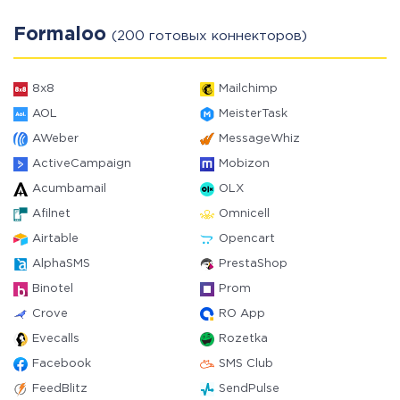
Formaloo
(200 готовых коннекторов)
8x8
Mailchimp
AOL
MeisterTask
AWeber
MessageWhiz
ActiveCampaign
Mobizon
Acumbamail
OLX
Afilnet
Omnicell
Airtable
Opencart
AlphaSMS
PrestaShop
Binotel
Prom
Crove
RO App
Evecalls
Rozetka
Facebook
SMS Club
FeedBlitz
SendPulse