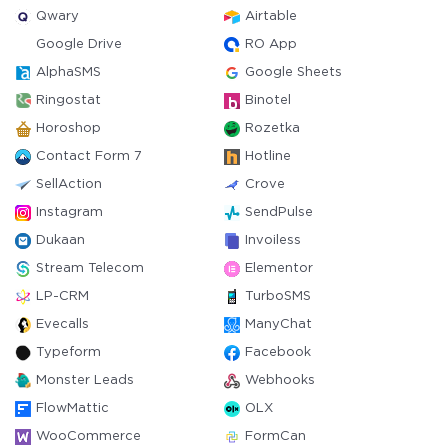
Qwary
Airtable
Google Drive
RO App
AlphaSMS
Google Sheets
Ringostat
Binotel
Horoshop
Rozetka
Contact Form 7
Hotline
SellAction
Crove
Instagram
SendPulse
Dukaan
Invoiless
Stream Telecom
Elementor
LP-CRM
TurboSMS
Evecalls
ManyChat
Typeform
Facebook
Monster Leads
Webhooks
FlowMattic
OLX
WooCommerce
FormCan