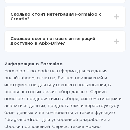
в Creatio
В зависимости от системы, с которой вы будете
Включаете автообновление
делать интеграцию, время настройки может
Теперь данные будут автоматически
Сколько стоит интеграция Formaloo с
отличаться и составлять от 5-ти до 30-минут. В
передаваться из Formaloo в Creatio
Creatio?
среднем настройка занимает 10-15 минут.
За саму интеграцию ничего платить не нужно и на
всех тарифах доступен полностью весь
Сколько всего готовых интеграций
функционал. Вы оплачиваете только количество
доступно в Apix-Drive?
данных, которые по факту передаются из одной
вашей системы в другую через наш сервис. Если у
На данный момент у нас готово 400+ интеграций
вас количество данных в месяц небольшое, можете
помимо Formaloo и Creatio
смело пользоваться бесплатным тарифом или
Информация о Formaloo
перейти на платный, при необходимости. Подробнее
Formaloo – no-code платформа для создания
о
тарифах
.
онлайн-форм, отчетов, бизнес-приложений и
инструментов для внутреннего пользования, в
основе которых лежит сбор данных. Сервис
помогает предприятиям в сборе, систематизации и
аналитике данных, предоставляя инфраструктуру
базы данных и ее компоненты, а также функцию
"drag-and-drop" для ускоренной разработки и
сборки приложений. Сервис также можно