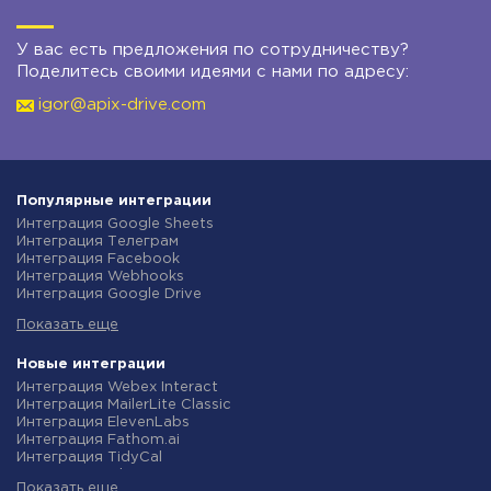
У вас есть предложения по сотрудничеству?
Поделитесь своими идеями с нами по адресу:
igor@apix-drive.com
Популярные интеграции
Интеграция Google Sheets
Интеграция Телеграм
Интеграция Facebook
Интеграция Webhooks
Интеграция Google Drive
Интеграция Opencart
Показать еще
Интеграция Gmail
Интеграция Rozetka
Интеграция Новая Почта
Новые интеграции
Интеграция Binotel
Интеграция Webex Interact
Интеграция OpenAI (ChatGPT)
Интеграция MailerLite Classic
Интеграция Prom
Интеграция ElevenLabs
Интеграция Приват24
Интеграция Fathom.ai
Интеграция OLX
Интеграция TidyCal
Интеграция TurboSMS
Интеграция Olostep
Интеграция SendPulse
Показать еще