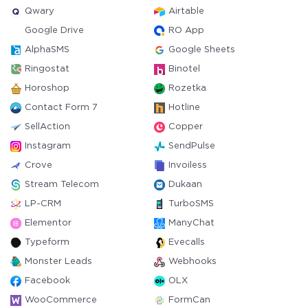
Qwary
Airtable
Google Drive
RO App
AlphaSMS
Google Sheets
Ringostat
Binotel
Horoshop
Rozetka
Contact Form 7
Hotline
SellAction
Copper
Instagram
SendPulse
Crove
Invoiless
Stream Telecom
Dukaan
LP-CRM
TurboSMS
Elementor
ManyChat
Typeform
Evecalls
Monster Leads
Webhooks
Facebook
OLX
WooCommerce
FormCan