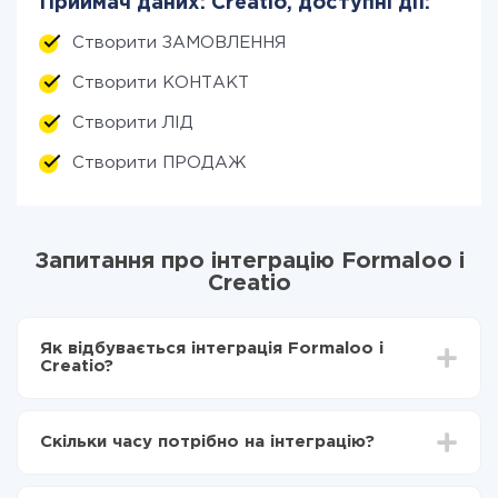
Приймач даних: Creatio, доступні дії:
Створити ЗАМОВЛЕННЯ
Створити КОНТАКТ
Створити ЛІД
Створити ПРОДАЖ
Запитання про інтеграцію Formaloo і
Creatio
Як відбувається інтеграція Formaloo і
Creatio?
Для початку потрібно
зареєструватися в ApiX-
Drive
Скільки часу потрібно на інтеграцію?
Вибираєте які дані передавати з Formaloo в
Creatio
Залежно від системи, з якої ви будете робити
Включаєте автооновлення