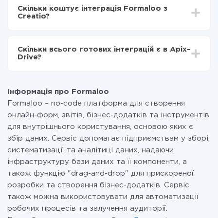
інтеграцію, час налаштування може відрізнятися і
Тепер дані будуть автоматично передаватися з
Скільки коштує інтеграція Formaloo з
становити від 5-ти до 30-хвилин. У середньому
Formaloo в Creatio
Creatio?
налаштування займає 10-15 хвилин.
За саму інтеграцію нічого платити не потрібно і на
всіх тарифах доступний повністю весь функціонал.
Скільки всього готових інтеграцій є в Apix-
Ви оплачуєте лише кількість даних, які за фактом
Drive?
передаються з однієї вашої системи в іншу через
наш сервіс. Якщо у вас кількість даних в місяць
На даний час у нас готово 400+ інтеграцій крім
невелика, можете сміливо користуватися
Formaloo і Creatio
безкоштовним тарифом або перейти на платний,
Інформація про Formaloo
при необхідності. Детальніше про
тарифи
.
Formaloo – no-code платформа для створення
онлайн-форм, звітів, бізнес-додатків та інструментів
для внутрішнього користування, основою яких є
збір даних. Сервіс допомагає підприємствам у зборі,
систематизації та аналітиці даних, надаючи
інфраструктуру бази даних та її компоненти, а
також функцію "drag-and-drop" для прискореної
розробки та створення бізнес-додатків. Сервіс
також можна використовувати для автоматизації
робочих процесів та залучення аудиторії.