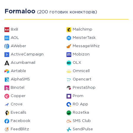
Formaloo
(200 готових конекторів)
8x8
Mailchimp
AOL
MeisterTask
AWeber
MessageWhiz
ActiveCampaign
Mobizon
Acumbamail
OLX
Airtable
Omnicell
AlphaSMS
Opencart
Binotel
PrestaShop
Copper
Prom
Crove
RO App
Evecalls
Rozetka
Facebook
SMS Club
FeedBlitz
SendPulse