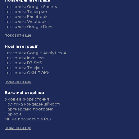
Популярні інтеграції
Інтеграція Google Sheets
Інтеграція Телеграм
Інтеграція Facebook
Інтеграція Webhooks
Інтеграція Google Drive
Інтеграція Opencart
показати ще
Інтеграція Gmail
Інтеграція Нова Пошта
Інтеграція Rozetka
Нові інтеграції
Інтеграція OpenAI (ChatGPT)
Інтеграція Google Analytics 4
Інтеграція Binotel
Інтеграція Invoiless
Інтеграція Prom
Інтеграція D7 SMS
Інтеграція Приват24
Інтеграція Телфин
Інтеграція OLX
Інтеграція ОКИ-ТОКИ
Інтеграція TurboSMS
Інтеграція Finmap
Інтеграція SendPulse
показати ще
Інтеграція Microsoft Dynamics 365
Інтеграція Horoshop
Інтеграція BulkGate
Інтеграція Stream Telecom
Інтеграція TxtSync
Важливі сторінки
Інтеграція Instagram
Інтеграція Wire2Air
Умови використання
Інтеграція Google Analytics
Інтеграція Corezoid
Політика конфіденційності
Інтеграція Creatio
Інтеграція Infobip
Партнерська програма
Інтеграція Ringostat
Інтеграція Instasent
Тарифи
Інтеграція Google Calendar
Інтеграція AtomPark
Ми не працюємо з РФ
Інтеграція Airtable
Інтеграція TXTImpact
Політика повернення коштів
Інтеграція RO App
Інтеграція Campaign Monitor
показати ще
Індивідуальна розробка
Інтеграція WooCommerce
Інтеграція CM.com
Умови партнерської програми
Інтеграція Crove
Інтеграція D7 Networks