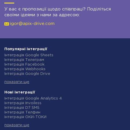
У вас є пропозиції щодо співпраці? Поділіться
своїми ідеями з нами за адресою:
igor@apix-drive.com
Популярні інтеграції
Інтеграція Google Sheets
Інтеграція Телеграм
Інтеграція Facebook
Інтеграція Webhooks
Інтеграція Google Drive
Інтеграція Opencart
показати ще
Інтеграція Gmail
Інтеграція Нова Пошта
Інтеграція Rozetka
Нові інтеграції
Інтеграція OpenAI (ChatGPT)
Інтеграція Google Analytics 4
Інтеграція Binotel
Інтеграція Invoiless
Інтеграція Prom
Інтеграція D7 SMS
Інтеграція Приват24
Інтеграція Телфин
Інтеграція OLX
Інтеграція ОКИ-ТОКИ
Інтеграція TurboSMS
Інтеграція Finmap
Інтеграція SendPulse
показати ще
Інтеграція Microsoft Dynamics 365
Інтеграція Horoshop