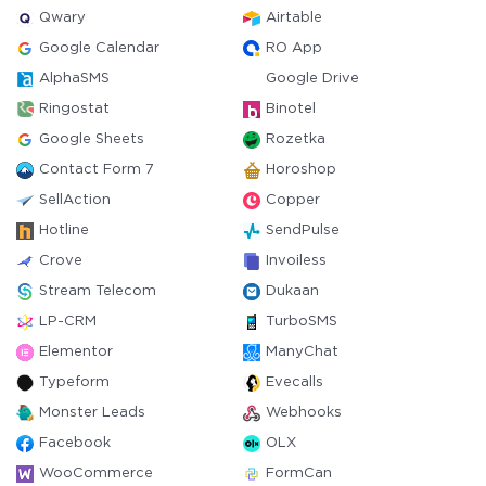
Qwary
Airtable
Google Calendar
RO App
AlphaSMS
Google Drive
Ringostat
Binotel
Google Sheets
Rozetka
Contact Form 7
Horoshop
SellAction
Copper
Hotline
SendPulse
Crove
Invoiless
Stream Telecom
Dukaan
LP-CRM
TurboSMS
Elementor
ManyChat
Typeform
Evecalls
Monster Leads
Webhooks
Facebook
OLX
WooCommerce
FormCan