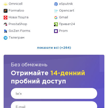
Omnicell
eSputnik
Formaloo
Opencart
Нова Пошта
Gmail
PrestaShop
Приват24
GoZen Forms
Prom
Телеграм
показати всі (+264)
Без обмежень
Отримайте
14-денний
пробний доступ