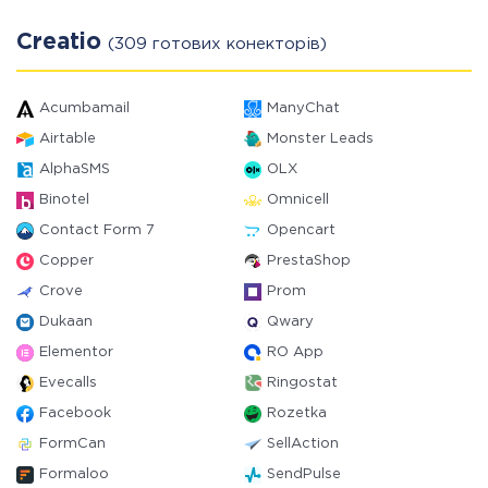
Creatio
(309 готових конекторів)
Acumbamail
ManyChat
Airtable
Monster Leads
AlphaSMS
OLX
Binotel
Omnicell
Contact Form 7
Opencart
Copper
PrestaShop
Crove
Prom
Dukaan
Qwary
Elementor
RO App
Evecalls
Ringostat
Facebook
Rozetka
FormCan
SellAction
Formaloo
SendPulse