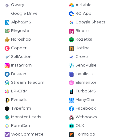
Qwary
Airtable
Google Drive
RO App
AlphaSMS
Google Sheets
Ringostat
Binotel
Horoshop
Rozetka
Copper
Hotline
SellAction
Crove
Instagram
SendPulse
Dukaan
Invoiless
Stream Telecom
Elementor
LP-CRM
TurboSMS
Evecalls
ManyChat
Typeform
Facebook
Monster Leads
Webhooks
FormCan
OLX
WooCommerce
Formaloo