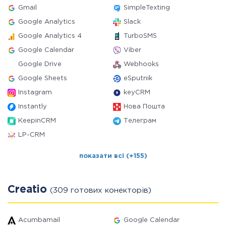
Gmail
SimpleTexting
Google Analytics
Slack
Google Analytics 4
TurboSMS
Google Calendar
Viber
Google Drive
Webhooks
Google Sheets
eSputnik
Instagram
keyCRM
Instantly
Нова Пошта
KeepinCRM
Телеграм
LP-CRM
показати всі (+155)
Creatio
(309 готових конекторів)
Acumbamail
Google Calendar