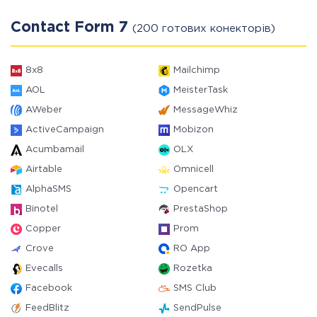
Contact Form 7
(200 готових конекторів)
8x8
Mailchimp
AOL
MeisterTask
AWeber
MessageWhiz
ActiveCampaign
Mobizon
Acumbamail
OLX
Airtable
Omnicell
AlphaSMS
Opencart
Binotel
PrestaShop
Copper
Prom
Crove
RO App
Evecalls
Rozetka
Facebook
SMS Club
FeedBlitz
SendPulse