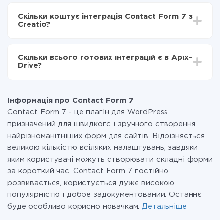
Залежно від системи, з якої ви будете робити
Включаєте автооновлення
інтеграцію, час налаштування може відрізнятися і
Тепер дані будуть автоматично передаватися з
Скільки коштує інтеграція Contact Form 7 з
становити від 5-ти до 30-хвилин. У середньому
Contact Form 7 в Creatio
Creatio?
налаштування займає 10-15 хвилин.
За саму інтеграцію нічого платити не потрібно і на
всіх тарифах доступний повністю весь функціонал.
Скільки всього готових інтеграцій є в Apix-
Ви оплачуєте лише кількість даних, які за фактом
Drive?
передаються з однієї вашої системи в іншу через
наш сервіс. Якщо у вас кількість даних в місяць
На даний час у нас готово 400+ інтеграцій крім
невелика, можете сміливо користуватися
Contact Form 7 і Creatio
безкоштовним тарифом або перейти на платний,
Інформація про Contact Form 7
при необхідності. Детальніше про
тарифи
.
Contact Form 7 - це плагін для WordPress
призначений для швидкого і зручного створення
найрізноманітніших форм для сайтів. Відрізняється
великою кількістю всіляких налаштувань, завдяки
яким користувачі можуть створювати складні форми
за короткий час. Contact Form 7 постійно
розвивається, користується дуже високою
популярністю і добре задокументований. Останнє
буде особливо корисно новачкам.
Детальніше