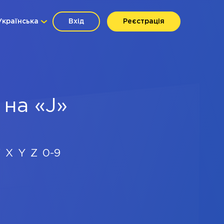
Українська
Вхід
Реєстрація
 на «J»
W
X
Y
Z
0-9