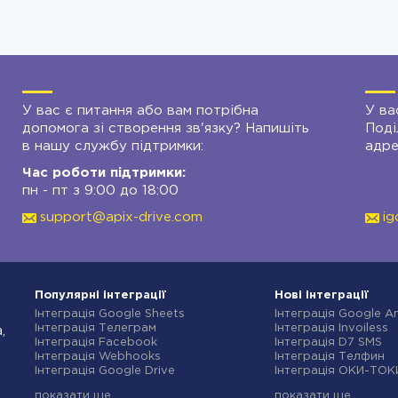
У вас є питання або вам потрібна
У ва
допомога зі створення зв'язку? Напишіть
Поді
в нашу службу підтримки:
адре
Час роботи підтримки:
пн - пт з 9:00 до 18:00
support@apix-drive.com
ig
Популярні інтеграції
Нові інтеграції
Інтеграція Google Sheets
Інтеграція Google An
Інтеграція Телеграм
Інтеграція Invoiless
,
Інтеграція Facebook
Інтеграція D7 SMS
Інтеграція Webhooks
Інтеграція Телфин
Інтеграція Google Drive
Інтеграція ОКИ-ТОК
Інтеграція Opencart
Інтеграція Finmap
показати ще
показати ще