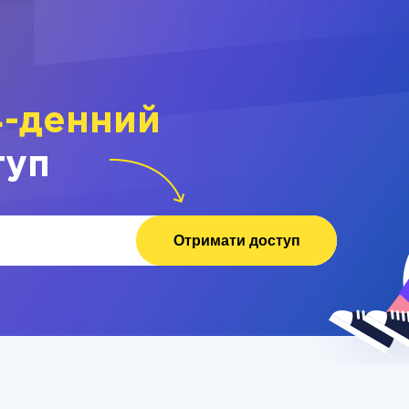
4-денний
туп
Отримати доступ