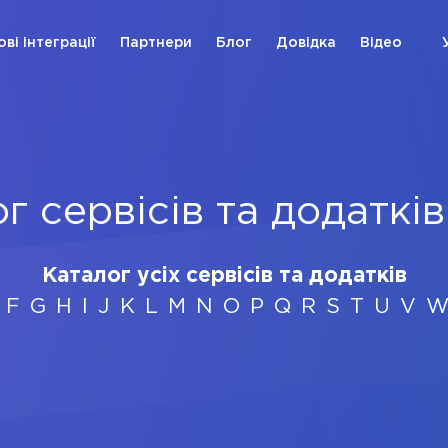
ові інтеграції
Партнери
Блог
Довідка
Відео
г сервісів та додатків
Каталог усіх сервісів та додатків
F
G
H
I
J
K
L
M
N
O
P
Q
R
S
T
U
V