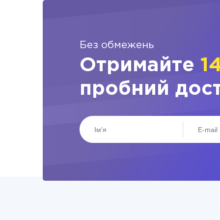
Без обмежень
Отримайте
1
пробний дос