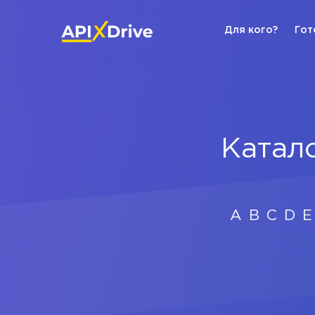
Для кого?
Гот
Катало
A
B
C
D
E