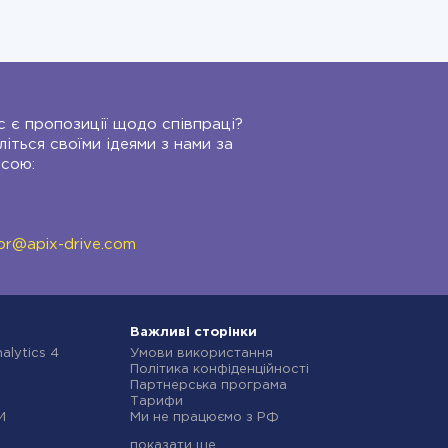
с є пропозиції щодо співпраці?
літься своїми ідеями з нами за
сою:
or@apix-drive.com
Важливі сторінки
alytics 4
Умови використання
Політика конфіденційності
Партнерська програма
Тарифи
И
Ми не працюємо з РФ
Політика повернення коштів
показати ще