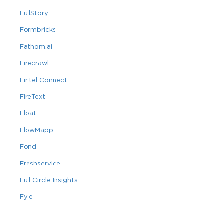
FullStory
Formbricks
Fathom.ai
Firecrawl
Fintel Connect
FireText
Float
FlowMapp
Fond
Freshservice
Full Circle Insights
Fyle