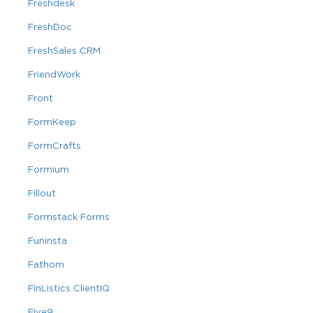
Freshdesk
FreshDoc
FreshSales CRM
FriendWork
Front
FormKeep
FormCrafts
Formium
Fillout
Formstack Forms
Funinsta
Fathom
FinListics ClientIQ
Five9