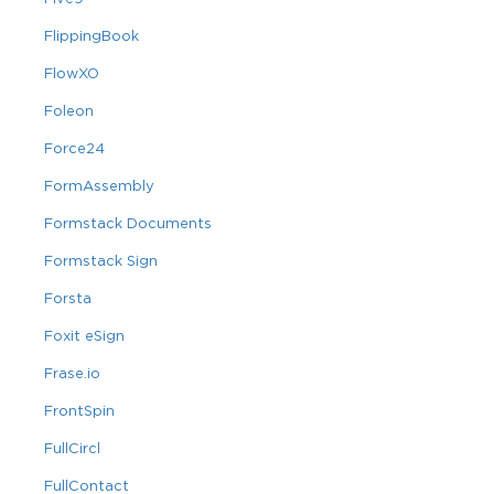
FlippingBook
FlowXO
Foleon
Force24
FormAssembly
Formstack Documents
Formstack Sign
Forsta
Foxit eSign
Frase.io
FrontSpin
FullCircl
FullContact