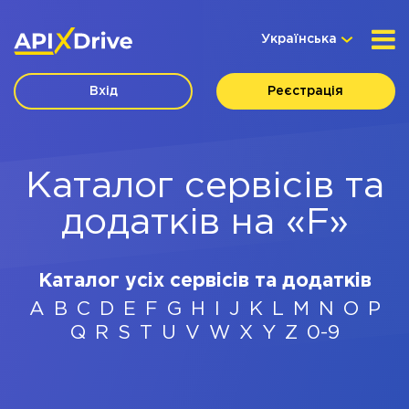
Українська
Вхід
Реєстрація
Каталог сервісів та
додатків на «F»
Каталог усіх сервісів та додатків
A
B
C
D
E
F
G
H
I
J
K
L
M
N
O
P
Q
R
S
T
U
V
W
X
Y
Z
0-9