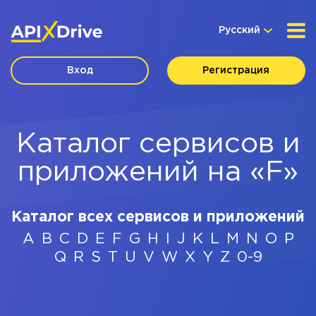
Русский
Вход
Регистрация
Каталог сервисов и
приложений на «F»
Каталог всех сервисов и приложений
A
B
C
D
E
F
G
H
I
J
K
L
M
N
O
P
Q
R
S
T
U
V
W
X
Y
Z
0-9