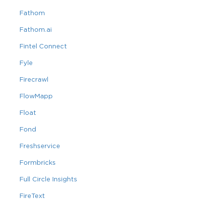
Fathom
Fathom.ai
Fintel Connect
Fyle
Firecrawl
FlowMapp
Float
Fond
Freshservice
Formbricks
Full Circle Insights
FireText