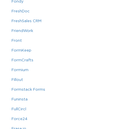
Fondy
FreshDoc
FreshSales CRM
FriendWork
Front
FormKeep
FormCrafts
Formium
Fillout
Formstack Forms
Funinsta
FullCircl
Force24
Frase.io