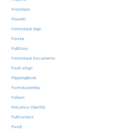
FrontSpin
FlowXO
Formstack Sign
Forsta
FullStory
Formstack Documents
Foxit eSign
FlippingBook
FormAssembly
Foleon
FinListics ClientIQ
FullContact
Five9