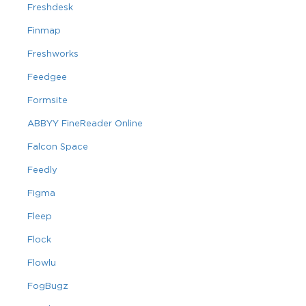
Freshdesk
Finmap
Freshworks
Feedgee
Formsite
ABBYY FineReader Online
Falcon Space
Feedly
Figma
Fleep
Flock
Flowlu
FogBugz