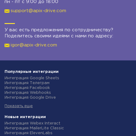
пн - пт с 9:00 до 18:00
support@apix-drive.com
У вас есть предложения по сотрудничеству?
Поделитесь своими идеями с нами по адресу:
igor@apix-drive.com
Популярные интеграции
Интеграция Google Sheets
Интеграция Телеграм
Интеграция Facebook
Интеграция Webhooks
Интеграция Google Drive
Интеграция Opencart
Показать еще
Интеграция Gmail
Интеграция Rozetka
Интеграция Новая Почта
Новые интеграции
Интеграция Binotel
Интеграция Webex Interact
Интеграция OpenAI (ChatGPT)
Интеграция MailerLite Classic
Интеграция Prom
Интеграция ElevenLabs