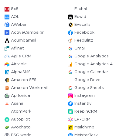
8x8
E-chat
AOL
Ecwid
AWeber
Evecalls
ActiveCampaign
Facebook
Acumbamail
FeedBlitz
Afilnet
Gmail
Agile CRM
Google Analytics
Airtable
Google Analytics 4
AlphaSMS
Google Calendar
Amazon SES
Google Drive
Amazon Workmail
Google Sheets
Apifonica
Instagram
Asana
Instantly
AtomPark
KeepinCRM
Autopilot
LP-CRM
Avochato
Mailchimp
BSG world
MeisterTask