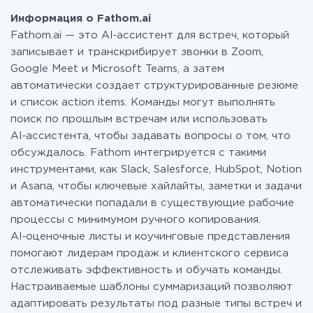
Fathom.ai c другими системами
смело пользоваться бесплатным тарифом или
Информация о Fathom.ai
перейти на платный, при необходимости. Подробнее
Fathom.ai — это AI‑ассистент для встреч, который
о
тарифах
.
записывает и транскрибирует звонки в Zoom,
Google Meet и Microsoft Teams, а затем
автоматически создает структурированные резюме
и список action items. Команды могут выполнять
поиск по прошлым встречам или использовать
AI‑ассистента, чтобы задавать вопросы о том, что
обсуждалось. Fathom интегрируется с такими
инструментами, как Slack, Salesforce, HubSpot, Notion
и Asana, чтобы ключевые хайлайты, заметки и задачи
автоматически попадали в существующие рабочие
процессы с минимумом ручного копирования.
AI‑оценочные листы и коучинговые представления
помогают лидерам продаж и клиентского сервиса
отслеживать эффективность и обучать команды.
Настраиваемые шаблоны суммаризаций позволяют
адаптировать результаты под разные типы встреч и