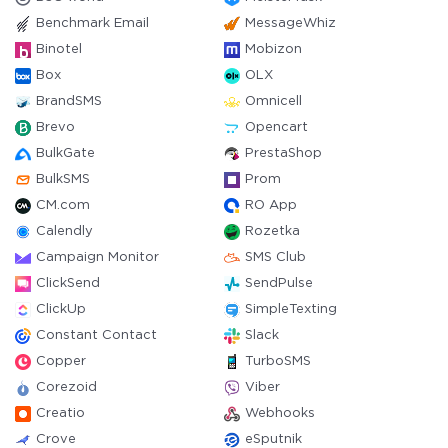
Benchmark Email
MessageWhiz
Binotel
Mobizon
Box
OLX
BrandSMS
Omnicell
Brevo
Opencart
BulkGate
PrestaShop
BulkSMS
Prom
CM.com
RO App
Calendly
Rozetka
Campaign Monitor
SMS Club
ClickSend
SendPulse
ClickUp
SimpleTexting
Constant Contact
Slack
Copper
TurboSMS
Corezoid
Viber
Creatio
Webhooks
Crove
eSputnik