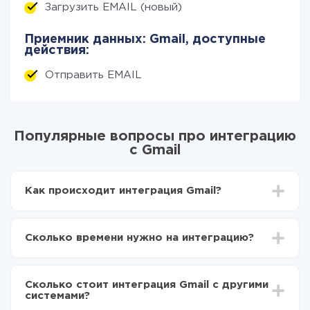
Загрузить EMAIL (новый)
Приемник данных: Gmail, доступные
действия:
Отправить EMAIL
Популярные вопросы про интеграцию
с Gmail
Как происходит интеграция Gmail?
Для начала нужно
зарегистрироваться в ApiX-
Drive
Сколько времени нужно на интеграцию?
Далее выбираете в веб интерфейсе с каким
сервисом нужно сделать интеграцию Gmail (на
В зависимости от системы, с которой вы будете
данный момент доступно 335 готовых
делать интеграцию, время настройки может
коннекторов)
Сколько стоит интеграция Gmail с другими
отличаться и составлять от 5-ти до 30-минут. В
Выбираете какие данные из одной системы
системами?
среднем настройка занимает 10-15 минут.
передавать в другую