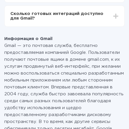
Включаете автообновление
За саму интеграцию ничего платить не нужно и на
Теперь данные будут автоматически
всех тарифах доступен полностью весь
передаваться из одной системы в другую
Сколько готовых интеграций доступно
функционал. Вы оплачиваете только количество
для Gmail?
данных, которые по факту передаются из одной
вашей системы в другую через наш сервис. Если у
На данный момент у нас готово 335 интеграций
вас количество данных в месяц небольшое, можете
Gmail c другими системами
смело пользоваться бесплатным тарифом или
Информация о Gmail
перейти на платный, при необходимости. Подробнее
Gmail — это почтовая служба, бесплатно
о
тарифах
.
предоставляемая компанией Google. Пользователи
получают почтовые ящики в домене gmail.com, к их
услугам продвинутый веб-интерфейс, при желании
можно воспользоваться специально разработанным
мобильным приложением или любым сторонним
почтовым клиентом. Впервые представленная в
2004 году, служба быстро завоевала популярность
среди самых разных пользователей благодаря
удобству использования и щедро
предоставленному разработчиками дисковому
пространству. В то время, как другие сервисы
обеспечивали только десятки мегабайт, Google