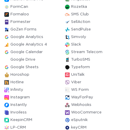
FormCan
Rozetka
Formaloo
SMS Club
Formester
SellAction
GoZen Forms
SendPulse
Google Analytics
Simvoly
Google Analytics 4
Slack
Google Calendar
Stream Telecom
Google Drive
TurboSMS
Google Sheets
Typeform
Horoshop
UniTalk
Hotline
Viber
Infinity
WS Form
Instagram
WayForPay
Instantly
Webhooks
Invoiless
WooCommerce
KeepinCRM
eSputnik
LP-CRM
keyCRM