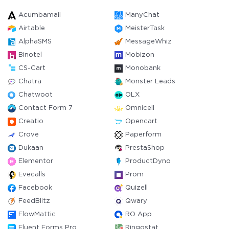
Acumbamail
ManyChat
Airtable
MeisterTask
AlphaSMS
MessageWhiz
Binotel
Mobizon
CS-Cart
Monobank
Chatra
Monster Leads
Chatwoot
OLX
Contact Form 7
Omnicell
Creatio
Opencart
Crove
Paperform
Dukaan
PrestaShop
Elementor
ProductDyno
Evecalls
Prom
Facebook
Quizell
FeedBlitz
Qwary
FlowMattic
RO App
Fluent Forms Pro
Ringostat