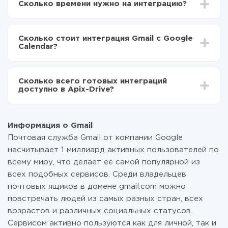
Сколько времени нужно на интеграцию?
Выбираете какие данные передавать из Gmail в
Google Calendar
В зависимости от системы, с которой вы будете
Включаете автообновление
делать интеграцию, время настройки может
Теперь данные будут автоматически
Сколько стоит интеграция Gmail с Google
отличаться и составлять от 5-ти до 30-минут. В
передаваться из Gmail в Google Calendar
Calendar?
среднем настройка занимает 10-15 минут.
За саму интеграцию ничего платить не нужно и на
всех тарифах доступен полностью весь
Сколько всего готовых интеграций
функционал. Вы оплачиваете только количество
доступно в Apix-Drive?
данных, которые по факту передаются из одной
вашей системы в другую через наш сервис. Если у
На данный момент у нас готово 400+ интеграций
вас количество данных в месяц небольшое, можете
помимо Gmail и Google Calendar
смело пользоваться бесплатным тарифом или
Информация о Gmail
перейти на платный, при необходимости. Подробнее
Почтовая служба Gmail от компании Google
о
тарифах
.
насчитывает 1 миллиард активных пользователей по
всему миру, что делает её самой популярной из
всех подобных сервисов. Среди владельцев
почтовых ящиков в домене gmail.com можно
повстречать людей из самых разных стран, всех
возрастов и различных социальных статусов.
Сервисом активно пользуются как для личной, так и