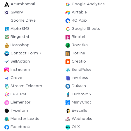
Acumbamail
Google Analytics
Qwary
Airtable
Google Drive
RO App
AlphaSMS
Google Sheets
Ringostat
Binotel
Horoshop
Rozetka
Contact Form 7
Hotline
SellAction
Creatio
Instagram
SendPulse
Crove
Invoiless
Stream Telecom
Dukaan
LP-CRM
TurboSMS
Elementor
ManyChat
Typeform
Evecalls
Monster Leads
Webhooks
Facebook
OLX