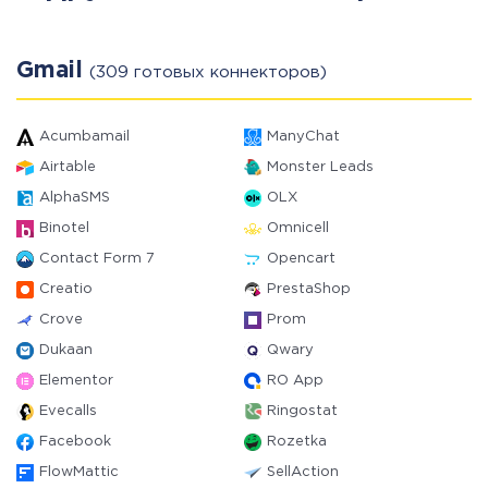
Gmail
(309 готовых коннекторов)
Acumbamail
ManyChat
Airtable
Monster Leads
AlphaSMS
OLX
Binotel
Omnicell
Contact Form 7
Opencart
Creatio
PrestaShop
Crove
Prom
Dukaan
Qwary
Elementor
RO App
Evecalls
Ringostat
Facebook
Rozetka
FlowMattic
SellAction