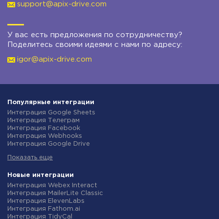
support@apix-drive.com
У вас есть предложения по сотрудничеству?
Поделитесь своими идеями с нами по адресу:
igor@apix-drive.com
Популярные интеграции
Интеграция Google Sheets
Интеграция Телеграм
Интеграция Facebook
Интеграция Webhooks
Интеграция Google Drive
Интеграция Opencart
Показать еще
Интеграция Gmail
Интеграция Rozetka
Интеграция Новая Почта
Новые интеграции
Интеграция Binotel
Интеграция Webex Interact
Интеграция OpenAI (ChatGPT)
Интеграция MailerLite Classic
Интеграция Prom
Интеграция ElevenLabs
Интеграция Приват24
Интеграция Fathom.ai
Интеграция OLX
Интеграция TidyCal