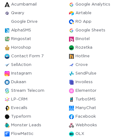
Acumbamail
Google Analytics
Qwary
Airtable
Google Drive
RO App
AlphaSMS
Google Sheets
Ringostat
Binotel
Horoshop
Rozetka
Contact Form 7
Hotline
SellAction
Crove
Instagram
SendPulse
Dukaan
Invoiless
Stream Telecom
Elementor
LP-CRM
TurboSMS
Evecalls
ManyChat
Typeform
Facebook
Monster Leads
Webhooks
FlowMattic
OLX