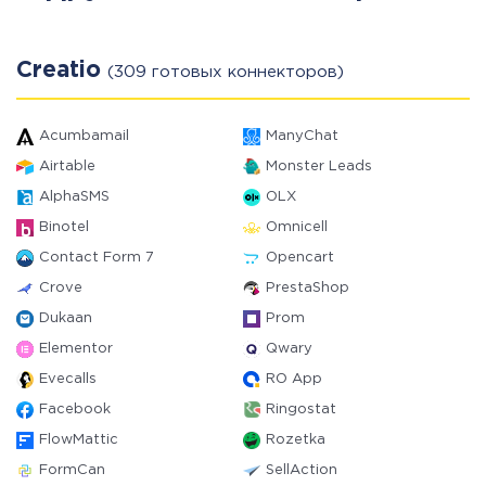
Creatio
(309 готовых коннекторов)
Acumbamail
ManyChat
Airtable
Monster Leads
AlphaSMS
OLX
Binotel
Omnicell
Contact Form 7
Opencart
Crove
PrestaShop
Dukaan
Prom
Elementor
Qwary
Evecalls
RO App
Facebook
Ringostat
FlowMattic
Rozetka
FormCan
SellAction