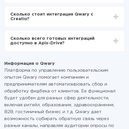
Creatio
В зависимости от системы, с которой вы будете
Включаете автообновление
делать интеграцию, время настройки может
Теперь данные будут автоматически
Сколько стоит интеграция Qwary с
отличаться и составлять от 5-ти до 30-минут. В
передаваться из Qwary в Creatio
Creatio?
среднем настройка занимает 10-15 минут.
За саму интеграцию ничего платить не нужно и на
всех тарифах доступен полностью весь
Сколько всего готовых интеграций
функционал. Вы оплачиваете только количество
доступно в Apix-Drive?
данных, которые по факту передаются из одной
вашей системы в другую через наш сервис. Если у
На данный момент у нас готово 400+ интеграций
вас количество данных в месяц небольшое, можете
помимо Qwary и Creatio
смело пользоваться бесплатным тарифом или
Информация о Qwary
перейти на платный, при необходимости. Подробнее
Платформа по управлению пользовательским
о
тарифах
.
опытом Qwary помогает компаниям и
предпринимателям автоматизировать сбор и
обработку фидбека от клиентов. Ее функционал
будет удобен для разных сфер деятельности,
включая ритейл, образование, здравоохранение,
B2B, гостиничный бизнес и т.д. Qwary дает
возможность собирать обратную связь через
разные каналы, направляя аудитории опросы по