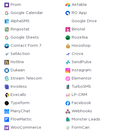
Prom
Airtable
Google Calendar
RO App
AlphaSMS
Google Drive
Ringostat
Binotel
Google Sheets
Rozetka
Contact Form 7
Horoshop
SellAction
Crove
Hotline
SendPulse
Dukaan
Instagram
Stream Telecom
Elementor
Invoiless
TurboSMS
Evecalls
LP-CRM
Typeform
Facebook
ManyChat
Webhooks
FlowMattic
Monster Leads
WooCommerce
FormCan