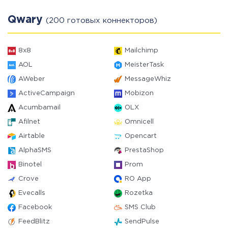
Qwary
(200 готовых коннекторов)
8x8
Mailchimp
AOL
MeisterTask
AWeber
MessageWhiz
ActiveCampaign
Mobizon
Acumbamail
OLX
Afilnet
Omnicell
Airtable
Opencart
AlphaSMS
PrestaShop
Binotel
Prom
Crove
RO App
Evecalls
Rozetka
Facebook
SMS Club
FeedBlitz
SendPulse