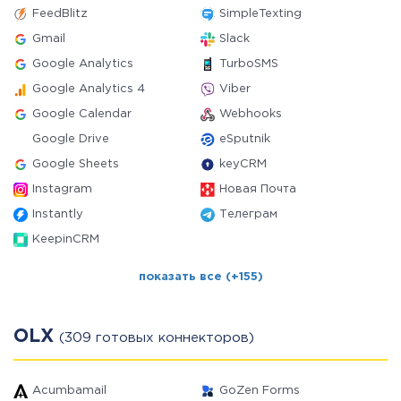
FeedBlitz
SimpleTexting
Gmail
Slack
Google Analytics
TurboSMS
Google Analytics 4
Viber
Google Calendar
Webhooks
Google Drive
eSputnik
Google Sheets
keyCRM
Instagram
Новая Почта
Instantly
Телеграм
KeepinCRM
показать все (+155)
OLX
(309 готовых коннекторов)
Acumbamail
GoZen Forms