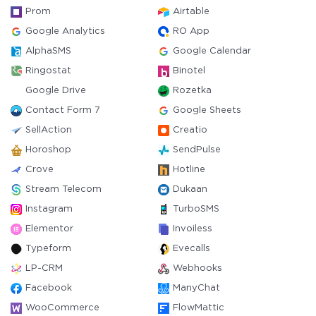
Prom
Airtable
Google Analytics
RO App
AlphaSMS
Google Calendar
Ringostat
Binotel
Google Drive
Rozetka
Contact Form 7
Google Sheets
SellAction
Creatio
Horoshop
SendPulse
Crove
Hotline
Stream Telecom
Dukaan
Instagram
TurboSMS
Elementor
Invoiless
Typeform
Evecalls
LP-CRM
Webhooks
Facebook
ManyChat
WooCommerce
FlowMattic