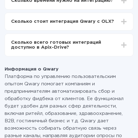
Сколько времени нужно на интеграцию?
Выбираете какие данные передавать из Qwary в
OLX
В зависимости от системы, с которой вы будете
Включаете автообновление
делать интеграцию, время настройки может
Теперь данные будут автоматически
Сколько стоит интеграция Qwary с OLX?
отличаться и составлять от 5-ти до 30-минут. В
передаваться из Qwary в OLX
среднем настройка занимает 10-15 минут.
За саму интеграцию ничего платить не нужно и на
всех тарифах доступен полностью весь
Сколько всего готовых интеграций
функционал. Вы оплачиваете только количество
доступно в Apix-Drive?
данных, которые по факту передаются из одной
вашей системы в другую через наш сервис. Если у
На данный момент у нас готово 400+ интеграций
вас количество данных в месяц небольшое, можете
помимо Qwary и OLX
смело пользоваться бесплатным тарифом или
Информация о Qwary
перейти на платный, при необходимости. Подробнее
Платформа по управлению пользовательским
о
тарифах
.
опытом Qwary помогает компаниям и
предпринимателям автоматизировать сбор и
обработку фидбека от клиентов. Ее функционал
будет удобен для разных сфер деятельности,
включая ритейл, образование, здравоохранение,
B2B, гостиничный бизнес и т.д. Qwary дает
возможность собирать обратную связь через
разные каналы, направляя аудитории опросы по