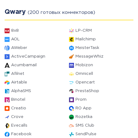
Qwary
(200 готовых коннекторов)
8x8
LP-CRM
AOL
Mailchimp
AWeber
MeisterTask
ActiveCampaign
MessageWhiz
Acumbamail
Mobizon
Afilnet
Omnicell
Airtable
Opencart
AlphaSMS
PrestaShop
Binotel
Prom
Creatio
RO App
Crove
Rozetka
Evecalls
SMS Club
Facebook
SendPulse