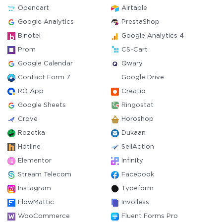
Opencart
Airtable
Google Analytics
PrestaShop
Binotel
Google Analytics 4
Prom
CS-Cart
Google Calendar
Qwary
Contact Form 7
Google Drive
RO App
Creatio
Google Sheets
Ringostat
Crove
Horoshop
Rozetka
Dukaan
Hotline
SellAction
Elementor
Infinity
Stream Telecom
Facebook
Instagram
Typeform
FlowMattic
Invoiless
WooCommerce
Fluent Forms Pro