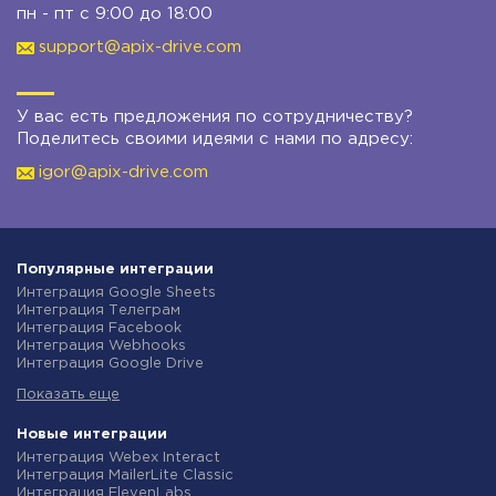
пн - пт с 9:00 до 18:00
support@apix-drive.com
У вас есть предложения по сотрудничеству?
Поделитесь своими идеями с нами по адресу:
igor@apix-drive.com
Популярные интеграции
Интеграция Google Sheets
Интеграция Телеграм
Интеграция Facebook
Интеграция Webhooks
Интеграция Google Drive
Интеграция Opencart
Показать еще
Интеграция Gmail
Интеграция Rozetka
Интеграция Новая Почта
Новые интеграции
Интеграция Binotel
Интеграция Webex Interact
Интеграция OpenAI (ChatGPT)
Интеграция MailerLite Classic
Интеграция Prom
Интеграция ElevenLabs