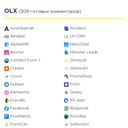
OLX
(309 готовых коннекторов)
Acumbamail
Invoiless
Airtable
LP-CRM
AlphaSMS
ManyChat
Binotel
Monster Leads
Contact Form 7
Omnicell
Creatio
Opencart
Crove
PrestaShop
Dukaan
Prom
Elementor
Qwary
Evecalls
RO App
Facebook
Ringostat
FlowMattic
Rozetka
FormCan
SellAction