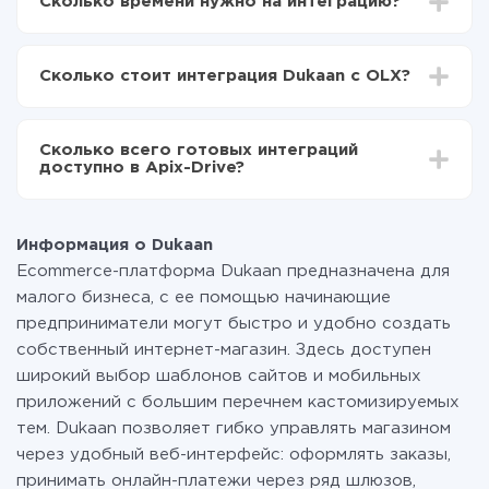
Сколько времени нужно на интеграцию?
Выбираете какие данные передавать из Dukaan в
OLX
В зависимости от системы, с которой вы будете
Включаете автообновление
делать интеграцию, время настройки может
Теперь данные будут автоматически
Сколько стоит интеграция Dukaan с OLX?
отличаться и составлять от 5-ти до 30-минут. В
передаваться из Dukaan в OLX
среднем настройка занимает 10-15 минут.
За саму интеграцию ничего платить не нужно и на
всех тарифах доступен полностью весь
Сколько всего готовых интеграций
функционал. Вы оплачиваете только количество
доступно в Apix-Drive?
данных, которые по факту передаются из одной
вашей системы в другую через наш сервис. Если у
На данный момент у нас готово 400+ интеграций
вас количество данных в месяц небольшое, можете
помимо Dukaan и OLX
смело пользоваться бесплатным тарифом или
Информация о Dukaan
перейти на платный, при необходимости. Подробнее
Ecommerce-платформа Dukaan предназначена для
о
тарифах
.
малого бизнеса, с ее помощью начинающие
предприниматели могут быстро и удобно создать
собственный интернет-магазин. Здесь доступен
широкий выбор шаблонов сайтов и мобильных
приложений с большим перечнем кастомизируемых
тем. Dukaan позволяет гибко управлять магазином
через удобный веб-интерфейс: оформлять заказы,
принимать онлайн-платежи через ряд шлюзов,