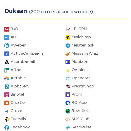
Dukaan
(200 готовых коннекторов)
8x8
LP-CRM
AOL
Mailchimp
AWeber
MeisterTask
ActiveCampaign
MessageWhiz
Acumbamail
Mobizon
Afilnet
Omnicell
Airtable
Opencart
AlphaSMS
PrestaShop
Binotel
Prom
Creatio
RO App
Crove
Rozetka
Evecalls
SMS Club
Facebook
SendPulse