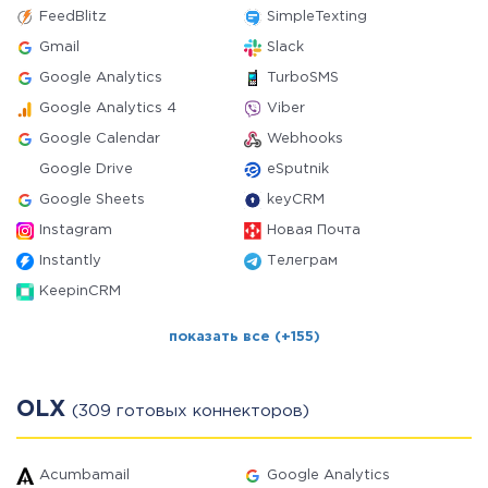
FeedBlitz
SimpleTexting
Gmail
Slack
Google Analytics
TurboSMS
Google Analytics 4
Viber
Google Calendar
Webhooks
Google Drive
eSputnik
Google Sheets
keyCRM
Instagram
Новая Почта
Instantly
Телеграм
KeepinCRM
показать все (+155)
OLX
(309 готовых коннекторов)
Acumbamail
Google Analytics