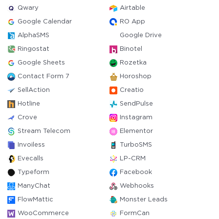
Qwary
Airtable
Google Calendar
RO App
AlphaSMS
Google Drive
Ringostat
Binotel
Google Sheets
Rozetka
Contact Form 7
Horoshop
SellAction
Creatio
Hotline
SendPulse
Crove
Instagram
Stream Telecom
Elementor
Invoiless
TurboSMS
Evecalls
LP-CRM
Typeform
Facebook
ManyChat
Webhooks
FlowMattic
Monster Leads
WooCommerce
FormCan