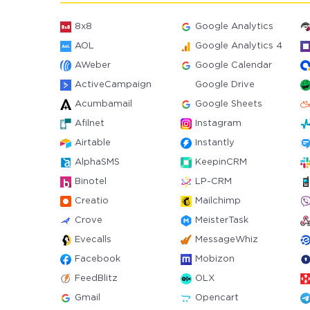
8x8
Google Analytics
AOL
Google Analytics 4
AWeber
Google Calendar
ActiveCampaign
Google Drive
Acumbamail
Google Sheets
Afilnet
Instagram
Airtable
Instantly
AlphaSMS
KeepinCRM
Binotel
LP-CRM
Creatio
Mailchimp
Crove
MeisterTask
Evecalls
MessageWhiz
Facebook
Mobizon
FeedBlitz
OLX
Gmail
Opencart