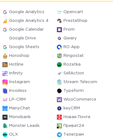
Google Analytics
Opencart
Google Analytics 4
PrestaShop
Google Calendar
Prom
Google Drive
Qwary
Google Sheets
RO App
Horoshop
Ringostat
Hotline
Rozetka
Infinity
SellAction
Instagram
Stream Telecom
Invoiless
Typeform
LP-CRM
WooCommerce
ManyChat
keyCRM
Monobank
Новая Почта
Monster Leads
Приват24
OLX
Телеграм