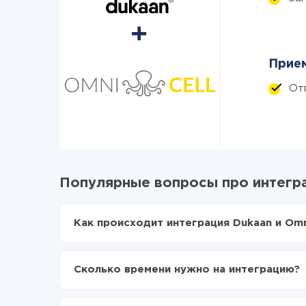
Прием
От
Популярные вопросы про интегра
Как происходит интеграция Dukaan и Omn
Для начала нужно
зарегистрироваться в Api
Выбираете какие данные передавать из Duka
Сколько времени нужно на интеграцию?
Включаете автообновление
Теперь данные будут автоматически передав
В зависимости от системы, с которой вы будет