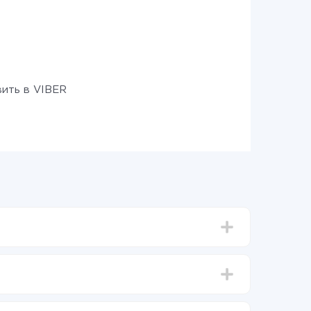
ить в VIBER
тавлять от 5-ти до 30-минут. В среднем