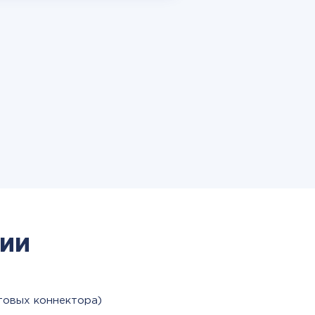
ии
товых коннектора)