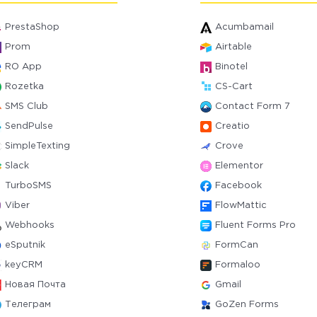
PrestaShop
Acumbamail
Prom
Airtable
RO App
Binotel
Rozetka
CS-Cart
SMS Club
Contact Form 7
SendPulse
Creatio
SimpleTexting
Crove
Slack
Elementor
TurboSMS
Facebook
Viber
FlowMattic
Webhooks
Fluent Forms Pro
eSputnik
FormCan
keyCRM
Formaloo
Новая Почта
Gmail
Телеграм
GoZen Forms