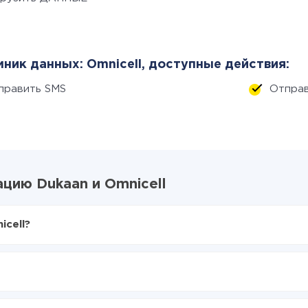
ник данных: Omnicell, доступные действия:
править SMS
Отправ
цию Dukaan и Omnicell
icell?
X-Drive
an в Omnicell
аться из Dukaan в Omnicell
е делать интеграцию, время настройки может отличаться и сос