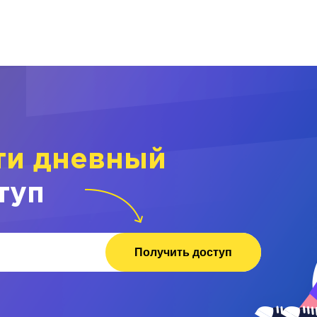
ти дневный
туп
Получить доступ