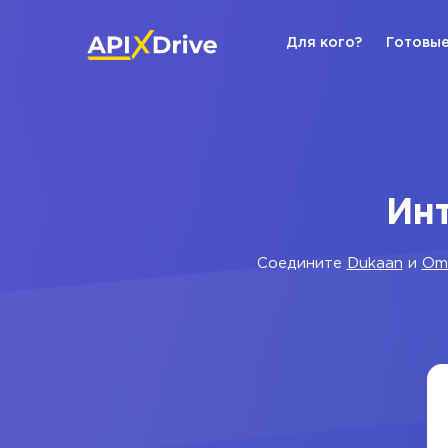
Для кого?
Готовые
Инт
Соедините
Dukaan
и
Omn