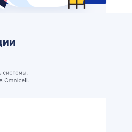
ции
ь системы.
 Omnicell.