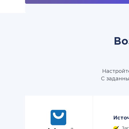
Во
Настройте
С заданны
Источ
За