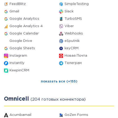
FeedBlitz
SimpleTexting
Gmail
Slack
Google Analytics
TurboSMS
Google Analytics 4
Viber
Google Calendar
Webhooks
Google Drive
eSputnik
Google Sheets
keyCRM
Instagram
Новая Почта
Instantly
Телеграм
KeepinCRM
показать все (+155)
Omnicell
(204 готовых коннектора)
Acumbamail
GoZen Forms