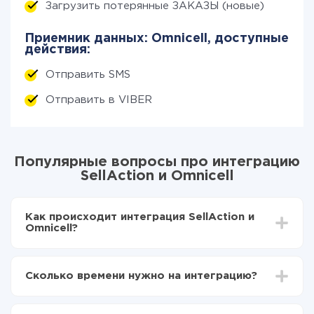
Загрузить потерянные ЗАКАЗЫ (новые)
Приемник данных: Omnicell, доступные
действия:
Отправить SMS
Отправить в VIBER
Популярные вопросы про интеграцию
SellAction и Omnicell
Как происходит интеграция SellAction и
Omnicell?
Для начала нужно
зарегистрироваться в ApiX-
Drive
Сколько времени нужно на интеграцию?
Выбираете какие данные передавать из
SellAction в Omnicell
В зависимости от системы, с которой вы будете
Включаете автообновление