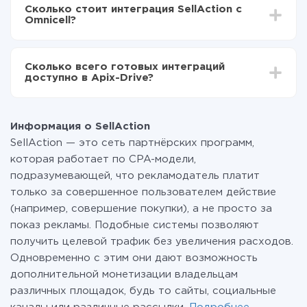
делать интеграцию, время настройки может
Теперь данные будут автоматически
Сколько стоит интеграция SellAction с
отличаться и составлять от 5-ти до 30-минут. В
передаваться из SellAction в Omnicell
Omnicell?
среднем настройка занимает 10-15 минут.
За саму интеграцию ничего платить не нужно и на
всех тарифах доступен полностью весь
Сколько всего готовых интеграций
функционал. Вы оплачиваете только количество
доступно в Apix-Drive?
данных, которые по факту передаются из одной
вашей системы в другую через наш сервис. Если у
На данный момент у нас готово 400+ интеграций
вас количество данных в месяц небольшое, можете
помимо SellAction и Omnicell
смело пользоваться бесплатным тарифом или
Информация о SellAction
перейти на платный, при необходимости. Подробнее
SellAction — это сеть партнёрских программ,
о
тарифах
.
которая работает по CPA-модели,
подразумевающей, что рекламодатель платит
только за совершенное пользователем действие
(например, совершение покупки), а не просто за
показ рекламы. Подобные системы позволяют
получить целевой трафик без увеличения расходов.
Одновременно с этим они дают возможность
дополнительной монетизации владельцам
различных площадок, будь то сайты, социальные