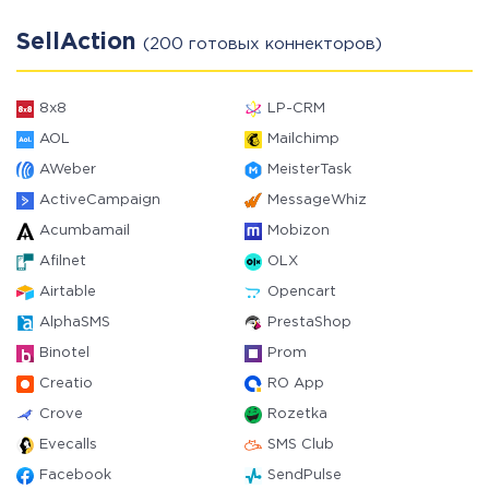
SellAction
(200 готовых коннекторов)
8x8
LP-CRM
AOL
Mailchimp
AWeber
MeisterTask
ActiveCampaign
MessageWhiz
Acumbamail
Mobizon
Afilnet
OLX
Airtable
Opencart
AlphaSMS
PrestaShop
Binotel
Prom
Creatio
RO App
Crove
Rozetka
Evecalls
SMS Club
Facebook
SendPulse