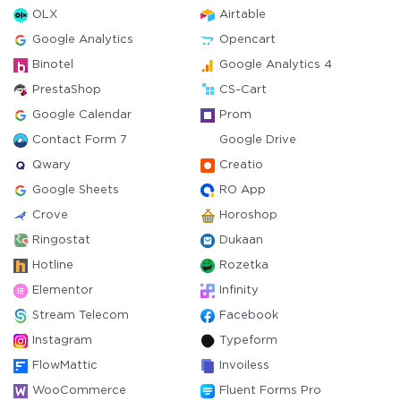
OLX
Airtable
Google Analytics
Opencart
Binotel
Google Analytics 4
PrestaShop
CS-Cart
Google Calendar
Prom
Contact Form 7
Google Drive
Qwary
Creatio
Google Sheets
RO App
Crove
Horoshop
Ringostat
Dukaan
Hotline
Rozetka
Elementor
Infinity
Stream Telecom
Facebook
Instagram
Typeform
FlowMattic
Invoiless
WooCommerce
Fluent Forms Pro