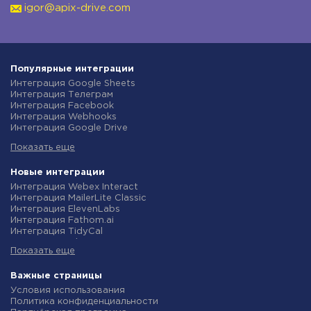
igor@apix-drive.com
Популярные интеграции
Интеграция Google Sheets
Интеграция Телеграм
Интеграция Facebook
Интеграция Webhooks
Интеграция Google Drive
Интеграция Opencart
Показать еще
Интеграция Gmail
Интеграция Rozetka
Интеграция Новая Почта
Новые интеграции
Интеграция Binotel
Интеграция Webex Interact
Интеграция OpenAI (ChatGPT)
Интеграция MailerLite Classic
Интеграция Prom
Интеграция ElevenLabs
Интеграция Приват24
Интеграция Fathom.ai
Интеграция OLX
Интеграция TidyCal
Интеграция TurboSMS
Интеграция Olostep
Интеграция SendPulse
Показать еще
Интеграция Gist
Интеграция Horoshop
Интеграция Gyazo
Интеграция Stream Telecom
Интеграция Straico
Важные страницы
Интеграция Instagram
Интеграция Rows
Условия использования
Интеграция Google Analytics
Интеграция Firecrawl
Политика конфиденциальности
Интеграция Creatio
Интеграция Binotel SmartCRM