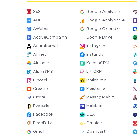
8x8
Google Analytics
AOL
Google Analytics 4
AWeber
Google Calendar
ActiveCampaign
Google Drive
Acumbamail
Instagram
Afilnet
Instantly
Airtable
KeepinCRM
AlphaSMS
LP-CRM
Binotel
Mailchimp
Creatio
MeisterTask
Crove
MessageWhiz
Evecalls
Mobizon
Facebook
OLX
FeedBlitz
Omnicell
Gmail
Opencart