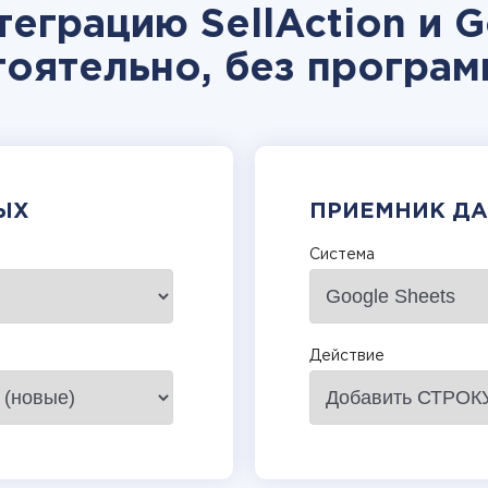
теграцию SellAction и G
тоятельно, без програм
ЫХ
ПРИЕМНИК Д
Система
Действие