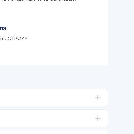
ия:
ить СТРОКУ
тавлять от 5-ти до 30-минут. В среднем