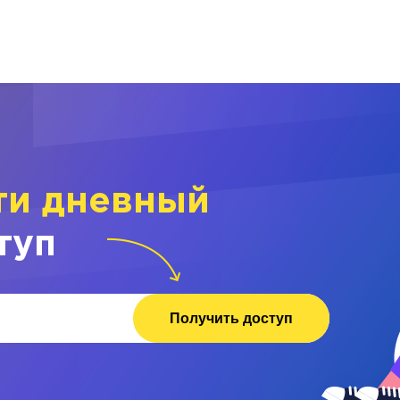
ти дневный
туп
Получить доступ