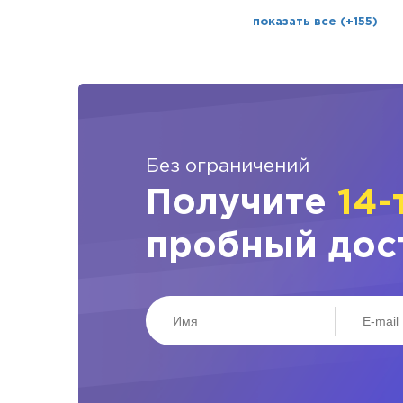
показать все (+155)
Без ограничений
Получите
14-
пробный дос