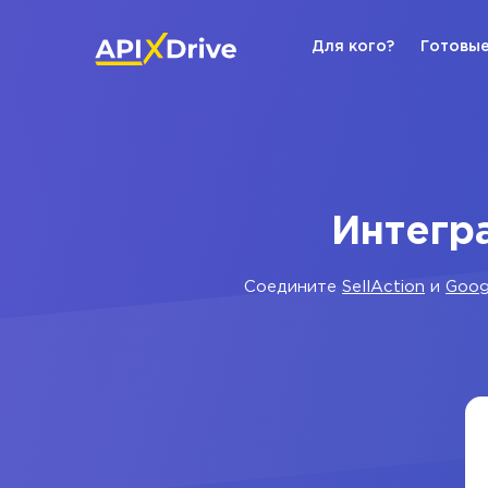
Для кого?
Готовые
Интегра
Соедините
SellAction
и
Goog