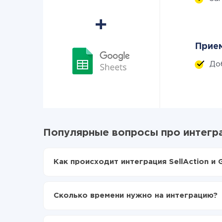
Прием
До
Популярные вопросы про интеграц
Как происходит интеграция SellAction и 
Для начала нужно
зарегистрироваться в Api
Выбираете какие данные передавать из SellA
Сколько времени нужно на интеграцию?
Включаете автообновление
Теперь данные будут автоматически передава
В зависимости от системы, с которой вы будет