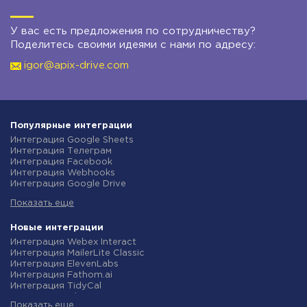
У вас есть предложения по сотрудничеству?
Поделитесь своими идеями с нами по адресу:
igor@apix-drive.com
Популярные интеграции
Интеграция Google Sheets
Интеграция Телеграм
Интеграция Facebook
Интеграция Webhooks
Интеграция Google Drive
Интеграция Opencart
Показать еще
Интеграция Gmail
Интеграция Rozetka
Интеграция Новая Почта
Новые интеграции
Интеграция Binotel
Интеграция Webex Interact
Интеграция OpenAI (ChatGPT)
Интеграция MailerLite Classic
Интеграция Prom
Интеграция ElevenLabs
Интеграция Приват24
Интеграция Fathom.ai
Интеграция OLX
Интеграция TidyCal
Интеграция TurboSMS
Интеграция Olostep
Интеграция SendPulse
Показать еще