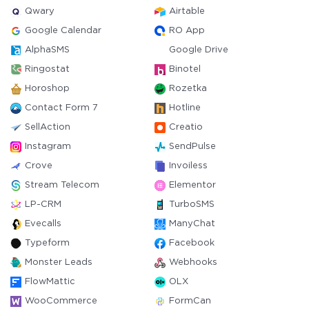
Qwary
Airtable
Google Calendar
RO App
AlphaSMS
Google Drive
Ringostat
Binotel
Horoshop
Rozetka
Contact Form 7
Hotline
SellAction
Creatio
Instagram
SendPulse
Crove
Invoiless
Stream Telecom
Elementor
LP-CRM
TurboSMS
Evecalls
ManyChat
Typeform
Facebook
Monster Leads
Webhooks
FlowMattic
OLX
WooCommerce
FormCan