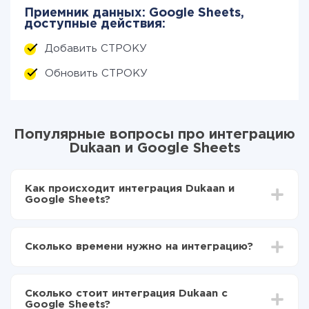
Приемник данных: Google Sheets,
доступные действия:
Добавить СТРОКУ
Обновить СТРОКУ
Популярные вопросы про интеграцию
Dukaan и Google Sheets
Как происходит интеграция Dukaan и
Google Sheets?
Для начала нужно
зарегистрироваться в ApiX-
Drive
Сколько времени нужно на интеграцию?
Выбираете какие данные передавать из Dukaan в
Google Sheets
В зависимости от системы, с которой вы будете
Включаете автообновление
делать интеграцию, время настройки может
Теперь данные будут автоматически
Сколько стоит интеграция Dukaan с
отличаться и составлять от 5-ти до 30-минут. В
передаваться из Dukaan в Google Sheets
Google Sheets?