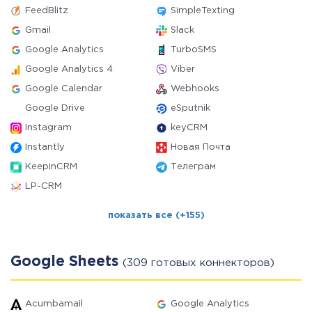
FeedBlitz
SimpleTexting
Gmail
Slack
Google Analytics
TurboSMS
Google Analytics 4
Viber
Google Calendar
Webhooks
Google Drive
eSputnik
Instagram
keyCRM
Instantly
Новая Почта
KeepinCRM
Телеграм
LP-CRM
показать все (+155)
Google Sheets
(309 готовых коннекторов)
Acumbamail
Google Analytics