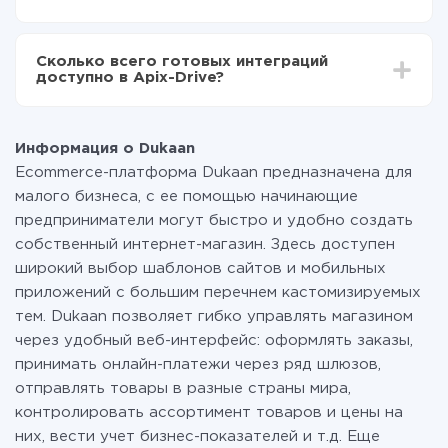
среднем настройка занимает 10-15 минут.
За саму интеграцию ничего платить не нужно и на
всех тарифах доступен полностью весь
Сколько всего готовых интеграций
функционал. Вы оплачиваете только количество
доступно в Apix-Drive?
данных, которые по факту передаются из одной
вашей системы в другую через наш сервис. Если у
На данный момент у нас готово 400+ интеграций
вас количество данных в месяц небольшое, можете
помимо Dukaan и Google Sheets
смело пользоваться бесплатным тарифом или
Информация о Dukaan
перейти на платный, при необходимости. Подробнее
Ecommerce-платформа Dukaan предназначена для
о
тарифах
.
малого бизнеса, с ее помощью начинающие
предприниматели могут быстро и удобно создать
собственный интернет-магазин. Здесь доступен
широкий выбор шаблонов сайтов и мобильных
приложений с большим перечнем кастомизируемых
тем. Dukaan позволяет гибко управлять магазином
через удобный веб-интерфейс: оформлять заказы,
принимать онлайн-платежи через ряд шлюзов,
отправлять товары в разные страны мира,
контролировать ассортимент товаров и цены на
них, вести учет бизнес-показателей и т.д. Еще