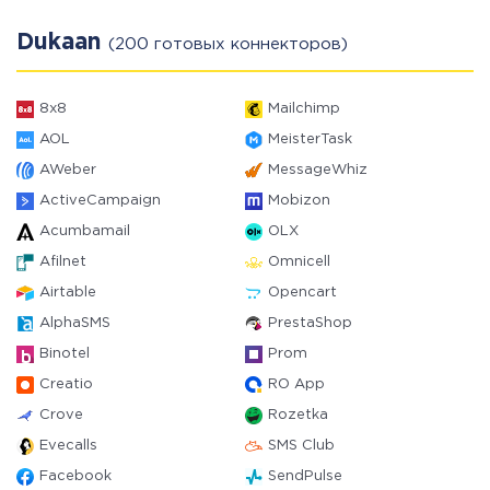
Dukaan
(200 готовых коннекторов)
8x8
Mailchimp
AOL
MeisterTask
AWeber
MessageWhiz
ActiveCampaign
Mobizon
Acumbamail
OLX
Afilnet
Omnicell
Airtable
Opencart
AlphaSMS
PrestaShop
Binotel
Prom
Creatio
RO App
Crove
Rozetka
Evecalls
SMS Club
Facebook
SendPulse