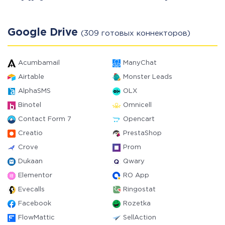
Google Drive
(309 готовых коннекторов)
Acumbamail
ManyChat
Airtable
Monster Leads
AlphaSMS
OLX
Binotel
Omnicell
Contact Form 7
Opencart
Creatio
PrestaShop
Crove
Prom
Dukaan
Qwary
Elementor
RO App
Evecalls
Ringostat
Facebook
Rozetka
FlowMattic
SellAction