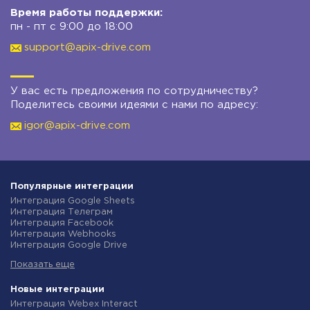
Время работы поддержки:
пн - пт с 9:00 до 18:00
support@apix-drive.com
У вас есть предложения по сотрудничеству?
Поделитесь своими идеями с нами по адресу:
igor@apix-drive.com
Популярные интеграции
Интеграция Google Sheets
Интеграция Телеграм
Интеграция Facebook
Интеграция Webhooks
Интеграция Google Drive
Интеграция Opencart
Показать еще
Интеграция Gmail
Интеграция Rozetka
Интеграция Новая Почта
Новые интеграции
Интеграция Binotel
Интеграция Webex Interact