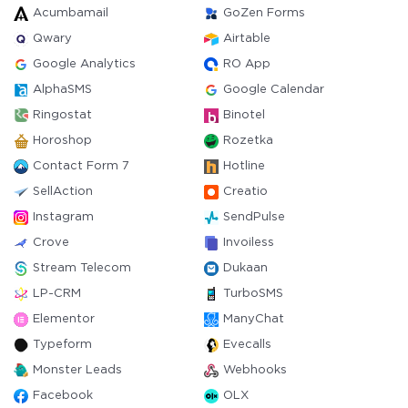
Acumbamail
GoZen Forms
Qwary
Airtable
Google Analytics
RO App
AlphaSMS
Google Calendar
Ringostat
Binotel
Horoshop
Rozetka
Contact Form 7
Hotline
SellAction
Creatio
Instagram
SendPulse
Crove
Invoiless
Stream Telecom
Dukaan
LP-CRM
TurboSMS
Elementor
ManyChat
Typeform
Evecalls
Monster Leads
Webhooks
Facebook
OLX