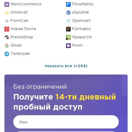
WooCommerce
FlowMattic
Omnicell
eSputnik
FormCan
Opencart
Новая Почта
Formaloo
PrestaShop
Приват24
Gmail
Prom
Телеграм
показать все (+264)
Без ограничений
Получите
14-ти дневный
пробный доступ