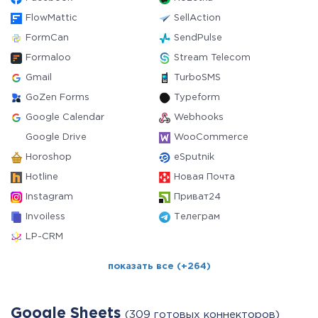
FlowMattic
SellAction
FormCan
SendPulse
Formaloo
Stream Telecom
Gmail
TurboSMS
GoZen Forms
Typeform
Google Calendar
Webhooks
Google Drive
WooCommerce
Horoshop
eSputnik
Hotline
Новая Почта
Instagram
Приват24
Invoiless
Телеграм
LP-CRM
показать все (+264)
Google Sheets
(309 готовых коннекторов)