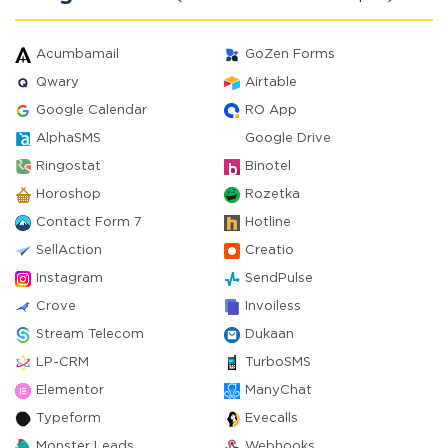
Acumbamail
GoZen Forms
Qwary
Airtable
Google Calendar
RO App
AlphaSMS
Google Drive
Ringostat
Binotel
Horoshop
Rozetka
Contact Form 7
Hotline
SellAction
Creatio
Instagram
SendPulse
Crove
Invoiless
Stream Telecom
Dukaan
LP-CRM
TurboSMS
Elementor
ManyChat
Typeform
Evecalls
Monster Leads
Webhooks