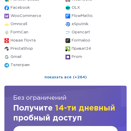
Facebook
OLX
WooCommerce
FlowMattic
Omnicell
eSputnik
FormCan
Opencart
Новая Почта
Formaloo
PrestaShop
Приват24
Gmail
Prom
Телеграм
показать все (+264)
Без ограничений
Получите
14-ти дневный
пробный доступ