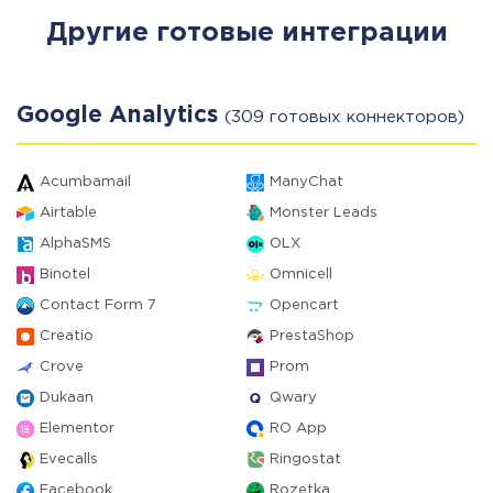
Другие готовые интеграции
Google Analytics
(309 готовых коннекторов)
Acumbamail
ManyChat
Airtable
Monster Leads
AlphaSMS
OLX
Binotel
Omnicell
Contact Form 7
Opencart
Creatio
PrestaShop
Crove
Prom
Dukaan
Qwary
Elementor
RO App
Evecalls
Ringostat
Facebook
Rozetka