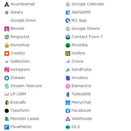
Acumbamail
Google Calendar
Qwary
AlphaSMS
Google Drive
RO App
Binotel
Google Sheets
Ringostat
Contact Form 7
Horoshop
Rozetka
Creatio
Hotline
SellAction
Crove
Instagram
SendPulse
Dukaan
Invoiless
Stream Telecom
Elementor
LP-CRM
TurboSMS
Evecalls
ManyChat
Typeform
Facebook
Monster Leads
Webhooks
FlowMattic
OLX