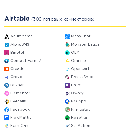
Airtable
(309 готовых коннекторов)
Acumbamail
ManyChat
AlphaSMS
Monster Leads
Binotel
OLX
Contact Form 7
Omnicell
Creatio
Opencart
Crove
PrestaShop
Dukaan
Prom
Elementor
Qwary
Evecalls
RO App
Facebook
Ringostat
FlowMattic
Rozetka
FormCan
SellAction