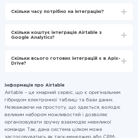
Для початку потрібно
зареєструватися в ApiX-
Drive
Скільки часу потрібно на інтеграцію?
Вибираєте які дані передавати з Airtable в Google
Analytics
Залежно від системи, з якої ви будете робити
Включаєте автооновлення
інтеграцію, час налаштування може відрізнятися і
Тепер дані будуть автоматично передаватися з
Скільки коштує інтеграція Airtable з
становити від 5-ти до 30-хвилин. У середньому
Airtable в Google Analytics
Google Analytics?
налаштування займає 10-15 хвилин.
За саму інтеграцію нічого платити не потрібно і на
всіх тарифах доступний повністю весь функціонал.
Скільки всього готових інтеграцій є в Apix-
Ви оплачуєте лише кількість даних, які за фактом
Drive?
передаються з однієї вашої системи в іншу через
наш сервіс. Якщо у вас кількість даних в місяць
На даний час у нас готово 400+ інтеграцій крім
невелика, можете сміливо користуватися
Airtable і Google Analytics
безкоштовним тарифом або перейти на платний,
Інформація про Airtable
при необхідності. Детальніше про
тарифи
.
Airtable – це хмарний сервіс, що є оригінальним
гібридом електронної таблиці та бази даних.
Незважаючи на простоту, що здається, володіє
великим набором можливостей і дозволяє
організовувати зручну взаємодію невеликої
команди. Так, дана система цілком може
застосовуватись як таск-менеджер або CRM-