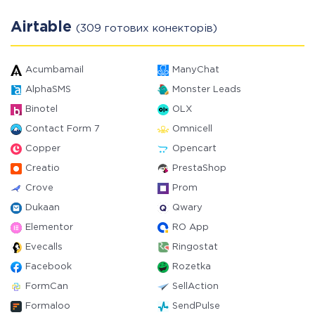
Airtable
(309 готових конекторів)
Acumbamail
ManyChat
AlphaSMS
Monster Leads
Binotel
OLX
Contact Form 7
Omnicell
Copper
Opencart
Creatio
PrestaShop
Crove
Prom
Dukaan
Qwary
Elementor
RO App
Evecalls
Ringostat
Facebook
Rozetka
FormCan
SellAction
Formaloo
SendPulse