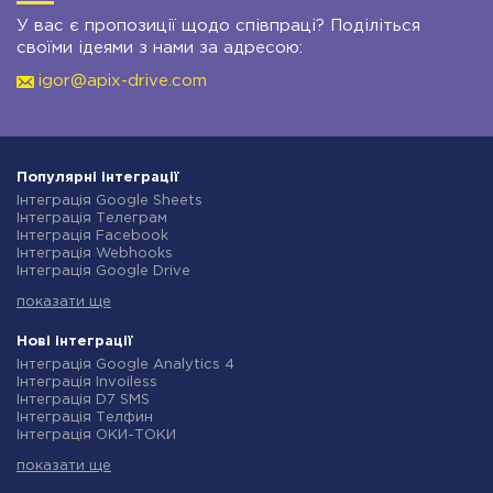
У вас є пропозиції щодо співпраці? Поділіться
своїми ідеями з нами за адресою:
igor@apix-drive.com
Популярні інтеграції
Інтеграція Google Sheets
Інтеграція Телеграм
Інтеграція Facebook
Інтеграція Webhooks
Інтеграція Google Drive
Інтеграція Opencart
показати ще
Інтеграція Gmail
Інтеграція Нова Пошта
Інтеграція Rozetka
Нові інтеграції
Інтеграція OpenAI (ChatGPT)
Інтеграція Google Analytics 4
Інтеграція Binotel
Інтеграція Invoiless
Інтеграція Prom
Інтеграція D7 SMS
Інтеграція Приват24
Інтеграція Телфин
Інтеграція OLX
Інтеграція ОКИ-ТОКИ
Інтеграція TurboSMS
Інтеграція Finmap
Інтеграція SendPulse
показати ще
Інтеграція Microsoft Dynamics 365
Інтеграція Horoshop
Інтеграція BulkGate