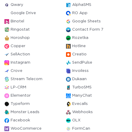
Qwary
AlphaSMS
Google Drive
RO App
Binotel
Google Sheets
Ringostat
Contact Form 7
Horoshop
Rozetka
Copper
Hotline
SellAction
Creatio
Instagram
SendPulse
Crove
Invoiless
Stream Telecom
Dukaan
LP-CRM
TurboSMS
Elementor
ManyChat
Typeform
Evecalls
Monster Leads
Webhooks
Facebook
OLX
WooCommerce
FormCan