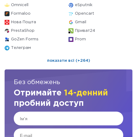
Omnicell
eSputnik
Formaloo
Opencart
Нова Пошта
Gmail
PrestaShop
Приват24
GoZen Forms
Prom
Телеграм
показати всі (+264)
Без обмежень
Отримайте
14-денний
пробний доступ