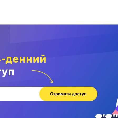
4-денний
туп
Отримати доступ