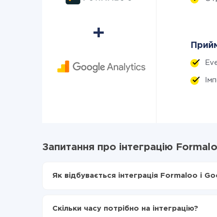
Прийм
Eve
Ім
Запитання про інтеграцію Formaloo
Як відбувається інтеграція Formaloo і Goo
Для початку потрібно
зареєструватися в Api
Вибираєте які дані передавати з Formaloo в 
Скільки часу потрібно на інтеграцію?
Включаєте автооновлення