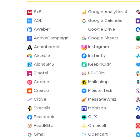
8x8
Google Analytics 4
AOL
Google Calendar
AWeber
Google Drive
ActiveCampaign
Google Sheets
Acumbamail
Instagram
Airtable
Instantly
AlphaSMS
KeepinCRM
Binotel
LP-CRM
Copper
Mailchimp
Creatio
MeisterTask
Crove
MessageWhiz
Evecalls
Mobizon
Facebook
OLX
FeedBlitz
Omnicell
Gmail
Opencart