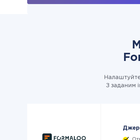
М
Fo
Налаштуйте 
З заданим і
Джере
От