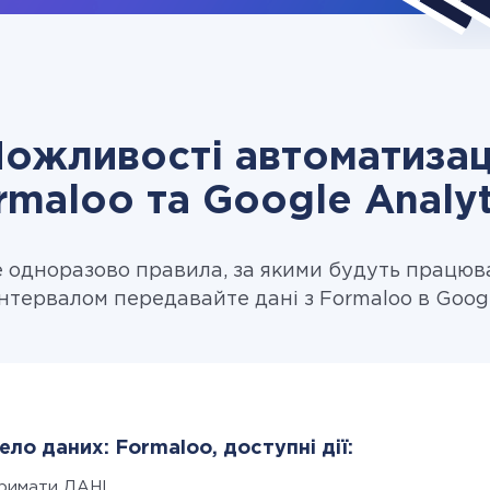
ожливості автоматизац
rmaloo та Google Analyt
одноразово правила, за якими будуть працюв
нтервалом передавайте дані з Formaloo в Googl
ло даних: Formaloo, доступні дії:
римати ДАНІ