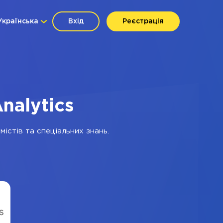
Українська
Вхід
Реєстрація
nalytics
істів та спеціальних знань.