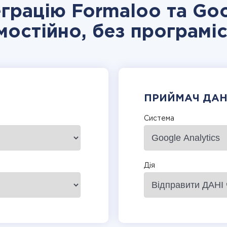
еграцію Formaloo та Goo
мостійно, без програміс
ПРИЙМАЧ ДА
Система
Дія