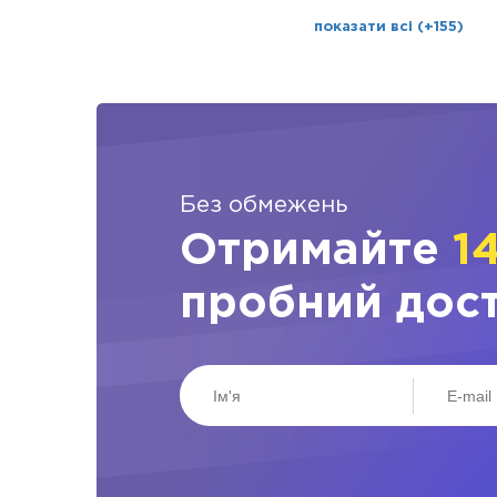
показати всі (+155)
Без обмежень
Отримайте
1
пробний дос