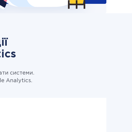
ії
ics
ати системи.
e Analytics.