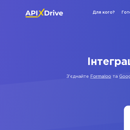
Для кого?
Гот
Інтегра
З'єднайте
Formaloo
та
Goog