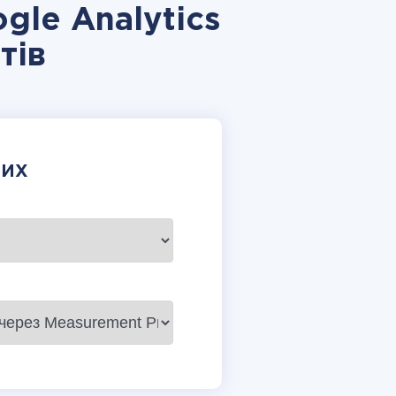
gle Analytics
тів
НИХ