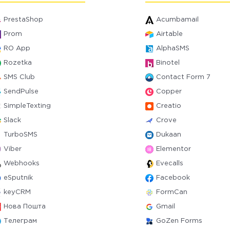
PrestaShop
Acumbamail
Prom
Airtable
RO App
AlphaSMS
Rozetka
Binotel
SMS Club
Contact Form 7
SendPulse
Copper
SimpleTexting
Creatio
Slack
Crove
TurboSMS
Dukaan
Viber
Elementor
Webhooks
Evecalls
eSputnik
Facebook
keyCRM
FormCan
Нова Пошта
Gmail
Телеграм
GoZen Forms