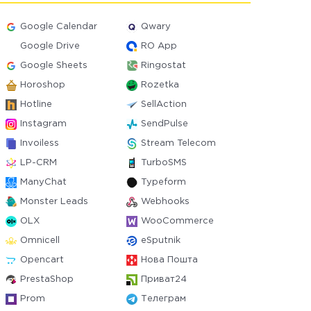
Google Calendar
Qwary
Google Drive
RO App
Google Sheets
Ringostat
Horoshop
Rozetka
Hotline
SellAction
Instagram
SendPulse
Invoiless
Stream Telecom
LP-CRM
TurboSMS
ManyChat
Typeform
Monster Leads
Webhooks
OLX
WooCommerce
Omnicell
eSputnik
Opencart
Нова Пошта
PrestaShop
Приват24
Prom
Телеграм