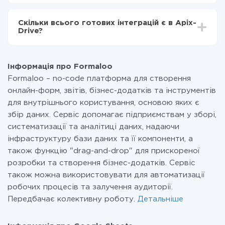
За саму інтеграцію нічого платити не потрібно і на
всіх тарифах доступний повністю весь функціонал.
Скільки всього готових інтеграцій є в Apix-
Ви оплачуєте лише кількість даних, які за фактом
Drive?
передаються з однієї вашої системи в іншу через
наш сервіс. Якщо у вас кількість даних в місяць
На даний час у нас готово 400+ інтеграцій крім
невелика, можете сміливо користуватися
Formaloo і Google Sheets
безкоштовним тарифом або перейти на платний,
Інформація про Formaloo
при необхідності. Детальніше про
тарифи
.
Formaloo – no-code платформа для створення
онлайн-форм, звітів, бізнес-додатків та інструментів
для внутрішнього користування, основою яких є
збір даних. Сервіс допомагає підприємствам у зборі,
систематизації та аналітиці даних, надаючи
інфраструктуру бази даних та її компоненти, а
також функцію "drag-and-drop" для прискореної
розробки та створення бізнес-додатків. Сервіс
також можна використовувати для автоматизації
робочих процесів та залучення аудиторії.
Передбачає колективну роботу.
Детальніше