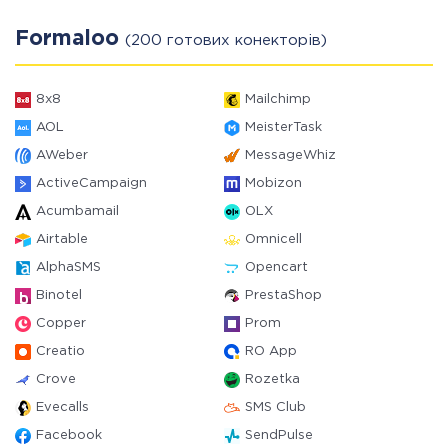
Formaloo
(200 готових конекторів)
8x8
Mailchimp
AOL
MeisterTask
AWeber
MessageWhiz
ActiveCampaign
Mobizon
Acumbamail
OLX
Airtable
Omnicell
AlphaSMS
Opencart
Binotel
PrestaShop
Copper
Prom
Creatio
RO App
Crove
Rozetka
Evecalls
SMS Club
Facebook
SendPulse