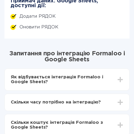
Приймач даних: Google Sheets,
доступні дії:
Додати РЯДОК
Оновити РЯДОК
Запитання про інтеграцію Formaloo і
Google Sheets
Як відбувається інтеграція Formaloo і
Google Sheets?
Для початку потрібно
зареєструватися в ApiX-
Drive
Скільки часу потрібно на інтеграцію?
Вибираєте які дані передавати з Formaloo в
Google Sheets
Залежно від системи, з якої ви будете робити
Включаєте автооновлення
інтеграцію, час налаштування може відрізнятися і
Тепер дані будуть автоматично передаватися з
Скільки коштує інтеграція Formaloo з
становити від 5-ти до 30-хвилин. У середньому
Formaloo в Google Sheets
Google Sheets?
налаштування займає 10-15 хвилин.