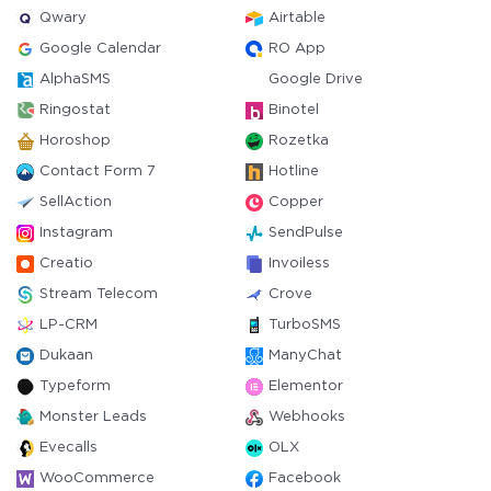
Qwary
Airtable
Google Calendar
RO App
AlphaSMS
Google Drive
Ringostat
Binotel
Horoshop
Rozetka
Contact Form 7
Hotline
SellAction
Copper
Instagram
SendPulse
Creatio
Invoiless
Stream Telecom
Crove
LP-CRM
TurboSMS
Dukaan
ManyChat
Typeform
Elementor
Monster Leads
Webhooks
Evecalls
OLX
WooCommerce
Facebook