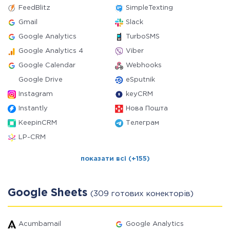
FeedBlitz
SimpleTexting
Gmail
Slack
Google Analytics
TurboSMS
Google Analytics 4
Viber
Google Calendar
Webhooks
Google Drive
eSputnik
Instagram
keyCRM
Instantly
Нова Пошта
KeepinCRM
Телеграм
LP-CRM
показати всі (+155)
Google Sheets
(309 готових конекторів)
Acumbamail
Google Analytics