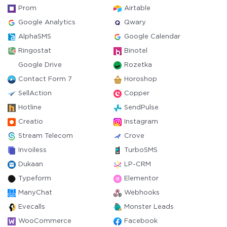
Prom
Airtable
Google Analytics
Qwary
AlphaSMS
Google Calendar
Ringostat
Binotel
Google Drive
Rozetka
Contact Form 7
Horoshop
SellAction
Copper
Hotline
SendPulse
Creatio
Instagram
Stream Telecom
Crove
Invoiless
TurboSMS
Dukaan
LP-CRM
Typeform
Elementor
ManyChat
Webhooks
Evecalls
Monster Leads
WooCommerce
Facebook