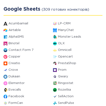
Google Sheets
(309 готових конекторів)
Acumbamail
LP-CRM
Airtable
ManyChat
AlphaSMS
Monster Leads
Binotel
OLX
Contact Form 7
Omnicell
Copper
Opencart
Creatio
PrestaShop
Crove
Prom
Dukaan
Qwary
Elementor
Ringostat
Evecalls
Rozetka
Facebook
SellAction
FormCan
SendPulse