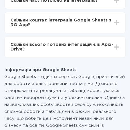
Скільки часу потрібно на інтеграцію?
Вибираєте які дані передавати з Google Sheets в
RO App
Залежно від системи, з якої ви будете робити
Включаєте автооновлення
інтеграцію, час налаштування може відрізнятися і
Тепер дані будуть автоматично передаватися з
Скільки коштує інтеграція Google Sheets з
становити від 5-ти до 30-хвилин. У середньому
Google Sheets в RO App
RO App?
налаштування займає 10-15 хвилин.
За саму інтеграцію нічого платити не потрібно і на
всіх тарифах доступний повністю весь функціонал.
Скільки всього готових інтеграцій є в Apix-
Ви оплачуєте лише кількість даних, які за фактом
Drive?
передаються з однієї вашої системи в іншу через
наш сервіс. Якщо у вас кількість даних в місяць
На даний час у нас готово 400+ інтеграцій крім
невелика, можете сміливо користуватися
Google Sheets і RO App
безкоштовним тарифом або перейти на платний,
Інформація про Google Sheets
при необхідності. Детальніше про
тарифи
.
Google Sheets – один із сервісів Google, призначений
для роботи з електронними таблицями. Дозволяє
створювати та редагувати таблиці, користуючись
багатим набором функцій у режимі онлайн. Однією з
найважливіших особливостей сервісу є можливість
спільної роботи з таблицями в режимі реального
часу, що робить цей інструмент незамінним для
бізнесу та освіти. Google Sheets сумісний із