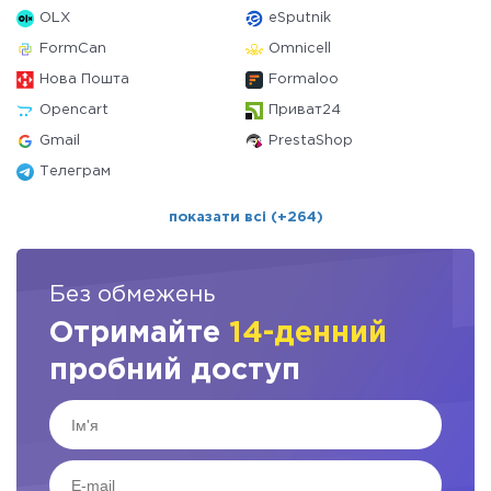
OLX
eSputnik
FormCan
Omnicell
Нова Пошта
Formaloo
Opencart
Приват24
Gmail
PrestaShop
Телеграм
показати всі (+264)
Без обмежень
Отримайте
14-денний
пробний доступ