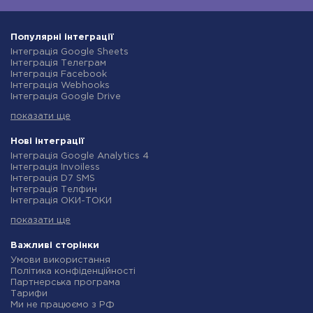
Популярні інтеграції
Інтеграція Google Sheets
Інтеграція Телеграм
Інтеграція Facebook
Інтеграція Webhooks
Інтеграція Google Drive
Інтеграція Opencart
показати ще
Інтеграція Gmail
Інтеграція Нова Пошта
Інтеграція Rozetka
Нові інтеграції
Інтеграція OpenAI (ChatGPT)
Інтеграція Google Analytics 4
Інтеграція Binotel
Інтеграція Invoiless
Інтеграція Prom
Інтеграція D7 SMS
Інтеграція Приват24
Інтеграція Телфин
Інтеграція OLX
Інтеграція ОКИ-ТОКИ
Інтеграція TurboSMS
Інтеграція Finmap
Інтеграція SendPulse
показати ще
Інтеграція Microsoft Dynamics 365
Інтеграція Horoshop
Інтеграція BulkGate
Інтеграція Stream Telecom
Інтеграція TxtSync
Важливі сторінки
Інтеграція Instagram
Інтеграція Wire2Air
Умови використання
Інтеграція Google Analytics
Інтеграція Corezoid
Політика конфіденційності
Інтеграція Creatio
Інтеграція Infobip
Партнерська програма
Інтеграція Ringostat
Інтеграція Instasent
Тарифи
Інтеграція Google Calendar
Інтеграція AtomPark
Ми не працюємо з РФ
Інтеграція Airtable
Інтеграція TXTImpact