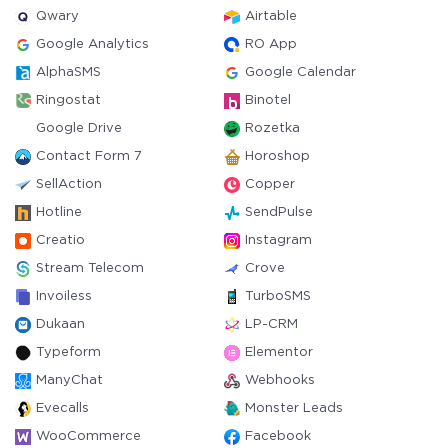
Qwary
Airtable
Google Analytics
RO App
AlphaSMS
Google Calendar
Ringostat
Binotel
Google Drive
Rozetka
Contact Form 7
Horoshop
SellAction
Copper
Hotline
SendPulse
Creatio
Instagram
Stream Telecom
Crove
Invoiless
TurboSMS
Dukaan
LP-CRM
Typeform
Elementor
ManyChat
Webhooks
Evecalls
Monster Leads
WooCommerce
Facebook