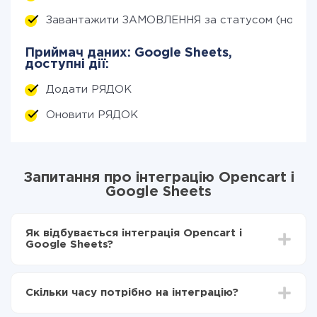
Завантажити ЗАМОВЛЕННЯ за статусом (нові)
Приймач даних: Google Sheets,
доступні дії:
Додати РЯДОК
Оновити РЯДОК
Запитання про інтеграцію Opencart і
Google Sheets
Як відбувається інтеграція Opencart і
Google Sheets?
Для початку потрібно
зареєструватися в ApiX-
Drive
Скільки часу потрібно на інтеграцію?
Вибираєте які дані передавати з Opencart в
Google Sheets