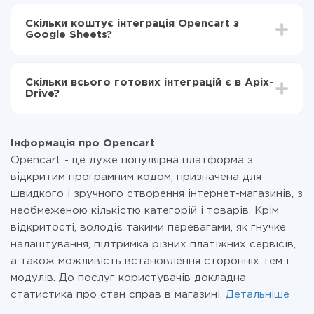
Залежно від системи, з якої ви будете робити
Включаєте автооновлення
інтеграцію, час налаштування може відрізнятися і
Тепер дані будуть автоматично передаватися з
Скільки коштує інтеграція Opencart з
становити від 5-ти до 30-хвилин. У середньому
Opencart в Google Sheets
Google Sheets?
налаштування займає 10-15 хвилин.
За саму інтеграцію нічого платити не потрібно і на
всіх тарифах доступний повністю весь функціонал.
Скільки всього готових інтеграцій є в Apix-
Ви оплачуєте лише кількість даних, які за фактом
Drive?
передаються з однієї вашої системи в іншу через
наш сервіс. Якщо у вас кількість даних в місяць
На даний час у нас готово 400+ інтеграцій крім
невелика, можете сміливо користуватися
Opencart і Google Sheets
безкоштовним тарифом або перейти на платний,
Інформація про Opencart
при необхідності. Детальніше про
тарифи
.
Opencart - це дуже популярна платформа з
відкритим програмним кодом, призначена для
швидкого і зручного створення інтернет-магазинів, з
необмеженою кількістю категорій і товарів. Крім
відкритості, володіє такими перевагами, як гнучке
налаштування, підтримка різних платіжних сервісів,
а також можливість встановлення сторонніх тем і
модулів. До послуг користувачів докладна
статистика про стан справ в магазині.
Детальніше