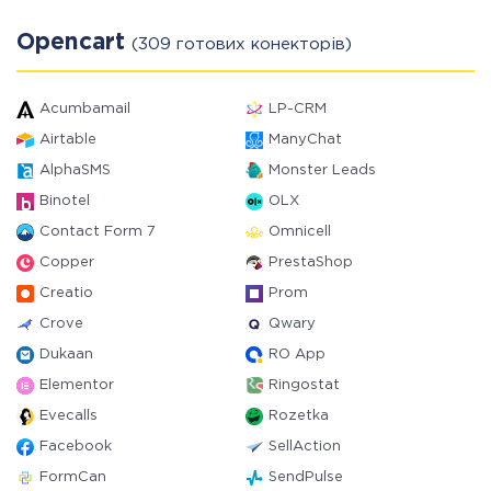
Opencart
(309 готових конекторів)
Acumbamail
LP-CRM
Airtable
ManyChat
AlphaSMS
Monster Leads
Binotel
OLX
Contact Form 7
Omnicell
Copper
PrestaShop
Creatio
Prom
Crove
Qwary
Dukaan
RO App
Elementor
Ringostat
Evecalls
Rozetka
Facebook
SellAction
FormCan
SendPulse