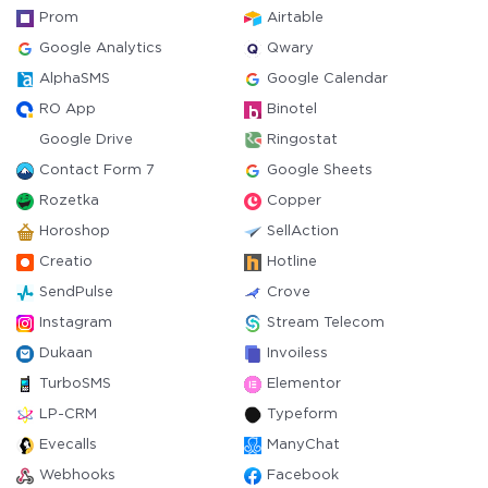
Prom
Airtable
Google Analytics
Qwary
AlphaSMS
Google Calendar
RO App
Binotel
Google Drive
Ringostat
Contact Form 7
Google Sheets
Rozetka
Copper
Horoshop
SellAction
Creatio
Hotline
SendPulse
Crove
Instagram
Stream Telecom
Dukaan
Invoiless
TurboSMS
Elementor
LP-CRM
Typeform
Evecalls
ManyChat
Webhooks
Facebook