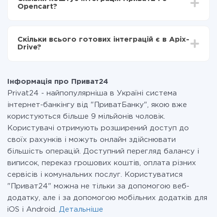
становити від 5-ти до 30-хвилин. У середньому
Приват24 в Opencart
Opencart?
налаштування займає 10-15 хвилин.
За саму інтеграцію нічого платити не потрібно і на
всіх тарифах доступний повністю весь функціонал.
Скільки всього готових інтеграцій є в Apix-
Ви оплачуєте лише кількість даних, які за фактом
Drive?
передаються з однієї вашої системи в іншу через
наш сервіс. Якщо у вас кількість даних в місяць
На даний час у нас готово 400+ інтеграцій крім
невелика, можете сміливо користуватися
Приват24 і Opencart
безкоштовним тарифом або перейти на платний,
Інформація про Приват24
при необхідності. Детальніше про
тарифи
.
Privat24 - найпопулярніша в Україні система
інтернет-банкінгу від "ПриватБанку", якою вже
користуються більше 9 мільйонів чоловік.
Користувачі отримують розширений доступ до
своїх рахунків і можуть онлайн здійснювати
більшість операцій. Доступний перегляд балансу і
виписок, переказ грошових коштів, оплата різних
сервісів і комунальних послуг. Користуватися
"Приват24" можна не тільки за допомогою веб-
додатку, але і за допомогою мобільних додатків для
iOS і Android.
Детальніше