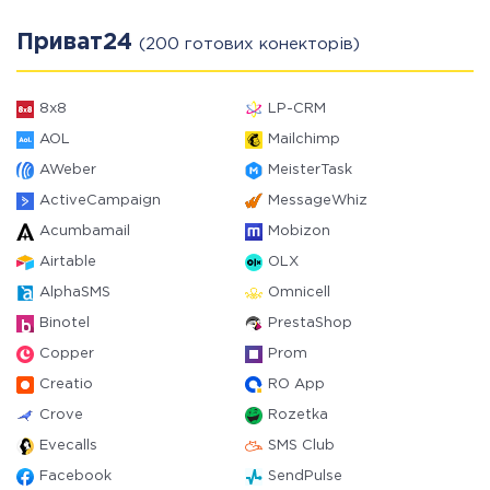
Приват24
(200 готових конекторів)
8x8
LP-CRM
AOL
Mailchimp
AWeber
MeisterTask
ActiveCampaign
MessageWhiz
Acumbamail
Mobizon
Airtable
OLX
AlphaSMS
Omnicell
Binotel
PrestaShop
Copper
Prom
Creatio
RO App
Crove
Rozetka
Evecalls
SMS Club
Facebook
SendPulse