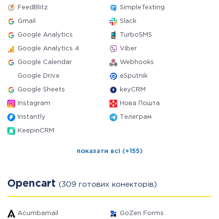
FeedBlitz
SimpleTexting
Gmail
Slack
Google Analytics
TurboSMS
Google Analytics 4
Viber
Google Calendar
Webhooks
Google Drive
eSputnik
Google Sheets
keyCRM
Instagram
Нова Пошта
Instantly
Телеграм
KeepinCRM
показати всі (+155)
Opencart
(309 готових конекторів)
Acumbamail
GoZen Forms