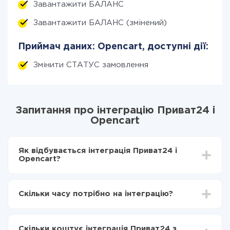
Завантажити БАЛАНС
Завантажити БАЛАНС (змінений)
Приймач даних: Opencart, доступні дії:
Змінити СТАТУС замовлення
Запитання про інтеграцію Приват24 і
Opencart
Як відбувається інтеграція Приват24 і
Opencart?
Для початку потрібно
зареєструватися в ApiX-
Drive
Скільки часу потрібно на інтеграцію?
Вибираєте які дані передавати з Приват24 в
Opencart
Залежно від системи, з якої ви будете робити
Включаєте автооновлення
інтеграцію, час налаштування може відрізнятися і
Тепер дані будуть автоматично передаватися з
Скільки коштує інтеграція Приват24 з