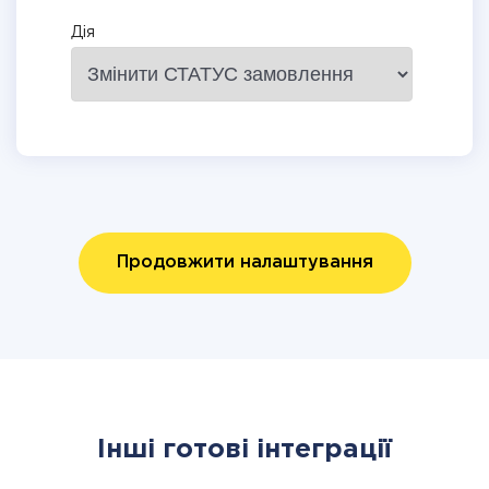
Дія
Продовжити налаштування
Інші готові інтеграції