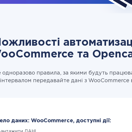
ожливості автоматизац
ooCommerce та Openca
одноразово правила, за якими будуть працюв
 інтервалом передавайте дані з WooCommerce в
ло даних: WooCommerce, доступні дії:
вантажити ДАНІ