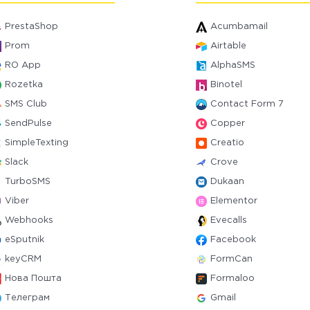
PrestaShop
Acumbamail
Prom
Airtable
RO App
AlphaSMS
Rozetka
Binotel
SMS Club
Contact Form 7
SendPulse
Copper
SimpleTexting
Creatio
Slack
Crove
TurboSMS
Dukaan
Viber
Elementor
Webhooks
Evecalls
eSputnik
Facebook
keyCRM
FormCan
Нова Пошта
Formaloo
Телеграм
Gmail