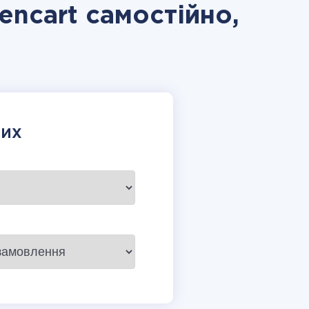
ncart самостійно,
НИХ