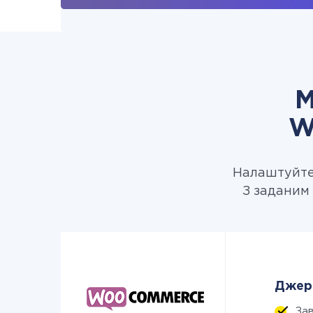
М
W
Налаштуйте 
З заданим
Джере
За