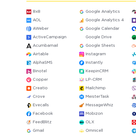
8x8
Google Analytics
AOL
Google Analytics 4
AWeber
Google Calendar
ActiveCampaign
Google Drive
Acumbamail
Google Sheets
Airtable
Instagram
AlphaSMS
Instantly
Binotel
KeepinCRM
Copper
LP-CRM
Creatio
Mailchimp
Crove
MeisterTask
Evecalls
MessageWhiz
Facebook
Mobizon
FeedBlitz
OLX
Gmail
Omnicell