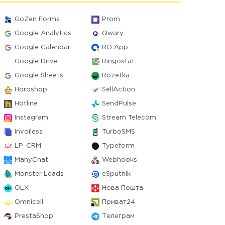
GoZen Forms
Prom
Google Analytics
Qwary
Google Calendar
RO App
Google Drive
Ringostat
Google Sheets
Rozetka
Horoshop
SellAction
Hotline
SendPulse
Instagram
Stream Telecom
Invoiless
TurboSMS
LP-CRM
Typeform
ManyChat
Webhooks
Monster Leads
eSputnik
OLX
Нова Пошта
Omnicell
Приват24
PrestaShop
Телеграм