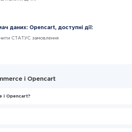
ач даних: Opencart, доступні дії:
інити СТАТУС замовлення
mmerce і Opencart
 і Opencart?
X-Drive
rce в Opencart
ся з WooCommerce в Opencart
нтеграцію, час налаштування може відрізнятися і становити ві