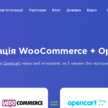
ові інтеграції
Партнери
Блог
Довідка
Відео
ація WooCommerce + O
а
Opencart
через веб інтерфейс за 5 хвилин, без програм