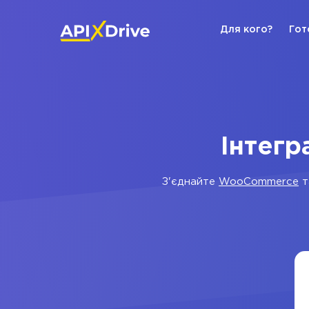
Для кого?
Гот
Інтегр
З'єднайте
WooCommerce
т