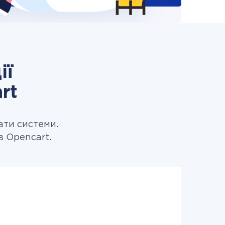
ії
rt
ати системи.
 Opencart.