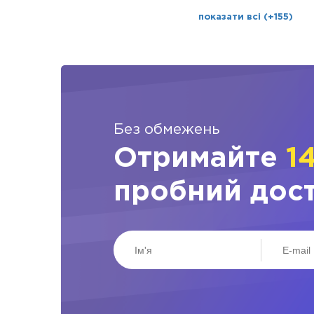
показати всі (+155)
Без обмежень
Отримайте
1
пробний дос