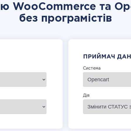
цію WooCommerce та Ope
без програмістів
ПРИЙМАЧ ДА
Система
Дія