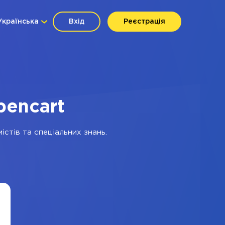
Українська
Вхід
Реєстрація
pencart
істів та спеціальних знань.