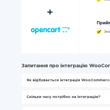
Прийм
Зм
Запитання про інтеграцію WooCo
Як відбувається інтеграція WooCommerce
Для початку потрібно
зареєструватися в Api
Вибираєте які дані передавати з WooComme
Скільки часу потрібно на інтеграцію?
Включаєте автооновлення
Тепер дані будуть автоматично передавати
Залежно від системи, з якої ви будете робити і