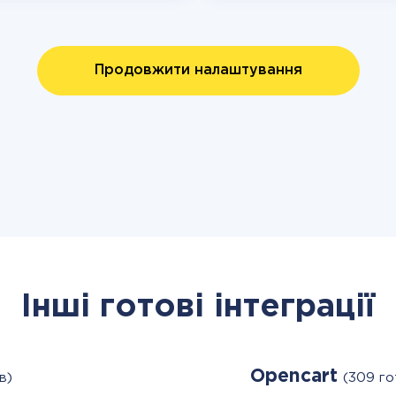
Продовжити налаштування
Інші готові інтеграції
Opencart
в)
(309 го