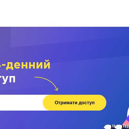
4-денний
туп
Отримати доступ