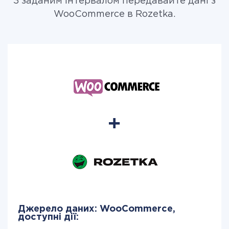
З заданим інтервалом передавайте дані з
WooCommerce в Rozetka.
Джерело даних: WooCommerce,
доступні дії: