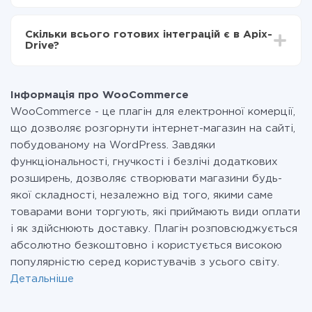
За саму інтеграцію нічого платити не потрібно і на
всіх тарифах доступний повністю весь функціонал.
Скільки всього готових інтеграцій є в Apix-
Ви оплачуєте лише кількість даних, які за фактом
Drive?
передаються з однієї вашої системи в іншу через
наш сервіс. Якщо у вас кількість даних в місяць
На даний час у нас готово 400+ інтеграцій крім
невелика, можете сміливо користуватися
WooCommerce і Rozetka
безкоштовним тарифом або перейти на платний,
Інформація про WooCommerce
при необхідності. Детальніше про
тарифи
.
WooCommerce - це плагін для електронної комерції,
що дозволяє розгорнути інтернет-магазин на сайті,
побудованому на WordPress. Завдяки
функціональності, гнучкості і безлічі додаткових
розширень, дозволяє створювати магазини будь-
якої складності, незалежно від того, якими саме
товарами вони торгують, які приймають види оплати
і як здійснюють доставку. Плагін розповсюджується
абсолютно безкоштовно і користується високою
популярністю серед користувачів з усього світу.
Детальніше