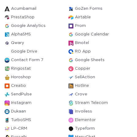
Acumbamail
GoZen Forms
PrestaShop
Airtable
Google Analytics
Prom
AlphaSMS
Google Calendar
Qwary
Binotel
Google Drive
RO App
Contact Form 7
Google Sheets
Ringostat
Copper
Horoshop
SellAction
Creatio
Hotline
SendPulse
Crove
Instagram
Stream Telecom
Dukaan
Invoiless
TurboSMS
Elementor
LP-CRM
Typeform