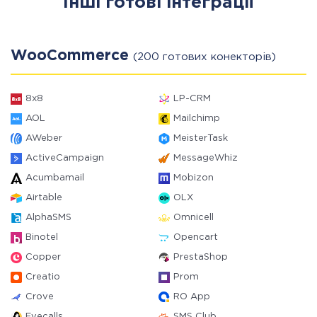
Інші готові інтеграції
WooCommerce
(200 готових конекторів)
8x8
LP-CRM
AOL
Mailchimp
AWeber
MeisterTask
ActiveCampaign
MessageWhiz
Acumbamail
Mobizon
Airtable
OLX
AlphaSMS
Omnicell
Binotel
Opencart
Copper
PrestaShop
Creatio
Prom
Crove
RO App
Evecalls
SMS Club