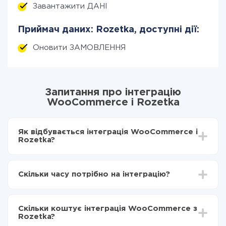
Завантажити ДАНІ
Приймач даних: Rozetka, доступні дії:
Оновити ЗАМОВЛЕННЯ
Запитання про інтеграцію
WooCommerce і Rozetka
Як відбувається інтеграція WooCommerce і
Rozetka?
Для початку потрібно
зареєструватися в ApiX-
Drive
Скільки часу потрібно на інтеграцію?
Вибираєте які дані передавати з WooCommerce в
Rozetka
Залежно від системи, з якої ви будете робити
Включаєте автооновлення
інтеграцію, час налаштування може відрізнятися і
Тепер дані будуть автоматично передаватися з
Скільки коштує інтеграція WooCommerce з
становити від 5-ти до 30-хвилин. У середньому
WooCommerce в Rozetka
Rozetka?
налаштування займає 10-15 хвилин.