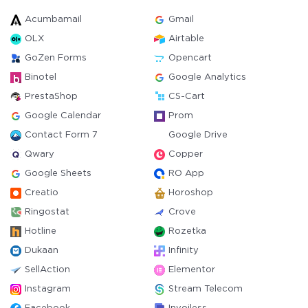
Acumbamail
Gmail
OLX
Airtable
GoZen Forms
Opencart
Binotel
Google Analytics
PrestaShop
CS-Cart
Google Calendar
Prom
Contact Form 7
Google Drive
Qwary
Copper
Google Sheets
RO App
Creatio
Horoshop
Ringostat
Crove
Hotline
Rozetka
Dukaan
Infinity
SellAction
Elementor
Instagram
Stream Telecom