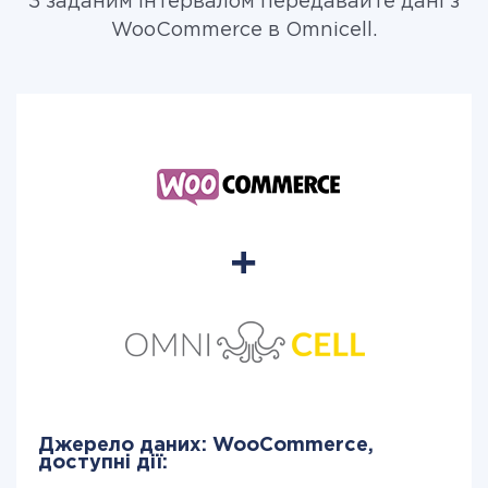
З заданим інтервалом передавайте дані з
WooCommerce в Omnicell.
Джерело даних: WooCommerce,
доступні дії: