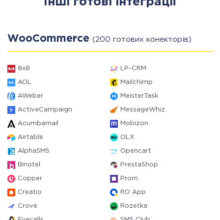
Інші готові інтеграції
WooCommerce
(200 готових конекторів)
8x8
LP-CRM
AOL
Mailchimp
AWeber
MeisterTask
ActiveCampaign
MessageWhiz
Acumbamail
Mobizon
Airtable
OLX
AlphaSMS
Opencart
Binotel
PrestaShop
Copper
Prom
Creatio
RO App
Crove
Rozetka
Evecalls
SMS Club