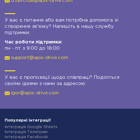
d.savchuk@apix-drive.com
У вас є питання або вам потрібна допомога зі
створення зв'язку? Напишіть в нашу службу
підтримки:
Час роботи підтримки:
пн - пт з 9:00 до 18:00
support@apix-drive.com
У вас є пропозиції щодо співпраці? Поділіться
своїми ідеями з нами за адресою:
igor@apix-drive.com
Популярні інтеграції
Інтеграція Google Sheets
Інтеграція Телеграм
Інтеграція Facebook