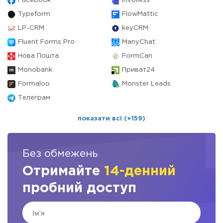
Facebook
Invoiless
Typeform
FlowMattic
LP-CRM
keyCRM
Fluent Forms Pro
ManyChat
Нова Пошта
FormCan
Monobank
Приват24
Formaloo
Monster Leads
Телеграм
показати всі (+159)
Без обмежень
Отримайте
14-денний
пробний доступ