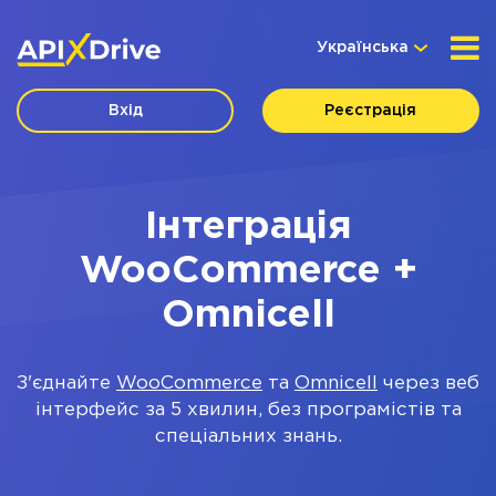
Українська
Вхід
Реєстрація
Інтеграція
WooCommerce +
Omnicell
З'єднайте
WooCommerce
та
Omnicell
через веб
інтерфейс за 5 хвилин, без програмістів та
спеціальних знань.