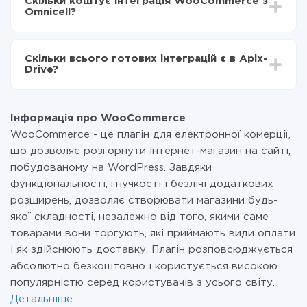
Скільки коштує інтеграція WooCommerce з
становити від 5-ти до 30-хвилин. У середньому
WooCommerce в Omnicell
Omnicell?
налаштування займає 10-15 хвилин.
За саму інтеграцію нічого платити не потрібно і на
всіх тарифах доступний повністю весь функціонал.
Скільки всього готових інтеграцій є в Apix-
Ви оплачуєте лише кількість даних, які за фактом
Drive?
передаються з однієї вашої системи в іншу через
наш сервіс. Якщо у вас кількість даних в місяць
На даний час у нас готово 400+ інтеграцій крім
невелика, можете сміливо користуватися
WooCommerce і Omnicell
безкоштовним тарифом або перейти на платний,
Інформація про WooCommerce
при необхідності. Детальніше про
тарифи
.
WooCommerce - це плагін для електронної комерції,
що дозволяє розгорнути інтернет-магазин на сайті,
побудованому на WordPress. Завдяки
функціональності, гнучкості і безлічі додаткових
розширень, дозволяє створювати магазини будь-
якої складності, незалежно від того, якими саме
товарами вони торгують, які приймають види оплати
і як здійснюють доставку. Плагін розповсюджується
абсолютно безкоштовно і користується високою
популярністю серед користувачів з усього світу.
Детальніше