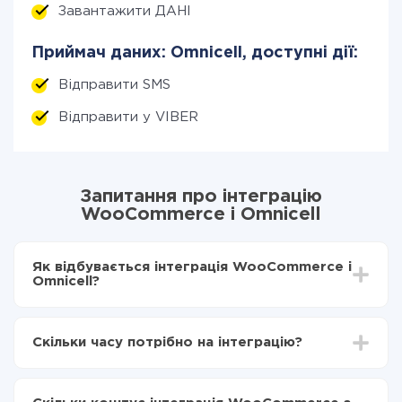
Завантажити ДАНІ
Приймач даних: Omnicell, доступні дії:
Відправити SMS
Відправити у VIBER
Запитання про інтеграцію
WooCommerce і Omnicell
Як відбувається інтеграція WooCommerce і
Omnicell?
Для початку потрібно
зареєструватися в ApiX-
Drive
Скільки часу потрібно на інтеграцію?
Вибираєте які дані передавати з WooCommerce в
Omnicell
Залежно від системи, з якої ви будете робити
Включаєте автооновлення
інтеграцію, час налаштування може відрізнятися і
Тепер дані будуть автоматично передаватися з