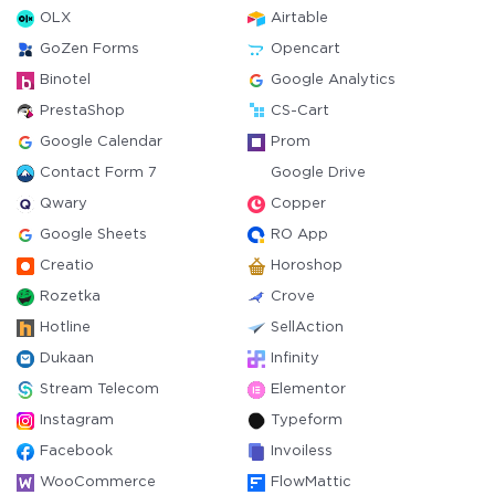
OLX
Airtable
GoZen Forms
Opencart
Binotel
Google Analytics
PrestaShop
CS-Cart
Google Calendar
Prom
Contact Form 7
Google Drive
Qwary
Copper
Google Sheets
RO App
Creatio
Horoshop
Rozetka
Crove
Hotline
SellAction
Dukaan
Infinity
Stream Telecom
Elementor
Instagram
Typeform
Facebook
Invoiless
WooCommerce
FlowMattic