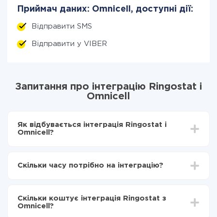
Приймач даних: Omnicell, доступні дії:
Відправити SMS
Відправити у VIBER
Запитання про інтеграцію Ringostat і
Omnicell
Як відбувається інтеграція Ringostat і
Omnicell?
Для початку потрібно
зареєструватися в ApiX-
Drive
Скільки часу потрібно на інтеграцію?
Вибираєте які дані передавати з Ringostat в
Omnicell
Залежно від системи, з якої ви будете робити
Включаєте автооновлення
інтеграцію, час налаштування може відрізнятися і
Тепер дані будуть автоматично передаватися з
Скільки коштує інтеграція Ringostat з
становити від 5-ти до 30-хвилин. У середньому
Ringostat в Omnicell
Omnicell?
налаштування займає 10-15 хвилин.