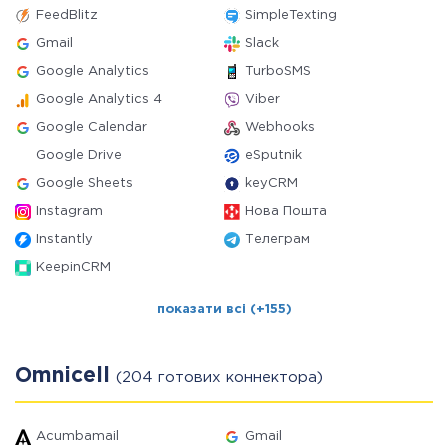
FeedBlitz
SimpleTexting
Gmail
Slack
Google Analytics
TurboSMS
Google Analytics 4
Viber
Google Calendar
Webhooks
Google Drive
eSputnik
Google Sheets
keyCRM
Instagram
Нова Пошта
Instantly
Телеграм
KeepinCRM
показати всі (+155)
Omnicell
(204 готових коннектора)
Acumbamail
Gmail