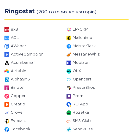
Ringostat
(200 готових конекторів)
8x8
LP-CRM
AOL
Mailchimp
AWeber
MeisterTask
ActiveCampaign
MessageWhiz
Acumbamail
Mobizon
Airtable
OLX
AlphaSMS
Opencart
Binotel
PrestaShop
Copper
Prom
Creatio
RO App
Crove
Rozetka
Evecalls
SMS Club
Facebook
SendPulse