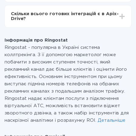
За саму інтеграцію нічого платити не потрібно і на
всіх тарифах доступний повністю весь функціонал.
Скільки всього готових інтеграцій є в Apix-
Ви оплачуєте лише кількість даних, які за фактом
Drive?
передаються з однієї вашої системи в іншу через
наш сервіс. Якщо у вас кількість даних в місяць
На даний час у нас готово 400+ інтеграцій крім
невелика, можете сміливо користуватися
Ringostat і Omnicell
безкоштовним тарифом або перейти на платний,
Інформація про Ringostat
при необхідності. Детальніше про
тарифи
.
Ringostat - популярна в Україні система
коллтрекінга. З її допомогою маркетолог може
побачити з високим ступенем точності, який
рекламний канал дає більше клієнтів і оцінити його
ефективність. Основним інструментом при цьому
виступає підміна номерів телефонів на обраних
рекламних каналах з подальшим аналізом трафіку.
Ringostat надає клієнтам послуги з підключення
віртуальної АТС, можливість встановити віджет
зворотного дзвінка, а також набір інструментів для
наскрізної аналітики і розрахунку ROI.
Детальніше