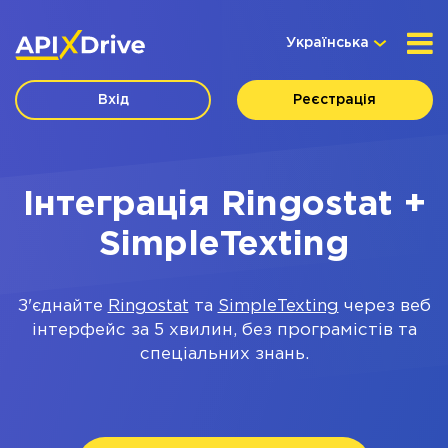
Українська
Вхід
Реєстрація
Інтеграція Ringostat +
SimpleTexting
З'єднайте
Ringostat
та
SimpleTexting
через веб
інтерфейс за 5 хвилин, без програмістів та
спеціальних знань.