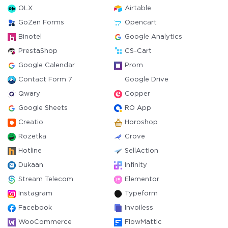
OLX
Airtable
GoZen Forms
Opencart
Binotel
Google Analytics
PrestaShop
CS-Cart
Google Calendar
Prom
Contact Form 7
Google Drive
Qwary
Copper
Google Sheets
RO App
Creatio
Horoshop
Rozetka
Crove
Hotline
SellAction
Dukaan
Infinity
Stream Telecom
Elementor
Instagram
Typeform
Facebook
Invoiless
WooCommerce
FlowMattic