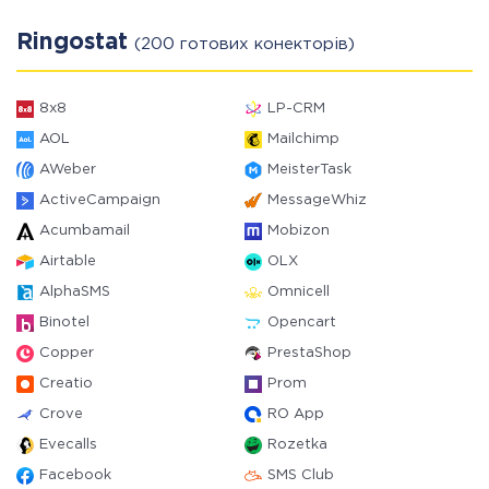
Ringostat
(200 готових конекторів)
8x8
LP-CRM
AOL
Mailchimp
AWeber
MeisterTask
ActiveCampaign
MessageWhiz
Acumbamail
Mobizon
Airtable
OLX
AlphaSMS
Omnicell
Binotel
Opencart
Copper
PrestaShop
Creatio
Prom
Crove
RO App
Evecalls
Rozetka
Facebook
SMS Club