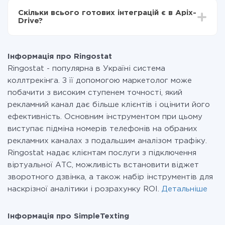
всіх тарифах доступний повністю весь функціонал.
Скільки всього готових інтеграцій є в Apix-
Ви оплачуєте лише кількість даних, які за фактом
Drive?
передаються з однієї вашої системи в іншу через
наш сервіс. Якщо у вас кількість даних в місяць
На даний час у нас готово 400+ інтеграцій крім
невелика, можете сміливо користуватися
Ringostat і SimpleTexting
безкоштовним тарифом або перейти на платний,
Інформація про Ringostat
при необхідності. Детальніше про
тарифи
.
Ringostat - популярна в Україні система
коллтрекінга. З її допомогою маркетолог може
побачити з високим ступенем точності, який
рекламний канал дає більше клієнтів і оцінити його
ефективність. Основним інструментом при цьому
виступає підміна номерів телефонів на обраних
рекламних каналах з подальшим аналізом трафіку.
Ringostat надає клієнтам послуги з підключення
віртуальної АТС, можливість встановити віджет
зворотного дзвінка, а також набір інструментів для
наскрізної аналітики і розрахунку ROI.
Детальніше
Інформація про SimpleTexting