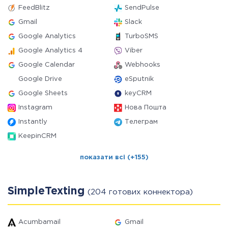
FeedBlitz
SendPulse
Gmail
Slack
Google Analytics
TurboSMS
Google Analytics 4
Viber
Google Calendar
Webhooks
Google Drive
eSputnik
Google Sheets
keyCRM
Instagram
Нова Пошта
Instantly
Телеграм
KeepinCRM
показати всі (+155)
SimpleTexting
(204 готових коннектора)
Acumbamail
Gmail