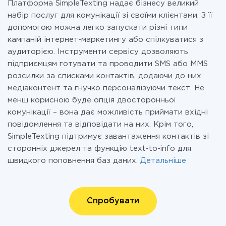
Платформа SimpleTexting надає бізнесу великий
набір послуг для комунікації зі своїми клієнтами. З її
допомогою можна легко запускати різні типи
кампаній інтернет-маркетингу або спілкуватися з
аудиторією. Інструменти сервісу дозволяють
підприємцям готувати та проводити SMS або MMS
розсилки за списками контактів, додаючи до них
медіаконтент та гнучко персоналізуючи текст. Не
менш корисною буде опція двосторонньої
комунікації – вона дає можливість приймати вхідні
повідомлення та відповідати на них. Крім того,
SimpleTexting підтримує завантаження контактів зі
сторонніх джерел та функцію text-to-info для
швидкого поповнення баз даних.
Детальніше
Спробувати