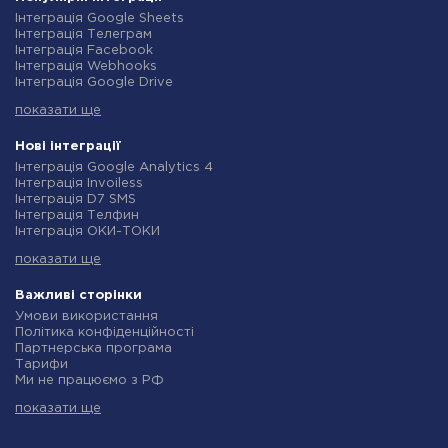
Інтеграція Google Sheets
Інтеграція Телеграм
Інтеграція Facebook
Інтеграція Webhooks
Інтеграція Google Drive
Інтеграція Opencart
показати ще
Інтеграція Gmail
Інтеграція Нова Пошта
Інтеграція Rozetka
Нові інтеграції
Інтеграція OpenAI (ChatGPT)
Інтеграція Google Analytics 4
Інтеграція Binotel
Інтеграція Invoiless
Інтеграція Prom
Інтеграція D7 SMS
Інтеграція Приват24
Інтеграція Телфин
Інтеграція OLX
Інтеграція ОКИ-ТОКИ
Інтеграція TurboSMS
Інтеграція Finmap
Інтеграція SendPulse
показати ще
Інтеграція Microsoft Dynamics 365
Інтеграція Horoshop
Інтеграція BulkGate
Інтеграція Stream Telecom
Інтеграція TxtSync
Важливі сторінки
Інтеграція Instagram
Інтеграція Wire2Air
Умови використання
Інтеграція Google Analytics
Інтеграція Corezoid
Політика конфіденційності
Інтеграція Creatio
Інтеграція Infobip
Партнерська програма
Інтеграція Ringostat
Інтеграція Instasent
Тарифи
Інтеграція Google Calendar
Інтеграція AtomPark
Ми не працюємо з РФ
Інтеграція Airtable
Інтеграція TXTImpact
Політика повернення коштів
Інтеграція RO App
Інтеграція Campaign Monitor
показати ще
Індивідуальна розробка
Інтеграція WooCommerce
Інтеграція CM.com
Умови партнерської програми
Інтеграція Crove
Інтеграція D7 Networks
Про нас