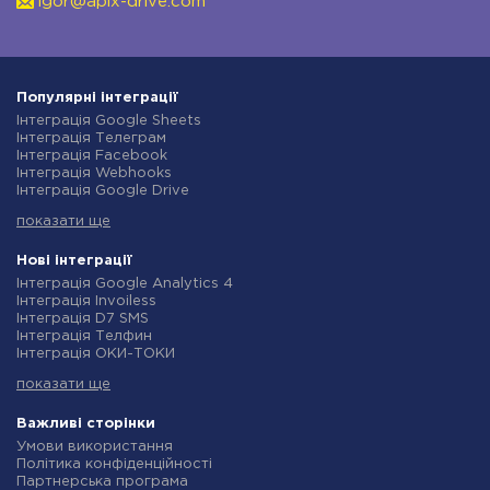
igor@apix-drive.com
Популярні інтеграції
Інтеграція Google Sheets
Інтеграція Телеграм
Інтеграція Facebook
Інтеграція Webhooks
Інтеграція Google Drive
Інтеграція Opencart
показати ще
Інтеграція Gmail
Інтеграція Нова Пошта
Інтеграція Rozetka
Нові інтеграції
Інтеграція OpenAI (ChatGPT)
Інтеграція Google Analytics 4
Інтеграція Binotel
Інтеграція Invoiless
Інтеграція Prom
Інтеграція D7 SMS
Інтеграція Приват24
Інтеграція Телфин
Інтеграція OLX
Інтеграція ОКИ-ТОКИ
Інтеграція TurboSMS
Інтеграція Finmap
Інтеграція SendPulse
показати ще
Інтеграція Microsoft Dynamics 365
Інтеграція Horoshop
Інтеграція BulkGate
Інтеграція Stream Telecom
Інтеграція TxtSync
Важливі сторінки
Інтеграція Instagram
Інтеграція Wire2Air
Умови використання
Інтеграція Google Analytics
Інтеграція Corezoid
Політика конфіденційності
Інтеграція Creatio
Інтеграція Infobip
Партнерська програма
Інтеграція Ringostat