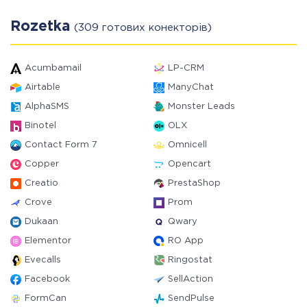
Rozetka
(309 готових конекторів)
Acumbamail
LP-CRM
Airtable
ManyChat
AlphaSMS
Monster Leads
Binotel
OLX
Contact Form 7
Omnicell
Copper
Opencart
Creatio
PrestaShop
Crove
Prom
Dukaan
Qwary
Elementor
RO App
Evecalls
Ringostat
Facebook
SellAction
FormCan
SendPulse