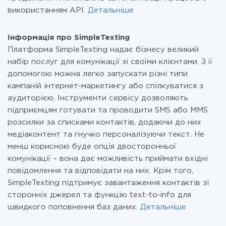
використанням API.
Детальніше
Інформація про SimpleTexting
Платформа SimpleTexting надає бізнесу великий
набір послуг для комунікації зі своїми клієнтами. З її
допомогою можна легко запускати різні типи
кампаній інтернет-маркетингу або спілкуватися з
аудиторією. Інструменти сервісу дозволяють
підприємцям готувати та проводити SMS або MMS
розсилки за списками контактів, додаючи до них
медіаконтент та гнучко персоналізуючи текст. Не
менш корисною буде опція двосторонньої
комунікації – вона дає можливість приймати вхідні
повідомлення та відповідати на них. Крім того,
SimpleTexting підтримує завантаження контактів зі
сторонніх джерел та функцію text-to-info для
швидкого поповнення баз даних.
Детальніше