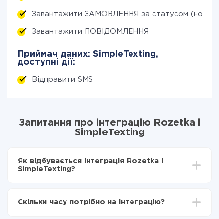
Завантажити ЗАМОВЛЕННЯ за статусом (нові)
Завантажити ПОВІДОМЛЕННЯ
Приймач даних: SimpleTexting,
доступні дії:
Відправити SMS
Запитання про інтеграцію Rozetka і
SimpleTexting
Як відбувається інтеграція Rozetka і
SimpleTexting?
Для початку потрібно
зареєструватися в ApiX-
Drive
Скільки часу потрібно на інтеграцію?
Вибираєте які дані передавати з Rozetka в
SimpleTexting