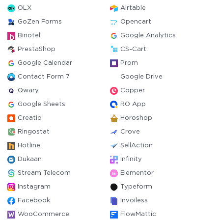
OLX
Airtable
GoZen Forms
Opencart
Binotel
Google Analytics
PrestaShop
CS-Cart
Google Calendar
Prom
Contact Form 7
Google Drive
Qwary
Copper
Google Sheets
RO App
Creatio
Horoshop
Ringostat
Crove
Hotline
SellAction
Dukaan
Infinity
Stream Telecom
Elementor
Instagram
Typeform
Facebook
Invoiless
WooCommerce
FlowMattic