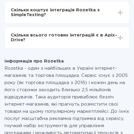
Залежно від системи, з якої ви будете робити
Включаєте автооновлення
інтеграцію, час налаштування може відрізнятися і
Тепер дані будуть автоматично передаватися з
Скільки коштує інтеграція Rozetka з
становити від 5-ти до 30-хвилин. У середньому
Rozetka в SimpleTexting
SimpleTexting?
налаштування займає 10-15 хвилин.
За саму інтеграцію нічого платити не потрібно і на
всіх тарифах доступний повністю весь функціонал.
Скільки всього готових інтеграцій є в Apix-
Ви оплачуєте лише кількість даних, які за фактом
Drive?
передаються з однієї вашої системи в іншу через
наш сервіс. Якщо у вас кількість даних в місяць
На даний час у нас готово 400+ інтеграцій крім
невелика, можете сміливо користуватися
Rozetka і SimpleTexting
безкоштовним тарифом або перейти на платний,
Інформація про Rozetka
при необхідності. Детальніше про
тарифи
.
Rozetka - один з найбільших в Україні інтернет-
магазинів та торгова площадка. Сервіс існує з 2005
року (як торгова площадка з 2016) і кожен день на
його сторінки заходить близько 2,5 мільйонів
відвідувачів. Така аудиторія приваблює безліч
інтернет-магазинів, які прагнуть розмістити свої
товари на цьому популярному маркетплейсі. До їхніх
послуг масштабна рекламна підтримка від сервісу,
гнучкий набір інструментів для управління
продажами і можливість автоматизації процесів з