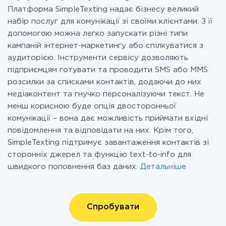
Платформа SimpleTexting надає бізнесу великий
набір послуг для комунікації зі своїми клієнтами. З її
допомогою можна легко запускати різні типи
кампаній інтернет-маркетингу або спілкуватися з
аудиторією. Інструменти сервісу дозволяють
підприємцям готувати та проводити SMS або MMS
розсилки за списками контактів, додаючи до них
медіаконтент та гнучко персоналізуючи текст. Не
менш корисною буде опція двосторонньої
комунікації – вона дає можливість приймати вхідні
повідомлення та відповідати на них. Крім того,
SimpleTexting підтримує завантаження контактів зі
сторонніх джерел та функцію text-to-info для
швидкого поповнення баз даних.
Детальніше
Спробувати