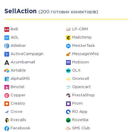
SellAction
(200 готових конекторів)
8x8
LP-CRM
AOL
Mailchimp
AWeber
MeisterTask
ActiveCampaign
MessageWhiz
Acumbamail
Mobizon
Airtable
OLX
AlphaSMS
Omnicell
Binotel
Opencart
Copper
PrestaShop
Creatio
Prom
Crove
RO App
Evecalls
Rozetka
Facebook
SMS Club