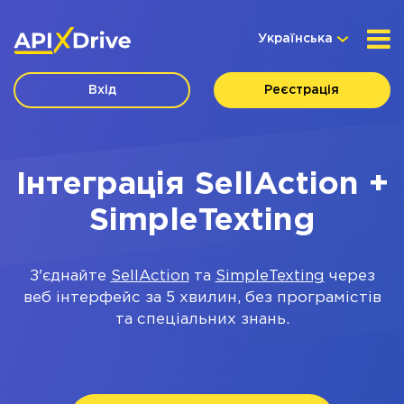
Українська
Вхід
Реєстрація
Інтеграція SellAction +
SimpleTexting
З'єднайте
SellAction
та
SimpleTexting
через
веб інтерфейс за 5 хвилин, без програмістів
та спеціальних знань.