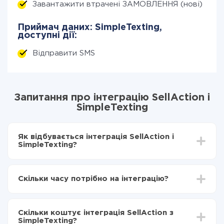
Завантажити втрачені ЗАМОВЛЕННЯ (нові)
Приймач даних: SimpleTexting,
доступні дії:
Відправити SMS
Запитання про інтеграцію SellAction і
SimpleTexting
Як відбувається інтеграція SellAction і
SimpleTexting?
Для початку потрібно
зареєструватися в ApiX-
Drive
Скільки часу потрібно на інтеграцію?
Вибираєте які дані передавати з SellAction в
SimpleTexting
Залежно від системи, з якої ви будете робити
Включаєте автооновлення
інтеграцію, час налаштування може відрізнятися і
Тепер дані будуть автоматично передаватися з
Скільки коштує інтеграція SellAction з
становити від 5-ти до 30-хвилин. У середньому
SellAction в SimpleTexting
SimpleTexting?