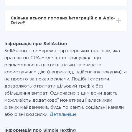
налаштування займає 10-15 хвилин.
За саму інтеграцію нічого платити не потрібно і на
всіх тарифах доступний повністю весь функціонал.
Скільки всього готових інтеграцій є в Apix-
Ви оплачуєте лише кількість даних, які за фактом
Drive?
передаються з однієї вашої системи в іншу через
наш сервіс. Якщо у вас кількість даних в місяць
На даний час у нас готово 400+ інтеграцій крім
невелика, можете сміливо користуватися
SellAction і SimpleTexting
безкоштовним тарифом або перейти на платний,
Інформація про SellAction
при необхідності. Детальніше про
тарифи
.
SellAction - це мережа партнерських програм, яка
працює по CPA-моделі, що припускає, що
рекламодавець платить тільки за вчинене
користувачем дію (наприклад, здійснення покупки), а
не просто за показ реклами. Подібні системи
дозволяють отримати цільовий трафік без
збільшення витрат. Одночасно з цим вони дають
можливість додаткової монетизації власникам
різних майданчиків, будь то сайти, соціальні канали
або різні розсилки.
Детальніше
Інформація про SimpleTexting