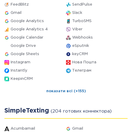
FeedBlitz
SendPulse
Gmail
Slack
Google Analytics
TurboSMS
Google Analytics 4
Viber
Google Calendar
Webhooks
Google Drive
eSputnik
Google Sheets
keyCRM
Instagram
Нова Пошта
Instantly
Телеграм
KeepinCRM
показати всі (+155)
SimpleTexting
(204 готових коннектора)
Acumbamail
Gmail