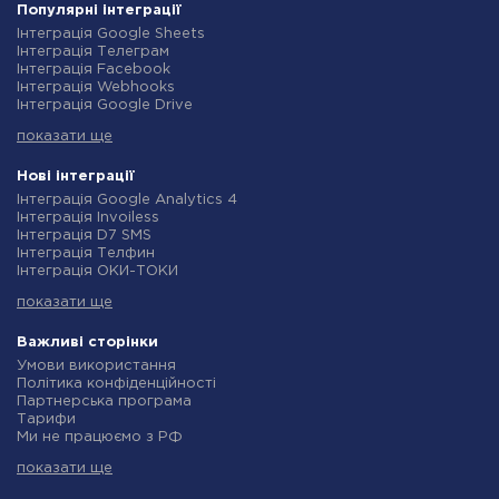
Популярні інтеграції
Інтеграція Google Sheets
Інтеграція Телеграм
Інтеграція Facebook
Інтеграція Webhooks
Інтеграція Google Drive
Інтеграція Opencart
показати ще
Інтеграція Gmail
Інтеграція Нова Пошта
Інтеграція Rozetka
Нові інтеграції
Інтеграція OpenAI (ChatGPT)
Інтеграція Google Analytics 4
Інтеграція Binotel
Інтеграція Invoiless
Інтеграція Prom
Інтеграція D7 SMS
Інтеграція Приват24
Інтеграція Телфин
Інтеграція OLX
Інтеграція ОКИ-ТОКИ
Інтеграція TurboSMS
Інтеграція Finmap
Інтеграція SendPulse
показати ще
Інтеграція Microsoft Dynamics 365
Інтеграція Horoshop
Інтеграція BulkGate
Інтеграція Stream Telecom
Інтеграція TxtSync
Важливі сторінки
Інтеграція Instagram
Інтеграція Wire2Air
Умови використання
Інтеграція Google Analytics
Інтеграція Corezoid
Політика конфіденційності
Інтеграція Creatio
Інтеграція Infobip
Партнерська програма
Інтеграція Ringostat
Інтеграція Instasent
Тарифи
Інтеграція Google Calendar
Інтеграція AtomPark
Ми не працюємо з РФ
Інтеграція Airtable
Інтеграція TXTImpact
Політика повернення коштів
Інтеграція RO App
Інтеграція Campaign Monitor
показати ще
Індивідуальна розробка
Інтеграція WooCommerce
Інтеграція CM.com
Умови партнерської програми
Інтеграція Crove