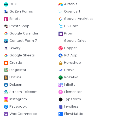
OLX
Airtable
GoZen Forms
Opencart
Binotel
Google Analytics
PrestaShop
CS-Cart
Google Calendar
Prom
Contact Form 7
Google Drive
Qwary
Copper
Google Sheets
RO App
Creatio
Horoshop
Ringostat
Crove
Hotline
Rozetka
Dukaan
Infinity
Stream Telecom
Elementor
Instagram
Typeform
Facebook
Invoiless
WooCommerce
FlowMattic