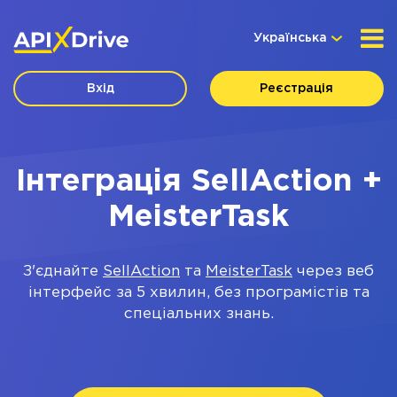
Українська
Вхід
Реєстрація
Інтеграція SellAction +
MeisterTask
З'єднайте
SellAction
та
MeisterTask
через веб
інтерфейс за 5 хвилин, без програмістів та
спеціальних знань.