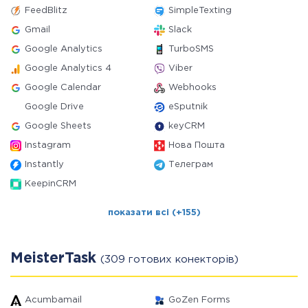
FeedBlitz
SimpleTexting
Gmail
Slack
Google Analytics
TurboSMS
Google Analytics 4
Viber
Google Calendar
Webhooks
Google Drive
eSputnik
Google Sheets
keyCRM
Instagram
Нова Пошта
Instantly
Телеграм
KeepinCRM
показати всі (+155)
MeisterTask
(309 готових конекторів)
Acumbamail
GoZen Forms