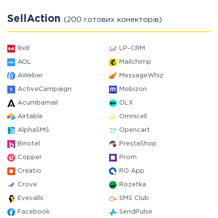
SellAction
(200 готових конекторів)
8x8
LP-CRM
AOL
Mailchimp
AWeber
MessageWhiz
ActiveCampaign
Mobizon
Acumbamail
OLX
Airtable
Omnicell
AlphaSMS
Opencart
Binotel
PrestaShop
Copper
Prom
Creatio
RO App
Crove
Rozetka
Evecalls
SMS Club
Facebook
SendPulse