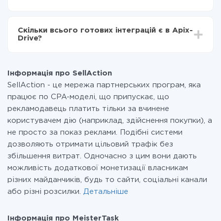
налаштування займає 10-15 хвилин.
За саму інтеграцію нічого платити не потрібно і на
всіх тарифах доступний повністю весь функціонал.
Скільки всього готових інтеграцій є в Apix-
Ви оплачуєте лише кількість даних, які за фактом
Drive?
передаються з однієї вашої системи в іншу через
наш сервіс. Якщо у вас кількість даних в місяць
На даний час у нас готово 400+ інтеграцій крім
невелика, можете сміливо користуватися
SellAction і MeisterTask
безкоштовним тарифом або перейти на платний,
Інформація про SellAction
при необхідності. Детальніше про
тарифи
.
SellAction - це мережа партнерських програм, яка
працює по CPA-моделі, що припускає, що
рекламодавець платить тільки за вчинене
користувачем дію (наприклад, здійснення покупки), а
не просто за показ реклами. Подібні системи
дозволяють отримати цільовий трафік без
збільшення витрат. Одночасно з цим вони дають
можливість додаткової монетизації власникам
різних майданчиків, будь то сайти, соціальні канали
або різні розсилки.
Детальніше
Інформація про MeisterTask