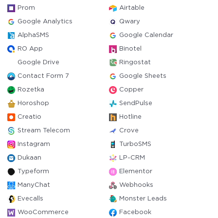
Prom
Airtable
Google Analytics
Qwary
AlphaSMS
Google Calendar
RO App
Binotel
Google Drive
Ringostat
Contact Form 7
Google Sheets
Rozetka
Copper
Horoshop
SendPulse
Creatio
Hotline
Stream Telecom
Crove
Instagram
TurboSMS
Dukaan
LP-CRM
Typeform
Elementor
ManyChat
Webhooks
Evecalls
Monster Leads
WooCommerce
Facebook