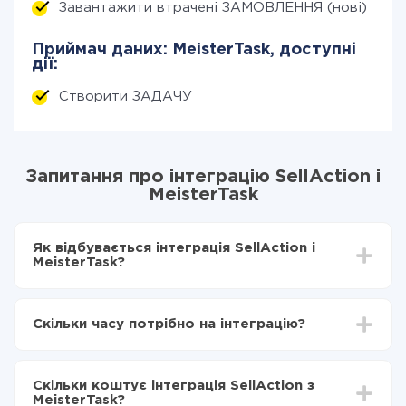
Завантажити втрачені ЗАМОВЛЕННЯ (нові)
Приймач даних: MeisterTask, доступні
дії:
Створити ЗАДАЧУ
Запитання про інтеграцію SellAction і
MeisterTask
Як відбувається інтеграція SellAction і
MeisterTask?
Для початку потрібно
зареєструватися в ApiX-
Drive
Скільки часу потрібно на інтеграцію?
Вибираєте які дані передавати з SellAction в
MeisterTask
Залежно від системи, з якої ви будете робити
Включаєте автооновлення
інтеграцію, час налаштування може відрізнятися і
Тепер дані будуть автоматично передаватися з
Скільки коштує інтеграція SellAction з
становити від 5-ти до 30-хвилин. У середньому
SellAction в MeisterTask
MeisterTask?