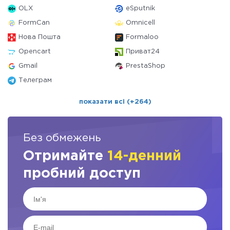
OLX
eSputnik
FormCan
Omnicell
Нова Пошта
Formaloo
Opencart
Приват24
Gmail
PrestaShop
Телеграм
показати всі (+264)
Без обмежень
Отримайте
14-денний
пробний доступ